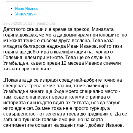
Иван Иванов
Уимбълдън
29-05-2026 10:21 | Tennis24.bg
Детството свърши и е време за преход. Миналата
година доказах, че мога да доминирам при юношите, но
мъжкият тенис е съвсем друга вселена. Това каза
младата българска надежда Иван Иванов, който тази
година ще дебютира в квалификации на турнир от
Големия шлем при мъжете. Това ще се случи на
Уимбълдън, където преди 12 месеца Иванов спечели
титлата при юношите.
„Поканата да се изправя срещу най-добрите точно на
свещената трева не ме плаши, тя ме амбицира.
Уимбълдън винаги ще бъде моето специално място -
там, където написах първата голяма страница от
историята си и където вдигнах титлата, без да загубя
нито един сет. За мен това не е просто турнир, а
съвършенство - от зелената трева до традициите. Да се
завърна тук носи големи емоции, но на корта
сантиментите остават на заден план“, добави Иванов.