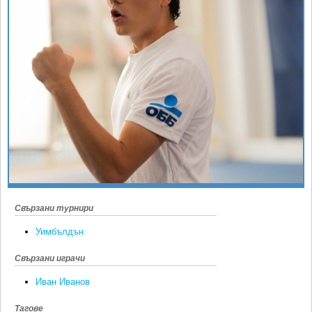
Ретро
SOFIA OPEN
Спорт&Фитнес
КЛУБОВЕ
Други
БЛОГ
Любители
ВИДЕО
ЖЪЛТО
РАКЕТНИ
Свързани турнири
Уимбълдън
Свързани играчи
Иван Иванов
Тагове