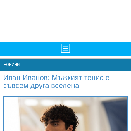
TV/Програма
НАЧАЛО
НОВИНИ
Фотогалерии
НОВИНИ
Иван Иванов: Мъжкият тенис е
Рекорди/Статистика
БГ
съвсем друга вселена
Топ 10
ATP
Екипировка
WTA
Любопитно
LIVE SCORES
Истории
ТУРНИРИ