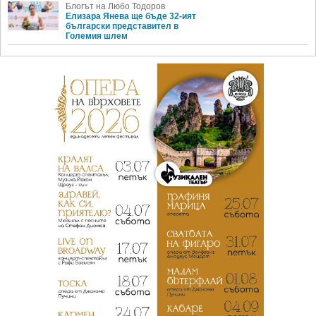
Блогът на Любо Тодоров
Елизара Янева ще бъде 32-ият
български представител в
Големия шлем