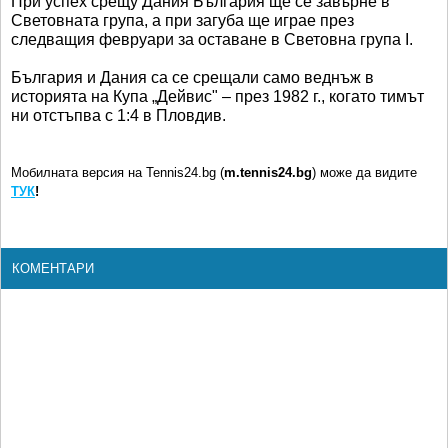
При успех срещу Дания България ще се завърне в
Световната група, а при загуба ще играе през
следващия февруари за оставане в Световна група I.
България и Дания са се срещали само веднъж в
историята на Купа „Дейвис" – през 1982 г., когато тимът
ни отстъпва с 1:4 в Пловдив.
Мобилната версия на Tennis24.bg (
m.tennis24.bg
) може да видите
ТУК
!
КОМЕНТАРИ