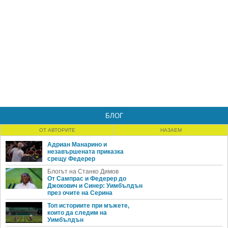
БЛОГ
ОТ АВТОРИТЕ
НАЗАЕМ
Адриан Манарино и
незавършената приказка
срещу Федерер
Блогът на Станко Димов
От Сампрас и Федерер до
Джокович и Синер: Уимбълдън
през очите на Серина
Топ историите при мъжете,
които да следим на
Уимбълдън