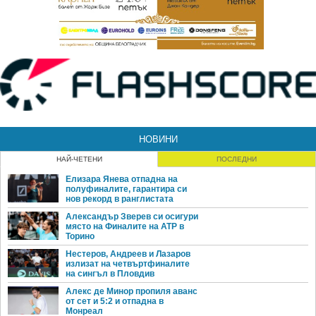
НОВИНИ
НАЙ-ЧЕТЕНИ
ПОСЛЕДНИ
Елизара Янева отпадна на
полуфиналите, гарантира си
нов рекорд в ранглистата
Александър Зверев си осигури
място на Финалите на ATP в
Торино
Нестеров, Андреев и Лазаров
излизат на четвъртфиналите
на сингъл в Пловдив
Алекс де Минор пропиля аванс
от сет и 5:2 и отпадна в
Монреал