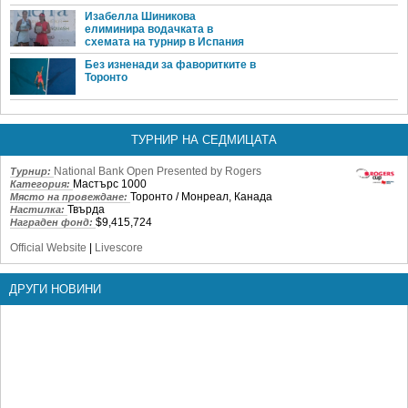
Изабелла Шиникова
елиминира водачката в
схемата на турнир в Испания
Без изненади за фаворитките в
Торонто
ТУРНИР НА СЕДМИЦАТА
National Bank Open Presented by Rogers
Турнир:
Мастърс 1000
Категория:
Торонто / Монреал, Канада
Място на провеждане:
Твърда
Настилка:
$9,415,724
Награден фонд:
Official Website
|
Livescore
ДРУГИ НОВИНИ