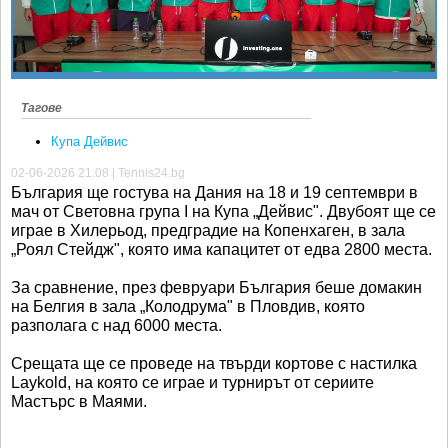
Ретро
SOFIA OPEN
Спорт&Фитнес
КЛУБОВЕ
Други
БЛОГ
Любители
ВИДЕО
Тагове
ЖЪЛТО
Купа Дейвис
02-06-2026 21:08 | Tennis24.bg
РАКЕТНИ
България ще гостува на Дания на 18 и 19 септември в
мач от Световна група I на Купа „Дейвис". Двубоят ще се
играе в Хилерьод, предградие на Копенхаген, в зала
„Роял Стейдж", която има капацитет от едва 2800 места.
За сравнение, през февруари България беше домакин
на Белгия в зала „Колодрума" в Пловдив, която
разполага с над 6000 места.
Срещата ще се проведе на твърди кортове с настилка
Laykold, на която се играе и турнирът от сериите
Мастърс в Маями.