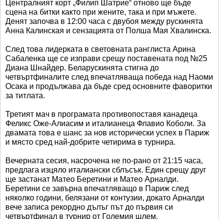
Централният корт „Филип Шатрие“ отново ще бъде
сцена на битки както при жените, така и при мъжете.
Денят започва в 12:00 часа с двубоя между рускинята
Анна Калинская и сензацията от Полша Мая Хвалинска.
След това лидерката в световната ранглиста Арина
Сабаленка ще се изправи срещу поставената под №25
Диана Шнайдер. Беларускинята стигна до
четвъртфиналите след впечатляваща победа над Наоми
Осака и продължава да бъде сред основните фаворитки
за титлата.
Третият мач в програмата противопоставя канадеца
Феликс Оже-Алиасим и италианеца Флавио Коболи. За
двамата това е шанс за нов исторически успех в Париж
и място сред най-добрите четирима в турнира.
Вечерната сесия, насрочена не по-рано от 21:15 часа,
предлага изцяло италиански сблъсък. Един срещу друг
ще застанат Матео Беретини и Матео Арналди.
Беретини се завърна впечатляващо в Париж след
няколко години, белязани от контузии, докато Арналди
вече записа рекордно дълъг път до първия си
четвъртфинал в турнир от Големия шлем.