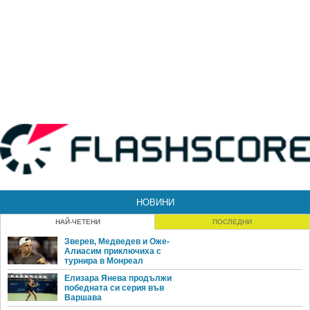
НОВИНИ
НАЙ-ЧЕТЕНИ
ПОСЛЕДНИ
Зверев, Медведев и Оже-
Алиасим приключиха с
турнира в Монреал
Елизара Янева продължи
победната си серия във
Варшава