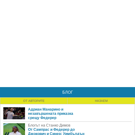
БЛОГ
ОТ АВТОРИТЕ
НАЗАЕМ
Адриан Манарино и
незавършената приказка
срещу Федерер
Блогът на Станко Димов
От Сампрас и Федерер до
Джокович и Синер: Уимбълдън