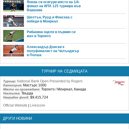
Янева си осигури място на 1/4-
финал на WTA 125 турнира във
Варшава
Шелтън, Рууд и Фонсека с
победи в Монреал
Рибакина оцеля в първия си
мач в Торонто
Александър Донски е
полуфиналист на Чалънджър
в Полша
ТУРНИР НА СЕДМИЦАТА
National Bank Open Presented by Rogers
Турнир:
Мастърс 1000
Категория:
Торонто / Монреал, Канада
Място на провеждане:
Твърда
Настилка:
$9,415,724
Награден фонд:
Official Website
|
Livescore
ДРУГИ НОВИНИ