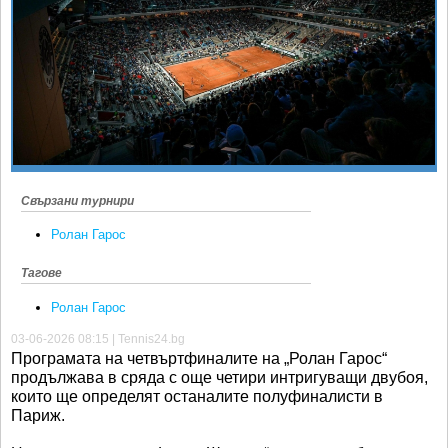
Ретро
SOFIA OPEN
Спорт&Фитнес
КЛУБОВЕ
Други
БЛОГ
Любители
ВИДЕО
ЖЪЛТО
РАКЕТНИ
Свързани турнири
Ролан Гарос
Тагове
Ролан Гарос
03-06-2026 08:15 | Tennis24.bg
Програмата на четвъртфиналите на „Ролан Гарос“
продължава в сряда с още четири интригуващи двубоя,
които ще определят останалите полуфиналисти в
Париж.