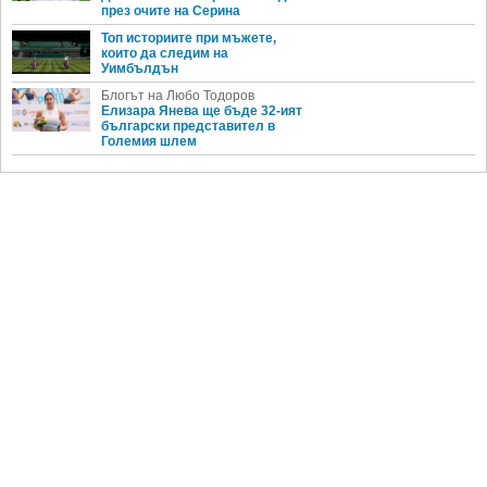
през очите на Серина
Топ историите при мъжете,
които да следим на
Уимбълдън
Блогът на Любо Тодоров
Елизара Янева ще бъде 32-ият
български представител в
Големия шлем