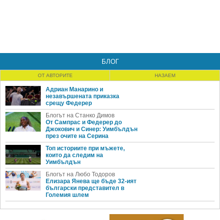
БЛОГ
ОТ АВТОРИТЕ
НАЗАЕМ
Адриан Манарино и
незавършената приказка
срещу Федерер
Блогът на Станко Димов
От Сампрас и Федерер до
Джокович и Синер: Уимбълдън
през очите на Серина
Топ историите при мъжете,
които да следим на
Уимбълдън
Блогът на Любо Тодоров
Елизара Янева ще бъде 32-ият
български представител в
Големия шлем