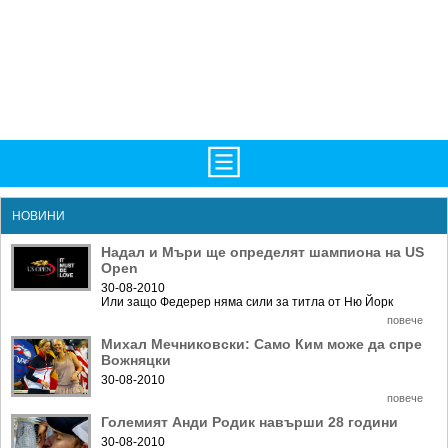
TV/Програма
НАЧАЛО
НОВИНИ
Фотогалерии
НОВИНИ
Надал и Мъри ще определят шампионa на US
Open
Рекорди/Статистика
БГ
30-08-2010
Или защо Федерер няма сили за титла от Ню Йорк
Топ 10
ATP
повече
Михал Мечниковски: Само Ким може да спре
Екипировка
WTA
Вожняцки
Любопитно
LIVE SCORES
30-08-2010
повече
Истории
ТУРНИРИ
Големият Анди Родик навърши 28 години
30-08-2010