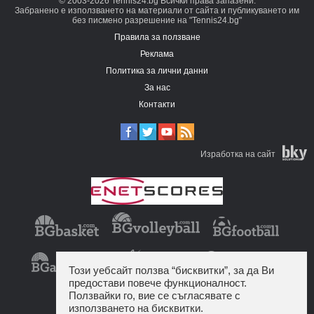
© 2003-2026 Tennis24.bg Всички права запазени.
Забранено е използването на материали от сайта и публикуването им
без писмено разрешение на "Tennis24.bg"
Правила за ползване
Реклама
Политика за лични данни
За нас
Контакти
Изработка на сайт
Този уебсайт ползва “бисквитки”, за да Ви
предостави повече функционалност.
Ползвайки го, вие се съгласявате с
използването на бисквитки.