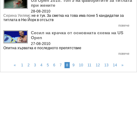
US Open 2010: Топ 5 на фаворитите за титлата
при жените
28-08-2010
Серина Уилямс
не е тук. За сметка на това има поне 5 кандидатки за
титлата в Ню Йорк в отсъств
повече
Сесил на крачка от основната схема на US
Open
27-08-2010
Опитна хърватка е последното препятствие
повече
«
1
2
3
4
5
6
7
8
9
10
11
12
13
14
»