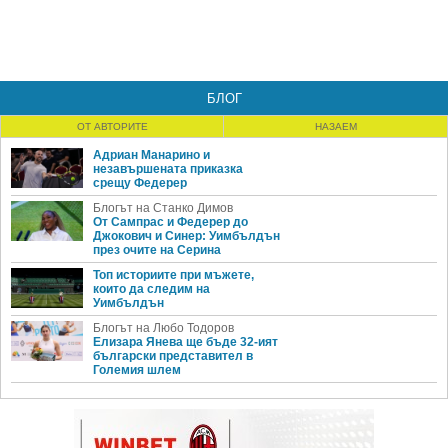
БЛОГ
ОТ АВТОРИТЕ
НАЗАЕМ
Адриан Манарино и
незавършената приказка
срещу Федерер
Блогът на Станко Димов
От Сампрас и Федерер до
Джокович и Синер: Уимбълдън
през очите на Серина
Топ историите при мъжете,
които да следим на
Уимбълдън
Блогът на Любо Тодоров
Елизара Янева ще бъде 32-ият
български представител в
Големия шлем