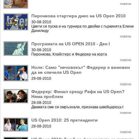
Ретро
SOFIA OPEN
повече
Спорт&Фитнес
КЛУБОВЕ
Пиронкова стартира днес на US Open 2010
30-08-2010
Други
БЛОГ
Цвети се пуска и на турнира по двойки с гъркинята Елени
Данилиду
Любители
ВИДЕО
повече
Програмата на US OPEN 2010 - Ден I
ЖЪЛТО
30-08-2010
Пиронкова, Клайстерс и Федерер на корта
РАКЕТНИ
повече
Ноле: Само "нечовекът" Федерер е виновен
да не спечеля US Open
29-08-2010
повече
Федерер: Финал срещу Рафа на US Open?
Няма проблем
28-08-2010
Двамата сме си омръзнали, признава швейцарецът
повече
US Open 2010: 25 претенденти
28-08-2010
повече