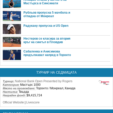
Мастърса в Синсинати
Рубльов пропусна 5 мачбола и
отпадна от Монреал
Радукану пропуска и US Open
Нестеров се класира за втория
кръг на сингъл в Пловдив
Сабаленка и Анисимова
продължават напред в Торонто
ТУРНИР НА СЕДМИЦАТА
National Bank Open Presented by Rogers
Турнир:
Мастърс 1000
Категория:
Торонто / Монреал, Канада
Място на провеждане:
Твърда
Настилка:
$9,415,724
Награден фонд:
Official Website
|
Livescore