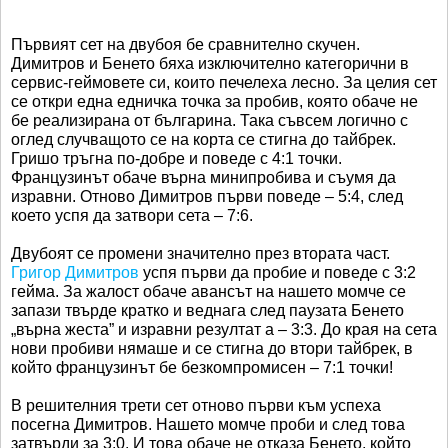
Първият сет на двубоя бе сравнително скучен.
Димитров и Бенето бяха изключително категорични в
сервис-геймовете си, които печелеха лесно. За целия сет
се откри една едничка точка за пробив, която обаче не
бе реализирана от българина. Така съвсем логично с
оглед случващото се на корта се стигна до тайбрек.
Гришо тръгна по-добре и поведе с 4:1 точки.
Французинът обаче върна минипробива и съумя да
изравни. Отново Димитров първи поведе – 5:4, след
което успя да затвори сета – 7:6.
Двубоят се промени значително през втората част.
Григор Димитров
успя първи да пробие и поведе с 3:2
гейма. За жалост обаче авансът на нашето момче се
запази твърде кратко и веднага след паузата Бенето
„върна жеста” и изравни резултат а – 3:3. До края на сета
нови пробиви нямаше и се стигна до втори тайбрек, в
който французинът бе безкомпромисен – 7:1 точки!
В решителния трети сет отново първи към успеха
посегна Димитров. Нашето момче проби и след това
затвърди за 3:0. И това обаче не отказа Бенето, който