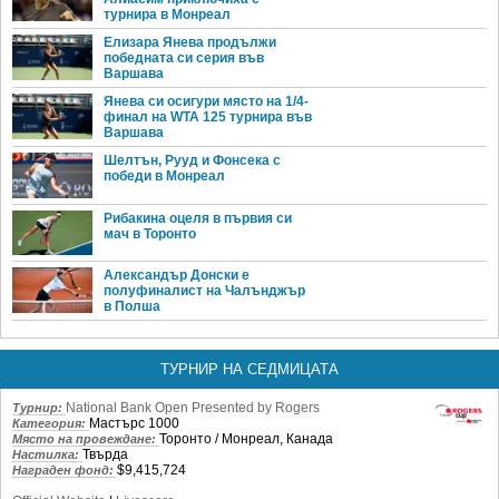
турнира в Монреал
Елизара Янева продължи
победната си серия във
Варшава
Янева си осигури място на 1/4-
финал на WTA 125 турнира във
Варшава
Шелтън, Рууд и Фонсека с
победи в Монреал
Рибакина оцеля в първия си
мач в Торонто
Александър Донски е
полуфиналист на Чалънджър
в Полша
ТУРНИР НА СЕДМИЦАТА
National Bank Open Presented by Rogers
Турнир:
Мастърс 1000
Категория:
Торонто / Монреал, Канада
Място на провеждане:
Твърда
Настилка:
$9,415,724
Награден фонд: