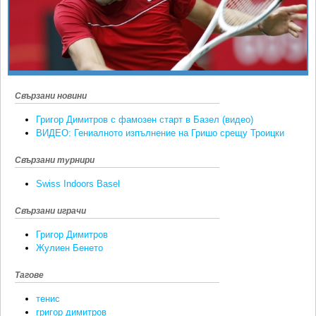
Ретро
SOFIA OPEN
Спорт&Фитнес
КЛУБОВЕ
Други
БЛОГ
Любители
ВИДЕО
Свързани новини
ЖЪЛТО
Григор Димитров с фамозен старт в Базел (видео)
РАКЕТНИ
ВИДЕО: Гениалното изпълнение на Гришо срещу Троицки
Свързани турнири
Swiss Indoors Basel
Свързани играчи
Григор Димитров
Жулиен Бенето
Тагове
тенис
григор димитров