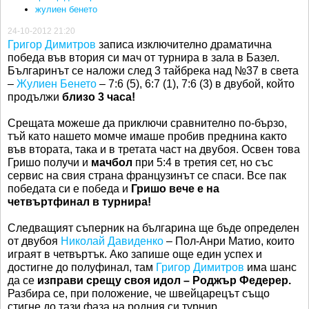
жулиен бенето
24-10-2012 21:20
Григор Димитров
записа изключително драматична
победа във втория си мач от турнира в зала в Базел.
Българинът се наложи след 3 тайбрека над №37 в света
–
Жулиен Бенето
– 7:6 (5), 6:7 (1), 7:6 (3) в двубой, който
продължи
близо 3 часа!
Срещата можеше да приключи сравнително по-бързо,
тъй като нашето момче имаше пробив преднина както
във втората, така и в третата част на двубоя. Освен това
Гришо получи и
мачбол
при 5:4 в третия сет, но със
сервис на свия страна французинът се спаси. Все пак
победата си е победа и
Гришо вече е на
четвъртфинал в турнира!
Следващият съперник на българина ще бъде определен
от двубоя
Николай Давиденко
– Пол-Анри Матио, които
играят в четвъртък. Ако запише още един успех и
достигне до полуфинал, там
Григор Димитров
има шанс
да се
изправи срещу своя идол – Роджър Федерер.
Разбира се, при положение, че швейцарецът също
стигне до тази фаза на родния си турнир.