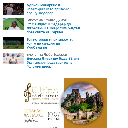
Адриан Манарино и
незавършената приказка
срещу Федерер
Блогът на Станко Димов
От Сампрас и Федерер до
Джокович и Синер: Уимбълдън
през очите на Серина
Топ историите при мъжете,
които да следим на
Уимбълдън
Блогът на Любо Тодоров
Елизара Янева ще бъде 32-ият
български представител в
Големия шлем