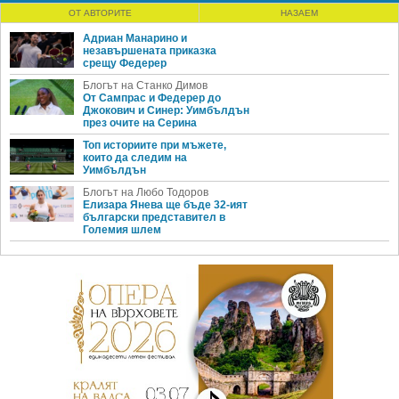
ОТ АВТОРИТЕ
НАЗАЕМ
Адриан Манарино и
незавършената приказка
срещу Федерер
Блогът на Станко Димов
От Сампрас и Федерер до
Джокович и Синер: Уимбълдън
през очите на Серина
Топ историите при мъжете,
които да следим на
Уимбълдън
Блогът на Любо Тодоров
Елизара Янева ще бъде 32-ият
български представител в
Големия шлем