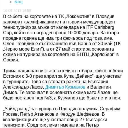
бнтц
10-05-2013 16:55
В събота на кортовете на ТК „Локомотив” в Пловдив
започват квалификациите на първия международен
тенис турнир за мъже от календара на ITF Carlsberg
Cup, който е с награден фонд 10 000 долара. За втора
поредна година ще има три фючърса под това име.
След Пловдив е състезанието във Варна от 20 май (ТК
„Черно море Елит”), а от 27 май стартира основната
схема на турнира на кортовете на БНТЦ „Карлсберг” в
София.
Трима национални състезатели от отбора, който победи
Естония с 3-0 през април за Купа „Дейвис”, ще участват
в турнирите. Това са втората ракета на България
Александър Лазов,
Димитър Кузманов
и Валентин
Димов. Те започват в основната схема като Лазов ще
бъде поставен под №3, а Кузманов ще бъде пети в нея.
„Уайлд кард” за турнира в Пловдив получиха Серафим
Грозев, Петър Атанасов и Фердун Шефкедов. В
квалификациите ще участват общо 27 български
тенисисти. Сред тях личат имената на Петър