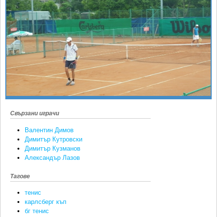
Ретро
SOFIA OPEN
Спорт&Фитнес
КЛУБОВЕ
Други
БЛОГ
Любители
ВИДЕО
ЖЪЛТО
РАКЕТНИ
Свързани играчи
Валентин Димов
Димитър Кутровски
Димитър Кузманов
Александър Лазов
Тагове
тенис
карлсберг къп
бг тенис