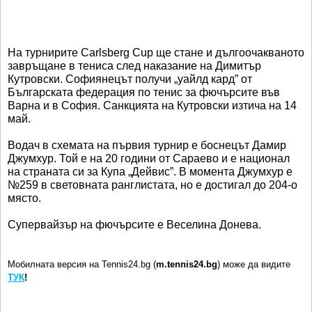
На турнирите Carlsberg Сup ще стане и дългоочакваното
завръщане в тениса след наказание на Димитър
Кутровски. Софиянецът получи „уайлд кард” от
Българската федерация по тенис за фючърсите във
Варна и в София. Санкцията на Кутровски изтича на 14
май.
Водач в схемата на първия турнир е боснецът Дамир
Джумхур. Той е на 20 години от Сараево и е национал
на страната си за Купа „Дейвис”. В момента Джумхур е
№259 в световната ранглистата, но е достигал до 204-о
място.
Супервайзър на фючърсите е Веселина Донева.
Мобилната версия на Tennis24.bg (
m.tennis24.bg
) може да видите
ТУК
!