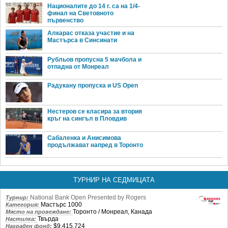
Националите до 14 г. са на 1/4-
финал на Световното
първенство
Алкарас отказа участие и на
Мастърса в Синсинати
Рубльов пропусна 5 мачбола и
отпадна от Монреал
Радукану пропуска и US Open
Нестеров се класира за втория
кръг на сингъл в Пловдив
Сабаленка и Анисимова
продължават напред в Торонто
ТУРНИР НА СЕДМИЦАТА
National Bank Open Presented by Rogers
Турнир:
Мастърс 1000
Категория:
Торонто / Монреал, Канада
Място на провеждане:
Твърда
Настилка:
$9,415,724
Награден фонд: