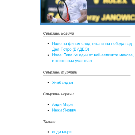
Свързани новини
Ноле на финал след титанична победа над
Дел Потро (ВИДЕО)
Ноле: Това бе един от най-великите мачове,
в които съм участвал
Свързани турнири
Уимбълдън
Свързани играчи
Анди Мъри
Йежи Янович
Тагове
анди мъри