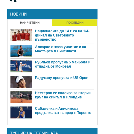
НОВИНИ
НАЙ-ЧЕТЕНИ
ПОСЛЕДНИ
Националите до 14 г. са на 1/4-
финал на Световното
първенство
Алкарас отказа участие и на
Мастърса в Синсинати
Рубльов пропусна 5 мачбола и
отпадна от Монреал
Радукану пропуска и US Open
т
Нестеров се класира за втория
кръг на сингъл в Пловдив
Сабаленка и Анисимова
продължават напред в Торонто
ТУРНИР НА СЕДМИЦАТА