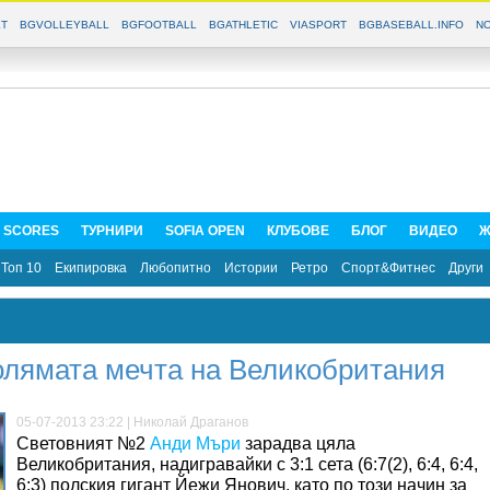
T
BGVOLLEYBALL
BGFOOTBALL
BGATHLETIC
VIASPORT
BGBASEBALL.INFO
NO
E SCORES
ТУРНИРИ
SOFIA OPEN
КЛУБОВЕ
БЛОГ
ВИДЕО
Ж
Топ 10
Екипировка
Любопитно
Истории
Ретро
Спорт&Фитнес
Други
олямата мечта на Великобритания
05-07-2013 23:22 | Николай Драганов
Световният №2
Анди Мъри
зарадва цяла
Великобритания, надигравайки с 3:1 сета (6:7(2), 6:4, 6:4,
6:3) полския гигант Йежи Янович, като по този начин за