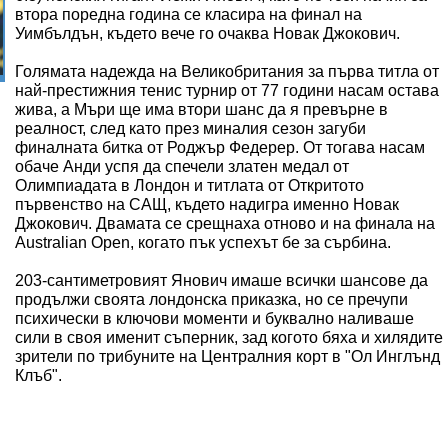
втора поредна година се класира на финал на
Уимбълдън, където вече го очаква Новак Джокович.
Голямата надежда на Великобритания за първа титла от
най-престижния тенис турнир от 77 години насам остава
жива, а Мъри ще има втори шанс да я превърне в
реалност, след като през миналия сезон загуби
финалната битка от Роджър Федерер. От тогава насам
обаче Анди успя да спечели златен медал от
Олимпиадата в Лондон и титлата от Откритото
първенство на САЩ, където надигра именно Новак
Джокович. Двамата се срещнаха отново и на финала на
Australian Open, когато пък успехът бе за сърбина.
203-сантиметровият Янович имаше всички шансове да
продължи своята лондонска приказка, но се пречупи
психически в ключови моменти и буквално наливаше
сили в своя именит съперник, зад когото бяха и хилядите
зрители по трибуните на Централния корт в "Ол Инглънд
Клъб".