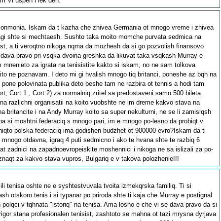
am Vi uspeh i lek den.
izionmonia. Iskam da t kazha che zhivea Germania ot mnogo vreme i zhivea
vinagi shte si mechtaesh. Sushto taka moito momche purvata sedmica na
t, a ti veroqtno nikoga nqma da mozhesh da si go pozvolish finansovo
im dava pravo pri vsqka dvoina greshka da likuvat taka vsqkash Murray e
mnenieto za igrata na tenisistite kakto si iskam, no ne sam tolkova
ito ne poznavam. I deto mi gi hvalish mnogo tiq britanci, poneshe az bqh na
pone polovinata publika deto beshe tam ne razbira ot tennis a hodi tam
rt, Cort 1 , Cort 2) za normalniq zritel sa predostaveni samo 500 bileta.
e na razlichni organisatii na koito vuobshte ne im dreme kakvo stava na
a britancite i na Andy Murray koito sa super nekulturni, ne se li zamislqsh
rba si moshtni federaciq s mnogo pari, im e mnogo po-lesno da probiqt v
chiqto polska federaciq ima godishen budzhet ot 900000 evro?Iskam da ti
mnogo otdavna, igraq 4 puti sedmicno i ako te hvana shte te razbiq 6
zhat zadnici na zapadnoevropeiskite moshennici i nikoga ne sa islizali za po-
 znaqt za kakvo stava vupros, Bulgariq e v takova polozhenie!!!
lili tenisa oshte ne e syshtestvuvala tvoita izmekqrska familiq. Ti si
sh otskoro tenis i si typanar po priroda shte ti kaja che Murray e postignal
polqci v tqhnata "istoriq" na tenisa. Ama losho e che vi se dava pravo da si
rigor stana profesionalen tenisist, zashtoto se mahna ot tazi mrysna dyrjava