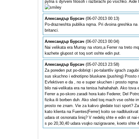
pylna s dyrveni filosofi i razbirachi po vsichko. Ai
Александър Бурсач
(06-07-2013 00:13)
Po-drazneshta publika nqma. Pri dvoina greshka na J
britanci.
Александър Бурсач
(06-07-2013 00:04)
Nai velikata era Murray na vtoro,a Ferrer na treto
kazhete glupost ot toq sort oshte edin put.
Александър Бурсач
(05-07-2013 23:58)
Za poreden put po-dobriqt i po-talantliv igrach zag
sus skuchno i ednotipno bluskane.(pushing) Prosto n
Evfektiven e da , no e super skuchen i prosto nqma
bilo nai-velikata era na tenisa hahahahah. Ako tova e
Ferrer a po-skoro zaradi hora kato Federer, Del Potro
fizika ili borben duh. Ako sled toq mach vse oshte 
prosto ne znam. Vie za kakvo gledate tozi sport? Za d
kato klienta na Fuentes(Ferrer) koito se nadbluskvat
udara ot osnonata liniq? V nedelq shte e edin ot nai
s po 20,30,40 udara vsqko razigravane, koeto shte 