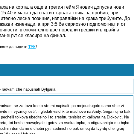
аха на корта, а още в третия гейм Янович допусна нови
 15:40 и макар да спаси първата точка за пробив, при
нително лесна позиция, изправяйки на крака трибуните. До
какви изненади, а при 3:5 бе сериозно подпомогнат и от
точности, включително две поредни грешки и в крайна
итанецът се класира на финал.
може да видите
ТУК
!
se radvam che napusnah Bylgaria.
radvam se za tova koeto ste mi napisali. po mejdudrugoto samo shte vi
nsovite mi vyzmojnosti", i gledah vsichkite machove na Andy. Sega nqma kak
pechelil tolkova ubeditelno i to sreshtu tenisist ot kalibyra na Djokovic. Ne
rta, toi beshe navsqkyde i gotov za vsqka topka, a otigravaniqta mu bqha
godini i dori da ne e chetiri pyti sedmichno pak smeq da tvyrdq che igraq