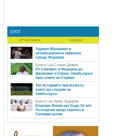
БЛОГ
ОТ АВТОРИТЕ
НАЗАЕМ
Адриан Манарино и
незавършената приказка
срещу Федерер
Блогът на Станко Димов
От Сампрас и Федерер до
Джокович и Синер: Уимбълдън
през очите на Серина
Топ историите при мъжете,
които да следим на
Уимбълдън
Блогът на Любо Тодоров
Елизара Янева ще бъде 32-ият
български представител в
Големия шлем