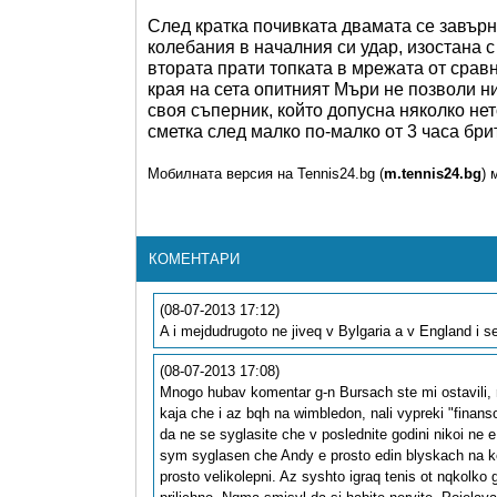
След кратка почивката двамата се завърн
колебания в началния си удар, изостана с
втората прати топката в мрежата от срав
края на сета опитният Мъри не позволи ни
своя съперник, който допусна няколко не
сметка след малко по-малко от 3 часа бр
Мобилната версия на Tennis24.bg (
m.tennis24.bg
) 
КОМЕНТАРИ
(08-07-2013 17:12)
A i mejdudrugoto ne jiveq v Bylgaria a v England i 
(08-07-2013 17:08)
Mnogo hubav komentar g-n Bursach ste mi ostavili, 
kaja che i az bqh na wimbledon, nali vypreki "fina
da ne se syglasite che v poslednite godini nikoi ne e 
sym syglasen che Andy e prosto edin blyskach na ko
prosto velikolepni. Az syshto igraq tenis ot nqkolko 