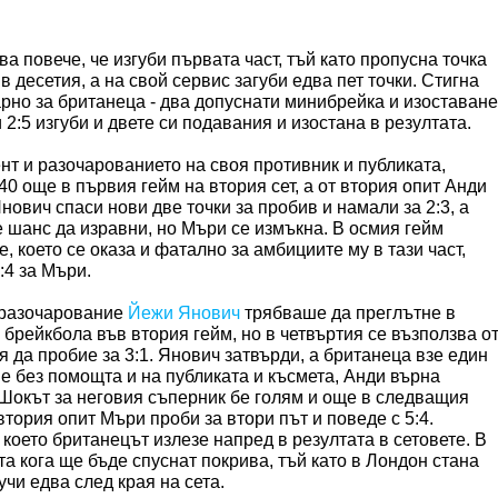
 повече, че изгуби първата част, тъй като пропусна точка
в десетия, а на свой сервис загуби едва пет точки. Стигна
арно за британеца - два допуснати минибрейка и изоставане
и 2:5 изгуби и двете си подавания и изостана в резултата.
нт и разочарованието на своя противник и публиката,
:40 още в първия гейм на втория сет, а от втория опит Анди
нович спаси нови две точки за пробив и намали за 2:3, а
 шанс да изравни, но Мъри се измъкна. В осмия гейм
 което се оказа и фатално за амбициите му в тази част,
:4 за Мъри.
 разочарование
Йежи Янович
трябваше да преглътне в
 брейкбола във втория гейм, но в четвъртия се възползва о
 да пробие за 3:1. Янович затвърди, а британеца взе един
 не без помощта и на публиката и късмета, Анди върна
. Шокът за неговия съперник бе голям и още в следващия
 втория опит Мъри проби за втори път и поведе с 5:4.
което британецът излезе напред в резултата в сетовете. В
а кога ще бъде спуснат покрива, тъй като в Лондон стана
учи едва след края на сета.