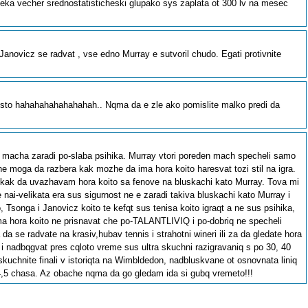
de leka vecher srednostatisticheski glupako sys zaplata ot 300 lv na mesec
anovicz se radvat , vse edno Murray e sutvoril chudo. Egati protivnite
 mqsto hahahahahahahahah.. Nqma da e zle ako pomislite malko predi da
ubi macha zaradi po-slaba psihika. Murray vtori poreden mach specheli samo
e moga da razbera kak mozhe da ima hora koito haresvat tozi stil na igra.
 kak da uvazhavam hora koito sa fenove na bluskachi kato Murray. Tova mi
 nai-velikata era sus sigurnost ne e zaradi takiva bluskachi kato Murray i
, Tsonga i Janovicz koito te kefqt sus tenisa koito igraqt a ne sus psihika,
ima hora koito ne prisnavat che po-TALANTLIVIQ i po-dobriq ne specheli
a se radvate na krasiv,hubav tennis i strahotni wineri ili za da gledate hora
 i nadbqgvat pres cqloto vreme sus ultra skuchni razigravaniq s po 30, 40
-skuchnite finali v istoriqta na Wimbldedon, nadbluskvane ot osnovnata liniq
4,5 chasa. Az obache nqma da go gledam ida si gubq vremeto!!!