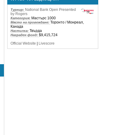
National Bank Open Presented
Турнир:
by Rogers
Мастърс 1000
Категория:
Торонто / Монреал,
Място на провеждане:
Канада
Твърда
Настилка:
$9,415,724
Награден фонд:
Official Website
|
Livescore