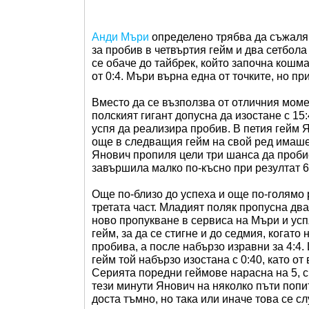
Анди Мъри
определено трябва да съжалява
за пробив в четвъртия гейм и два сетбола 
се обаче до тайбрек, който започна кошм
от 0:4. Мъри върна една от точките, но пр
Вместо да се възползва от отличния моме
полският гигант допусна да изостане с 15
успя да реализира пробив. В петия гейм Я
още в следващия гейм на свой ред имаше
Янович пропиля цели три шанса да пробие,
завършила малко по-късно при резултат 6
Още по-близо до успеха и още по-голямо
третата част. Младият поляк пропусна два
ново пропукване в сервиса на Мъри и успя
гейм, за да се стигне и до седмия, когато
пробива, а после набързо изравни за 4:4
гейм той набързо изостана с 0:40, като от
Серията поредни геймове нарасна на 5, с 
тези минути Янович на няколко пъти попит
доста тъмно, но така или иначе това се сл