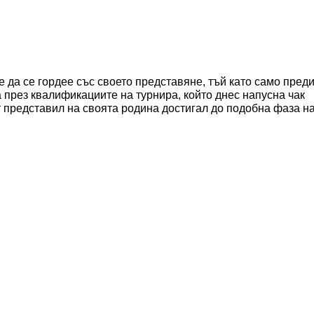
 да се гордее със своето представяне, тъй като само пред
а през квалификациите на турнира, който днес напусна чак
 представил на своята родина достигал до подобна фаза н