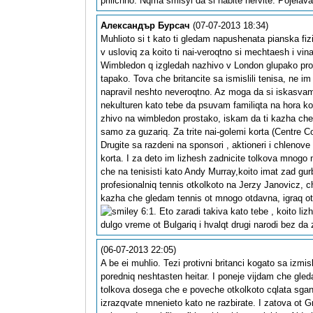
prilichno. Nqma smisyl da si habite nervite. Pojelav
Александър Бурсач
(07-07-2013 18:34)
Muhlioto si t kato ti gledam napushenata pianska f
v usloviq za koito ti nai-veroqtno si mechtaesh i 
Wimbledon q izgledah nazhivo v London glupako pros
tapako. Tova che britancite sa ismislili tenisa, ne 
napravil neshto neveroqtno. Az moga da si iskasvam 
nekulturen kato tebe da psuvam familiqta na hora ko
zhivo na wimbledon prostako, iskam da ti kazha che 
samo za guzariq. Za trite nai-golemi korta (Centre Co
Drugite sa razdeni na sponsori , aktioneri i chlenov
korta. I za deto im lizhesh zadnicite tolkova mnogo n
che na tenisisti kato Andy Murray,koito imat zad gu
profesionalniq tennis otkolkoto na Jerzy Janovicz, 
kazha che gledam tennis ot mnogo otdavna, igraq ot 
6:1. Eto zaradi takiva kato tebe , koito li
dulgo vreme ot Bulgariq i hvalqt drugi narodi bez da
(06-07-2013 22:05)
A be ei muhlio. Tezi protivni britanci kogato sa izmis
poredniq neshtasten heitar. I poneje vijdam che gleda
tolkova dosega che e poveche otkolkoto cqlata sgan 
izrazqvate mnenieto kato ne razbirate. I zatova ot G