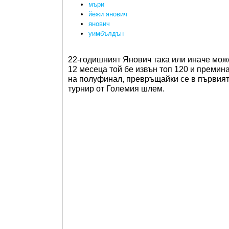
мъри
йежи янович
янович
уимбълдън
22-годишният Янович така или иначе може
12 месеца той бе извън топ 120 и премин
на полуфинал, превръщайки се в първият
турнир от Големия шлем.