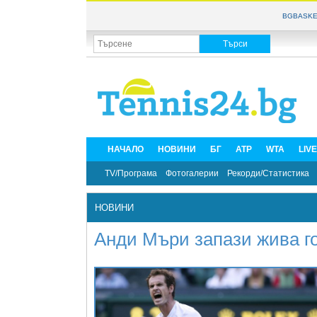
BGBASKE
НАЧАЛО
НОВИНИ
БГ
ATP
WTA
LIV
TV/Програма
Фотогалерии
Рекорди/Статистика
НОВИНИ
Анди Мъри запази жива г