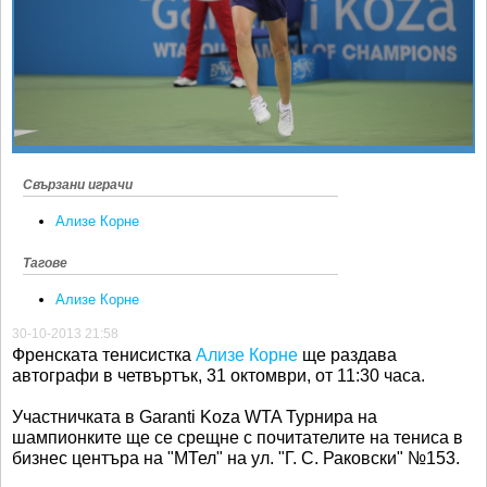
Ретро
SOFIA OPEN
Спорт&Фитнес
КЛУБОВЕ
Други
БЛОГ
Любители
ВИДЕО
ЖЪЛТО
Свързани играчи
РАКЕТНИ
Ализе Корне
Тагове
Ализе Корне
30-10-2013 21:58
Френската тенисистка
Ализе Корне
ще раздава
автографи в четвъртък, 31 октомври, от 11:30 часа.
Участничката в Garanti Koza WTA Турнира на
шампионките ще се срещне с почитателите на тениса в
бизнес центъра на "МТел" на ул. "Г. С. Раковски" №153.