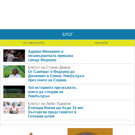
БЛОГ
ОТ АВТОРИТЕ
НАЗАЕМ
Адриан Манарино и
незавършената приказка
срещу Федерер
Блогът на Станко Димов
От Сампрас и Федерер до
Джокович и Синер: Уимбълдън
през очите на Серина
Топ историите при мъжете,
които да следим на
Уимбълдън
Блогът на Любо Тодоров
Елизара Янева ще бъде 32-ият
български представител в
Големия шлем