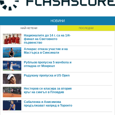
НОВИНИ
НАЙ-ЧЕТЕНИ
ПОСЛЕДНИ
Националите до 14 г. са на 1/4-
финал на Световното
първенство
Алкарас отказа участие и на
Мастърса в Синсинати
Рубльов пропусна 5 мачбола и
отпадна от Монреал
Радукану пропуска и US Open
Нестеров се класира за втория
кръг на сингъл в Пловдив
Сабаленка и Анисимова
продължават напред в Торонто