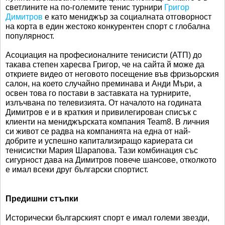
светлините на по-големите тенис турнири
Григор
Димитров
е като мениджър за социалната отговорност
на корта в един жестоко конкурентен спорт с глобална
популярност.
Асоциация на професионалните тенисисти (АТП) до
такава степен харесва Григор, че на сайта й може да
откриете видео от неговото посещение във фризьорския
салон, на което случайно преминава и Анди Мъри, а
освен това го постави в заставката на турнирите,
излъчвана по телевизията. От началото на годината
Димитров е и в краткия и привилегирован списък с
клиенти на мениджърската компания Team8. В личния
си живот се радва на компанията на една от най-
добрите и успешно капитализиращо кариерата си
тенисистки Мария Шарапова. Тази комбинация със
сигурност дава на Димитров повече шансове, отколкото
е имал всеки друг български спортист.
Предишни стъпки
Исторически българският спорт е имал големи звезди,