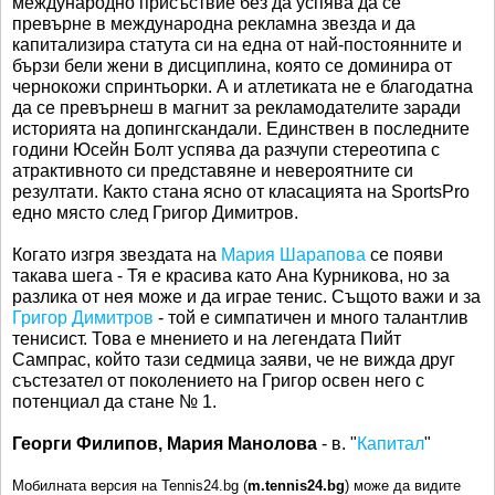
международно присъствие без да успява да се
превърне в международна рекламна звезда и да
капитализира статута си на една от най-постоянните и
бързи бели жени в дисциплина, която се доминира от
чернокожи спринтьорки. А и атлетиката не е благодатна
да се превърнеш в магнит за рекламодателите заради
историята на допингскандали. Единствен в последните
години Юсейн Болт успява да разчупи стереотипа с
атрактивното си представяне и невероятните си
резултати. Както стана ясно от класацията на SportsPro
едно място след Григор Димитров.
Когато изгря звездата на
Мария Шарапова
се появи
такава шега - Тя е красива като Ана Курникова, но за
разлика от нея може и да играе тенис. Същото важи и за
Григор Димитров
- той е симпатичен и много талантлив
тенисист. Това е мнението и на легендата Пийт
Сампрас, който тази седмица заяви, че не вижда друг
състезател от поколението на Григор освен него с
потенциал да стане № 1.
Георги Филипов, Мария Манолова
- в. "
Капитал
"
Мобилната версия на Tennis24.bg (
m.tennis24.bg
) може да видите