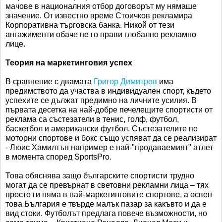
мачове в националния отбор договорът му нямаше
значение. От известно време Стоичков рекламира
Корпоративна търговска банка. Никой от тези
ангажименти обаче не го прави глобално рекламно
лице.
Теория на маркетинговия успех
В сравнение с двамата
Григор Димитров
има
предимството да участва в индивидуален спорт, където
успехите се дължат предимно на личните усилия. В
първата десетка на най-добре печелещите спортисти от
реклама са състезатели в тенис, голф, футбол,
баскетбол и американски футбол. Състезателите по
моторни спортове и бокс също успяват да се реализират
- Люис Хамилтън например е най-"продаваемият" атлет
в момента според SportsPro.
Това обяснява защо българските спортисти трудно
могат да се превърнат в световни рекламни лица – тях
просто ги няма в най-маркетинговите спортове, а освен
това България е твърде малък пазар за какъвто и да е
вид стоки. Футболът предлага повече възможности, но