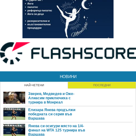
НОВИНИ
НАЙ-ЧЕТЕНИ
ПОСЛЕДНИ
Зверев, Медведев и Оже-
Алиасим приключиха с
турнира в Монреал
Елизара Янева продължи
победната си серия във
Варшава
Янева си осигури място на 1/4-
финал на WTA 125 турнира във
Варшава