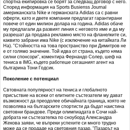
спортна екипировка се борят за следващ договор с него.
Според информация на Sports Busienss Journal
американската Nike и германската Adidas са с равни
оферти, като и двете компании предлагат гарантирани
повече от един милион долара на година. Adidas обаче
му предлагали да развият линия с неговото име и да му
разрешат да продава рекламно място на фланелките си,
каквито забрани има Nike (с изключение на китайката Ли
На). "Стойността на това пространство при Димитров не
е от голямо значение. Той идва от страна, където няма
силни спонсори", коментира Фернандо Солер, шеф на
тениса в IMG, където работеше сегашният агент на
българина Тони Годсик.
Поколение с потенциал
Свтовната популярност на тениса и глобалното
присъствие на всеки от елитните състезатели му дават
възможност да преодолее обичайната граница, която не
позволява на българските спортисти да бъдат наистина
световни брандове. Преди олимпиадата в Сочи най-
добрата ни състезателка по сноуборд Александра
Жекова заяви, че въпреки успехите си много трудно
може да се продаде на световния пазар. "Пазарът на