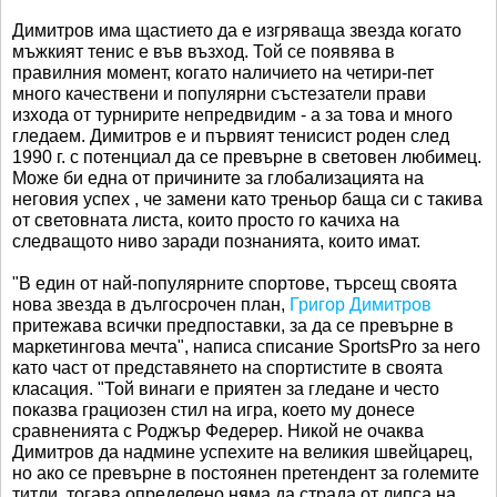
Димитров има щастието да е изгряваща звезда когато
мъжкият тенис е във възход. Той се появява в
правилния момент, когато наличието на четири-пет
много качествени и популярни състезатели прави
изхода от турнирите непредвидим - а за това и много
гледаем. Димитров е и първият тенисист роден след
1990 г. с потенциал да се превърне в световен любимец.
Може би една от причините за глобализацията на
неговия успех , че замени като треньор баща си с такива
от световната листа, които просто го качиха на
следващото ниво заради познанията, които имат.
"В един от най-популярните спортове, търсещ своята
нова звезда в дългосрочен план,
Григор Димитров
притежава всички предпоставки, за да се превърне в
маркетингова мечта", написа списание SportsPro за него
като част от представянето на спортистите в своята
класация. "Той винаги е приятен за гледане и често
показва грациозен стил на игра, което му донесе
сравненията с Роджър Федерер. Никой не очаква
Димитров да надмине успехите на великия швейцарец,
но ако се превърне в постоянен претендент за големите
титли, тогава определено няма да страда от липса на