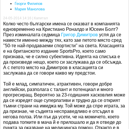
Георги Филипов
Мария Манолова
24-05-2014 14:16 | Капитал
Колко често български имена се оказват в компанията
едновременно на Кристиано Роналдо и Юсеин Болт?
През изминалата седмица
Григор Димитров
успя да се
намести именно между тях, като зае петото място сред
"50-те най-продаваеми спортисти" на света. Класацията
е на британското издание SportsPro, което само
признава, че е силно субективна. Идеята на списъка е
да произведе нещо, което си заслужава да се обсъжда.
А с петото място на Димитров в класацията си
заслужава да се говори какво му предстои.
Той е млад, симпатичен, атрактивен, говори добре
английски, разполага с талант и потенциал и много
прогресиращ. Вероятно за 23-годишния хасковлия може
да се изредят още суперлативи и трудно да се открият
тъмни страни на имиджа му. Той може да спре играта, за
да признае, че съдията несправедливо е отсъдил в
негова полза. Или пък да усети, че на момичето, което
подава топките в мача й е прилошало и да я отведе до
пункта за оказване на медицинска помощ. Откакто е в