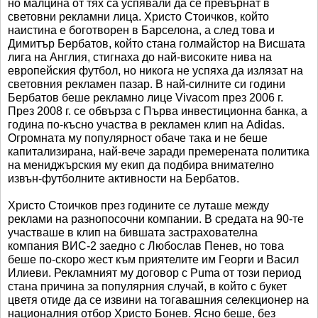
но малцина от тях са успявали да се превърнат в
световни рекламни лица. Христо Стоичков, който
наистина е боготворен в Барселона, а след това и
Димитър Бербатов, който стана голмайстор на Висшата
лига на Англия, стигнаха до най-високите нива на
европейския футбол, но никога не успяха да излязат на
световния рекламен пазар. В най-силните си години
Бербатов беше рекламно лице Vivacom през 2006 г.
През 2008 г. се обвърза с Първа инвестиционна банка, а
година по-късно участва в рекламен клип на Adidas.
Огромната му популярност обаче така и не беше
капитализирана, най-вече заради премерената политика
на мениджърския му екип да подбира внимателно
извън-футболните активности на Бербатов.
Христо Стоичков през годините се луташе между
реклами на разнопосочни компании. В средата на 90-те
участваше в клип на бившата застрахователна
компания ВИС-2 заедно с Любослав Пенев, но това
беше по-скоро жест към приятелите им Георги и Васил
Илиеви. Рекламният му договор с Puma от този период
стана причина за популярния случай, в който с букет
цветя отиде да се извини на тогавашния селекционер на
националния отбор Христо Бонев. Ясно беше, без