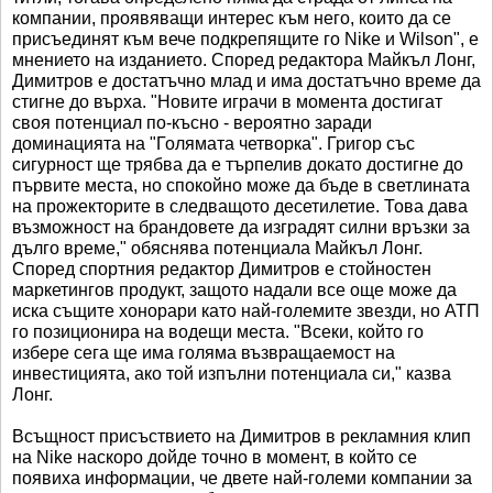
компании, проявяващи интерес към него, които да се
присъединят към вече подкрепящите го Nike и Wilson", е
мнението на изданието. Според редактора Майкъл Лонг,
Димитров е достатъчно млад и има достатъчно време да
стигне до върха. "Новите играчи в момента достигат
своя потенциал по-късно - вероятно заради
доминацията на "Голямата четворка". Григор със
сигурност ще трябва да е търпелив докато достигне до
първите места, но спокойно може да бъде в светлината
на прожекторите в следващото десетилетие. Това дава
възможност на брандовете да изградят силни връзки за
дълго време," обяснява потенциала Майкъл Лонг.
Според спортния редактор Димитров е стойностен
маркетингов продукт, защото надали все още може да
иска същите хонорари като най-големите звезди, но АТП
го позиционира на водещи места. "Всеки, който го
избере сега ще има голяма възвращаемост на
инвестицията, ако той изпълни потенциала си," казва
Лонг.
Всъщност присъствието на Димитров в рекламния клип
на Nike наскоро дойде точно в момент, в който се
появиха информации, че двете най-големи компании за