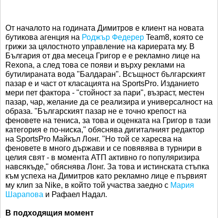
От началото на годината Димитров е клиент на новата
бутикова агенция на
Роджър Федерер
Team8, която се
грижи за цялостното управление на кариерата му. В
България от два месеца Григор е е рекламно лице на
Rexona, а след това се появи и върху реклами на
бутилираната вода "Балдаран". Всъщност българският
пазар е и част от класацията на SportsPro. Изданието
мери пет фактора - "стойност за пари", възраст, местен
пазар, чар, желание да се реализира и универсалност на
образа. "Българският пазар не е точно крепост на
феновете на тениса, за това и оценката на Григор в тази
категория е по-ниска," обяснява дигиталният редактор
на SportsPro Майкъл Лонг. "Но той се харесва на
феновете в много държави и се повявява в турнири в
целия свят - в момента АТП активно го популяризира
навсякъде," обяснява Лонг. За това и истинската стъпка
към успеха на Димитров като рекламно лице е първият
му клип за Nike, в който той участва заедно с
Мария
Шарапова
и Рафаел Надал.
В подходящия момент