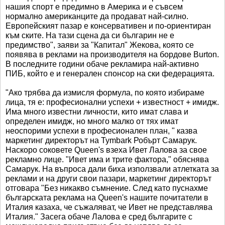
нашия спорт е предимно в Америка и е съвсем
нормално американците да продават най-силно.
Европейският пазар е консервативен и по-ориентиран
към ските. На тази сцена да си българин не е
предимство", заяви за "Капитал" Жекова, която се
появява в реклами на производителя на бордове Burton.
В последните години обаче рекламира най-активно
ПИБ, който е и генерален спонсор на ски федерацията.
"Ако трябва да измисля формула, по която избираме
лица, тя е: професионални успехи + известност + имидж.
Има много известни личности, кито имат слава и
определен имидж, но много малко от тях имат
неоспорими успехи в професионален план, " казва
маркетинг директорът на Tymbark Робърт Самарук.
Наскоро соковете Queen's взеха Ивет Лалова за свое
рекламно лице. "Ивет има и трите фактора," обяснява
Самарук. На въпроса дали биха използвали атлетката за
реклами и на други свои пазари, маркетинг директорът
отговара "Без никакво съмнение. След като пуснахме
българската реклама на Queen's нашите почитатели в
Италия казаха, че съжаляват, че Ивет не представлява
Италия." Засега обаче Лалова е сред българите с