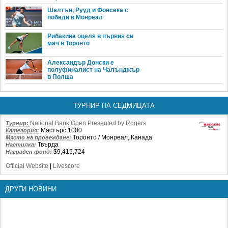
Шелтън, Рууд и Фонсека с
победи в Монреал
Рибакина оцеля в първия си
мач в Торонто
Александър Донски е
полуфиналист на Чалънджър
в Полша
ТУРНИР НА СЕДМИЦАТА
National Bank Open Presented by Rogers
Турнир:
Мастърс 1000
Категория:
Торонто / Монреал, Канада
Място на провеждане:
Твърда
Настилка:
$9,415,724
Награден фонд:
Official Website
|
Livescore
ДРУГИ НОВИНИ