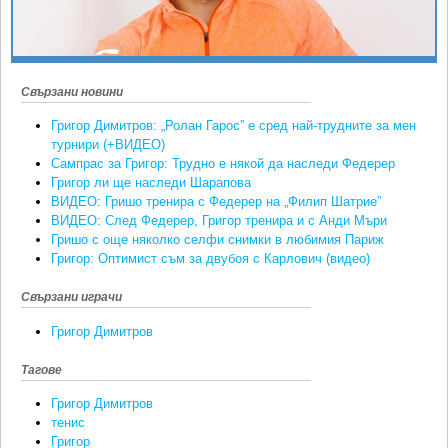
Ретро
SOFIA OPEN
Спорт&Фитнес
КЛУБОВЕ
Други
БЛОГ
Свързани новини
Любители
ВИДЕО
Григор Димитров: „Ролан Гарос” е сред най-трудните за мен
ЖЪЛТО
турнири (+ВИДЕО)
Сампрас за Григор: Трудно е някой да наследи Федерер
РАКЕТНИ
Григор ли ще наследи Шарапова
ВИДЕО: Гришо тренира с Федерер на „Филип Шатрие”
ВИДЕО: След Федерер, Григор тренира и с Анди Мъри
Гришо с още няколко селфи снимки в любимия Париж
Григор: Оптимист съм за двубоя с Карлович (видео)
Свързани играчи
Григор Димитров
Тагове
Григор Димитров
тенис
Григор