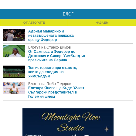
БЛОГ
ОТ АВТОРИТЕ
НАЗАЕМ
Адриан Манарино и
незавършената приказка
срещу Федерер
Блогът на Станко Димов
От Сампрас и Федерер до
Джокович и Синер: Уимбълдън
през очите на Серина
Топ историите при мъжете,
които да следим на
Уимбълдън
Блогът на Любо Тодоров
Елизара Янева ще бъде 32-ият
български представител в
Големия шлем