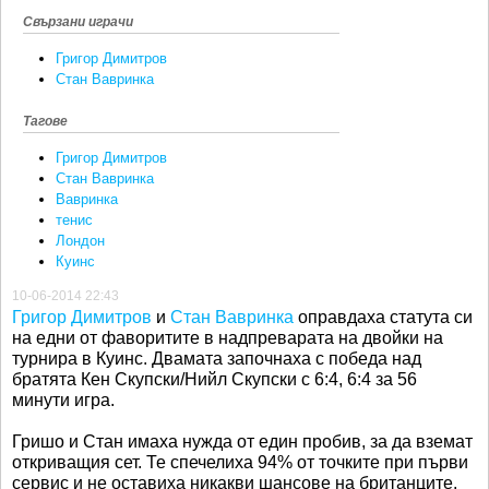
Свързани играчи
Григор Димитров
Стан Вавринка
Тагове
Григор Димитров
Стан Вавринка
Вавринка
тенис
Лондон
Куинс
10-06-2014 22:43
Григор Димитров
и
Стан Вавринка
оправдаха статута си
на едни от фаворитите в надпреварата на двойки на
турнира в Куинс. Двамата започнаха с победа над
братята Кен Скупски/Нийл Скупски с 6:4, 6:4 за 56
минути игра.
Гришо и Стан имаха нужда от един пробив, за да вземат
откриващия сет. Те спечелиха 94% от точките при първи
сервис и не оставиха никакви шансове на британците.