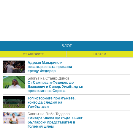
БЛОГ
ОТ АВТОРИТЕ
НАЗАЕМ
Адриан Манарино и
незавършената приказка
срещу Федерер
Блогът на Станко Димов
От Сампрас и Федерер до
Джокович и Синер: Уимбълдън
през очите на Серина
Топ историите при мъжете,
които да следим на
Уимбълдън
Блогът на Любо Тодоров
Елизара Янева ще бъде 32-ият
български представител в
Големия шлем