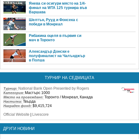
Янева си осигури място на 1/4-
финал на WTA 125 турнира във
Варшава
Шелтън, Рууд и Фонсека с
победи в Монреал
Рибакина оцеля в първия си
мач в Торонто
Александър Донски е
полуфиналист на Чалънджър
в Полша
ТУРНИР НА СЕДМИЦАТА
National Bank Open Presented by Rogers
Турнир:
Мастърс 1000
Категория:
Торонто / Монреал, Канада
Място на провеждане:
Твърда
Настилка:
$9,415,724
Награден фонд:
Official Website
|
Livescore
ДРУГИ НОВИНИ