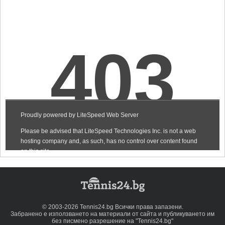
© 2003-2026 Tennis24.bg Всички права запазени.
Забранено е използването на материали от сайта и публикуването им
без писмено разрешение на "Tennis24.bg"