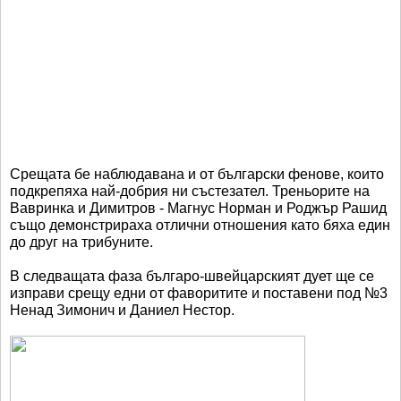
Срещата бе наблюдавана и от български фенове, които
подкрепяха най-добрия ни състезател. Треньорите на
Вавринка и Димитров - Магнус Норман и Роджър Рашид
също демонстрираха отлични отношения като бяха един
до друг на трибуните.
В следващата фаза българо-швейцарският дует ще се
изправи срещу едни от фаворитите и поставени под №3
Ненад Зимонич и Даниел Нестор.