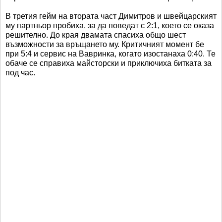
В третия гейм на втората част Димитров и швейцарският
му партньор пробиха, за да поведат с 2:1, което се оказа
решително. До края двамата спасиха общо шест
възможности за връщането му. Критичният момент бе
при 5:4 и сервис на Вавринка, когато изостанаха 0:40. Те
обаче се справиха майсторски и приключиха битката за
под час.