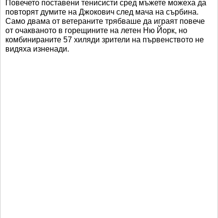
Повечето поставени тенисисти сред мъжете можеха да
повторят думите на Джокович след мача на сърбина.
Само двама от ветераните трябваше да играят повече
от очакваното в горещините на летен Ню Йорк, но
комбинираните 57 хиляди зрители на първенството не
видяха изненади.