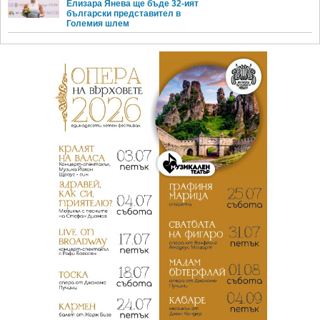
Елизара Янева ще бъде 32-ият
български представител в
Големия шлем