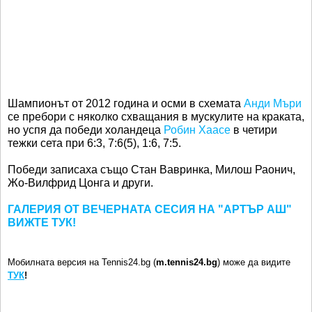
Шампионът от 2012 година и осми в схемата
Анди Мъри
се пребори с няколко схващания в мускулите на краката,
но успя да победи холандеца
Робин Хаасе
в четири
тежки сета при 6:3, 7:6(5), 1:6, 7:5.
Победи записаха също Стан Вавринка, Милош Раонич,
Жо-Вилфрид Цонга и други.
ГАЛЕРИЯ ОТ ВЕЧЕРНАТА СЕСИЯ НА "АРТЪР АШ"
ВИЖТЕ ТУК!
Мобилната версия на Tennis24.bg (
m.tennis24.bg
) може да видите
ТУК
!