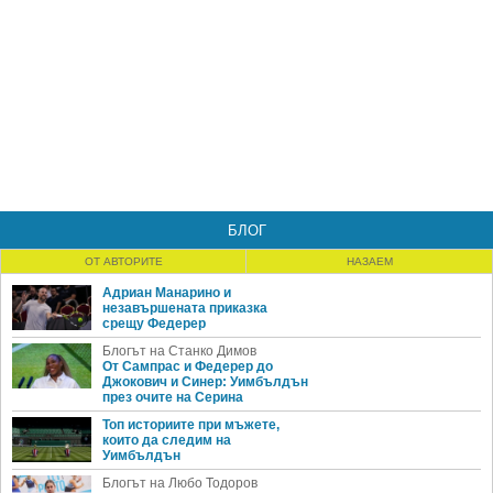
БЛОГ
ОТ АВТОРИТЕ
НАЗАЕМ
Адриан Манарино и
незавършената приказка
срещу Федерер
Блогът на Станко Димов
От Сампрас и Федерер до
Джокович и Синер: Уимбълдън
през очите на Серина
Топ историите при мъжете,
които да следим на
Уимбълдън
Блогът на Любо Тодоров