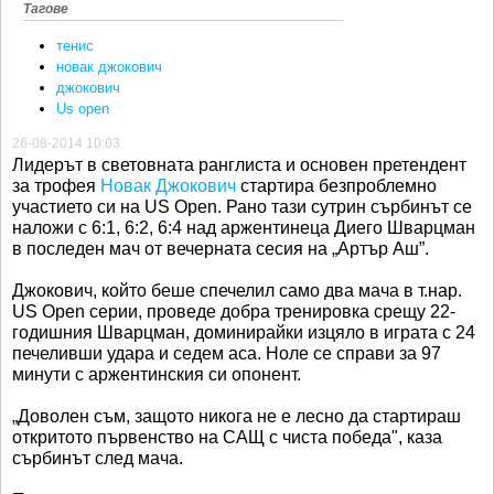
Тагове
тенис
новак джокович
джокович
Us open
26-08-2014 10:03
Лидерът в световната ранглиста и основен претендент
за трофея
Новак Джокович
стартира безпроблемно
участието си на US Open. Рано тази сутрин сърбинът се
наложи с 6:1, 6:2, 6:4 над аржентинеца Диего Шварцман
в последен мач от вечерната сесия на „Артър Аш”.
Джокович, който беше спечелил само два мача в т.нар.
US Open серии, проведе добра тренировка срещу 22-
годишния Шварцман, доминирайки изцяло в играта с 24
печеливши удара и седем аса. Ноле се справи за 97
минути с аржентинския си опонент.
„Доволен съм, защото никога не е лесно да стартираш
откритото първенство на САЩ с чиста победа", каза
сърбинът след мача.