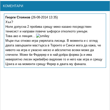
КОМЕНТАРИ
Георги Стоянов
(26-08-2014 13:35)
Хъх?
Ноле допусна 2 пробива срещу меко казано посредствен
тенисист и направи повече ънфорси отколкото уинъри.
Това ако е лекция...
Мъри пък отново игра умрялата лисица. В момента и с оглед
двата завършили мастърса в Торонто и Синси мога да кажа, че
нивото на игра е ужасно ниско и абсолютно всеки може да
спечели. Може би Федерер е в най-добра форма (а и има
невероятно лесен жребий)но видяхме го и него как игра и срещу
Цонга и на моменти срещу Ферер в двата му финала.