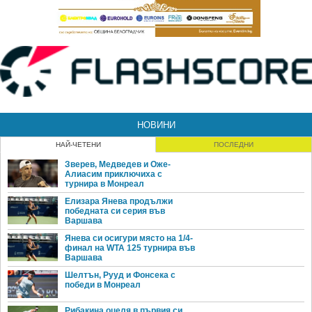
НОВИНИ
НАЙ-ЧЕТЕНИ
ПОСЛЕДНИ
Зверев, Медведев и Оже-
Алиасим приключиха с
турнира в Монреал
Елизара Янева продължи
победната си серия във
Варшава
Янева си осигури място на 1/4-
финал на WTA 125 турнира във
Варшава
Шелтън, Рууд и Фонсека с
победи в Монреал
Рибакина оцеля в първия си