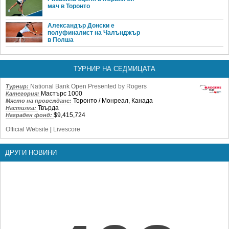
мач в Торонто
Александър Донски е
полуфиналист на Чалънджър
в Полша
ТУРНИР НА СЕДМИЦАТА
National Bank Open Presented by Rogers
Турнир:
Мастърс 1000
Категория:
Торонто / Монреал, Канада
Място на провеждане:
Твърда
Настилка:
$9,415,724
Награден фонд:
Official Website
|
Livescore
ДРУГИ НОВИНИ