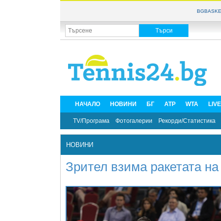
BGBASKE
НАЧАЛО
НОВИНИ
БГ
ATP
WTA
LIV
TV/Програма
Фотогалерии
Рекорди/Статистика
НОВИНИ
Зрител взима ракетата н