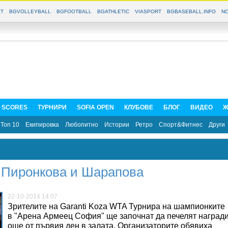
T
BGVOLLEYBALL
BGFOOTBALL
BGATHLETIC
VIASPORT
BGBASEBALL.INFO
NO
E SCORES
ТУРНИРИ
SOFIA OPEN
КЛУБОВЕ
БЛОГ
ВИДЕО
Ж
Топ 10
Екипировка
Любопитно
Истории
Ретро
Спорт&Фитнес
Други
а Пиронкова и Шарапова
22-10-2014 14:07
Зрителите на Garanti Koza WTA Турнира на шампионките
в "Арена Армеец София" ще започнат да печелят наград
още от първия ден в залата. Организаторите обявиха