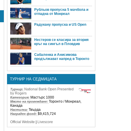
Рубльов пропусна 5 мачбола и
отпадна от Монреал
Радукану пропуска и US Open
Нестеров се класира за втория
кръг на сингъл в Пловдив
Сабаленка и Анисимова
продължават напред в Торонто
ТУРНИР НА СЕДМИЦАТА
National Bank Open Presented
Турнир:
by Rogers
Мастърс 1000
Категория:
Торонто / Монреал,
Място на провеждане:
Канада
Твърда
Настилка:
$9,415,724
Награден фонд:
Official Website
|
Livescore