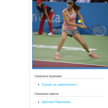
Свързани турнири
Турнир на шампионките
Свързани играчи
Цветана Пиронкова