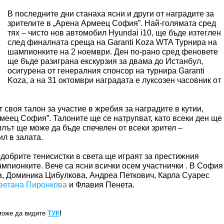
В последните дни станаха ясни и други от наградите за
зрителите в „Арена Армеец София”. Най-голямата сред
тях – чисто нов автомобил Hyundai i10, ще бъде изтеглен
след финалната среща на Garanti Koza WTA Турнира на
шампионките на 2 ноември. Ден по-рано сред феновете
ще бъде разиграна екскурзия за двама до Истанбул,
осигурена от генералния спонсор на турнира Garanti
Koza, а на 31 октомври наградата е луксозен часовник от
 своя талон за участие в жребия за наградите в кутии,
еец София”. Талоните ще се натрупват, като всеки ден ще
илът ще може да бъде спечелен от всеки зрител –
ил в залата.
-добрите тенисистки в света ще играят за престижния
мпионките. Вече са ясни всички осем участнички . В София
а, Доминика Цибулкова, Андреа Петкович, Карла Суарес
ветана Пиронкова
и Флавия Пенета.
може да видите
ТУК
!