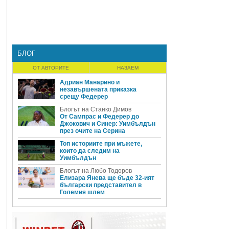
БЛОГ
ОТ АВТОРИТЕ
НАЗАЕМ
Адриан Манарино и
незавършената приказка
срещу Федерер
Блогът на Станко Димов
От Сампрас и Федерер до
Джокович и Синер: Уимбълдън
през очите на Серина
Топ историите при мъжете,
които да следим на
Уимбълдън
Блогът на Любо Тодоров
Елизара Янева ще бъде 32-ият
български представител в
Големия шлем