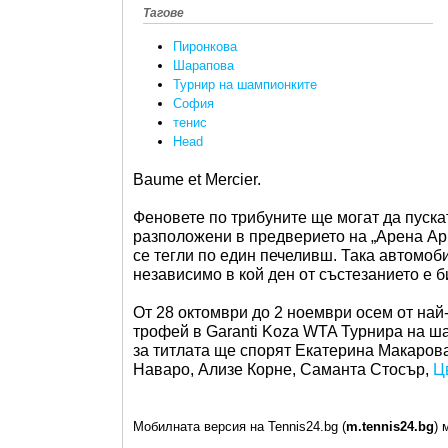
Тагове
Пиронкова
Шарапова
Турнир на шампионките
София
тенис
Head
Baume et Mercier.
Феновете по трибуните ще могат да пускат
разположени в предверието на „Арена Арм
се тегли по един печеливш. Така автомоб
независимо в кой ден от състезанието е б
От 28 октомври до 2 ноември осем от най
трофей в Garanti Koza WTA Турнира на ша
за титлата ще спорят Екатерина Макаров
Наваро, Ализе Корне, Саманта Стосър,
Ц
Мобилната версия на Tennis24.bg (
m.tennis24.bg
) 