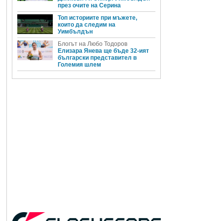
през очите на Серина
Топ историите при мъжете,
които да следим на
Уимбълдън
Блогът на Любо Тодоров
Елизара Янева ще бъде 32-ият
български представител в
Големия шлем