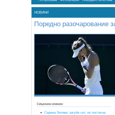
TV/Програма
Фотогалерии
Рекорди/Статистика
НОВИНИ
Поредно разочарование 
Свързани новини
Серина Уилямс загуби сет, но постигна