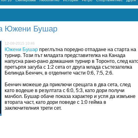
Топ 10
Екипировка
Любопитно
Истории
Ретро
Спорт&Фитнес
Други
за Южени Бушар
12-08-2015 10:46
Южени Бушар
преглътна поредно отпадане на старта на
турнир. Този път младата представителка на Канада
напусна рано-рано домашния турнир в Торонто, след кат
претърпя загуба с 1:2 сета от друга млада състезателка
Белинда Бенчич, в отделните части 0:6, 7:5, 2:6.
Бенчич можеше да приключи срещата в два сета, след
като водеше в резултата с 6:0, 5:3, като дори получи
мачбол. Бушар обаче показа характер и успя да измъкне
втората част, като дори поведе с 1:0 гейма в
заключителния трети сет.