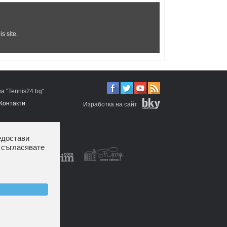
 "Tennis24.bg"
Контакти
Изработка на сайт
едостави
 съгласявате