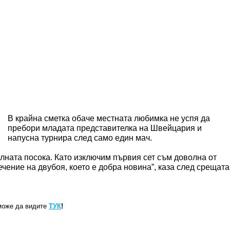
В крайна сметка обаче местната любимка не успя да
пребори младата представителка на Швейцария и
напусна турнира след само един мач.
илната посока. Като изключим първия сет съм доволна от
течение на двубоя, което е добра новина”, каза след срещата
може да видите
ТУК
!