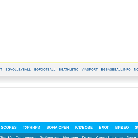
T
BGVOLLEYBALL
BGFOOTBALL
BGATHLETIC
VIASPORT
BGBASEBALL.INFO
NO
E SCORES
ТУРНИРИ
SOFIA OPEN
КЛУБОВЕ
БЛОГ
ВИДЕО
Ж