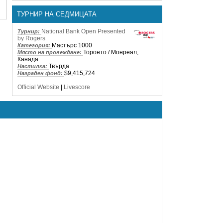
ТУРНИР НА СЕДМИЦАТА
National Bank Open Presented
Турнир:
by Rogers
Мастърс 1000
Категория:
Торонто / Монреал,
Място на провеждане:
Канада
Твърда
Настилка:
$9,415,724
Награден фонд:
Official Website
|
Livescore