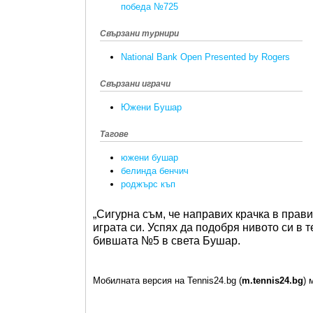
победа №725
Свързани турнири
National Bank Open Presented by Rogers
Свързани играчи
Южени Бушар
Тагове
южени бушар
белинда бенчич
роджърс къп
„Сигурна съм, че направих крачка в прав
играта си. Успях да подобря нивото си в 
бившата №5 в света Бушар.
Мобилната версия на Tennis24.bg (
m.tennis24.bg
) 