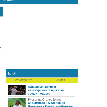
Любители
о
БЛОГ
ОТ АВТОРИТЕ
НАЗАЕМ
Адриан Манарино и
незавършената приказка
срещу Федерер
Блогът на Станко Димов
От Сампрас и Федерер до
Джокович и Синер: Уимбълдън