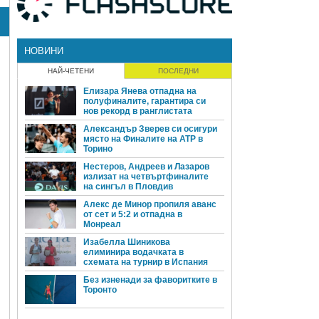
НОВИНИ
НАЙ-ЧЕТЕНИ
ПОСЛЕДНИ
Елизара Янева отпадна на
полуфиналите, гарантира си
нов рекорд в ранглистата
Александър Зверев си осигури
място на Финалите на ATP в
Торино
Нестеров, Андреев и Лазаров
излизат на четвъртфиналите
на сингъл в Пловдив
Алекс де Минор пропиля аванс
от сет и 5:2 и отпадна в
Монреал
Изабелла Шиникова
елиминира водачката в
схемата на турнир в Испания
Без изненади за фаворитките в
Торонто