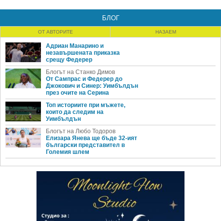
БЛОГ
ОТ АВТОРИТЕ
НАЗАЕМ
Адриан Манарино и
незавършената приказка
срещу Федерер
Блогът на Станко Димов
От Сампрас и Федерер до
Джокович и Синер: Уимбълдън
през очите на Серина
Топ историите при мъжете,
които да следим на
Уимбълдън
Блогът на Любо Тодоров
Елизара Янева ще бъде 32-ият
български представител в
Големия шлем