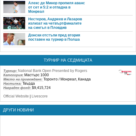
Алекс де Минор пропиля аванс
от сет и 5:2 и отпадна в
Монреал
Нестеров, Андреев и Лазаров
излизат на четвъртфиналите
на сингъл в Пловдив
Донски отстъпи пред втория
поставен на турнир в Полша
ТУРНИР НА СЕДМИЦАТА
National Bank Open Presented by Rogers
Турнир:
Мастърс 1000
Категория:
Торонто / Монреал, Канада
Място на провеждане:
Твърда
Настилка:
$9,415,724
Награден фонд:
Official Website
|
Livescore
ДРУГИ НОВИНИ