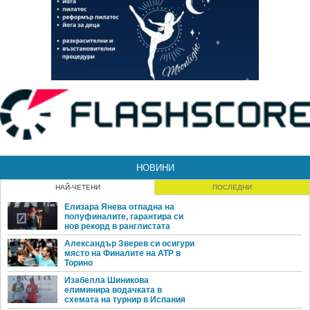
НОВИНИ
НАЙ-ЧЕТЕНИ
ПОСЛЕДНИ
Елизара Янева отпадна на
полуфиналите, гарантира си
нов рекорд в ранглистата
Александър Зверев си осигури
място на Финалите на ATP в
Торино
Изабелла Шиникова
елиминира водачката в
схемата на турнир в Испания