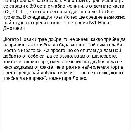
четвъртфинал на US Open. Рано тази сутрин испанецът
се справи с 3:0 сета с Фабио Фонини, в отделните части
6:3, 7:6, 6:1, като по този начин достигна до Топ 8 в
турнира. В следващия кръг Лопес ще срещне възможно
най-трудното препятствие – световния №1 Новак
Джокович.
„Когато Новак играе добре, ти не знаеш какво трябва да
направиш, ако трябва да бъда честен. Той няма слаби
места в играта си. Аз просто ще се опитам да дам най-
доброто от себе си, да се възползвам от шансовете,
които се открият пред мен с течение на двубоя и да се
наслаждавам от факта, че играя на най-големия корт в
света срещу най-добрия тенисист. Това е всичко, което
трябва да направя”, коментира Лопес.