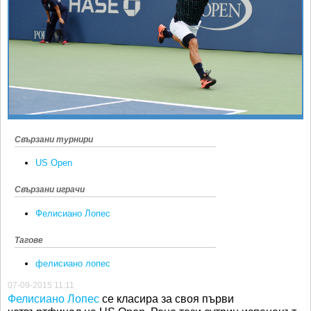
Ретро
SOFIA OPEN
Спорт&Фитнес
КЛУБОВЕ
Други
БЛОГ
Любители
ВИДЕО
ЖЪЛТО
РАКЕТНИ
Свързани турнири
US Open
Свързани играчи
Фелисиано Лопес
Тагове
фелисиано лопес
07-09-2015 11:11
Фелисиано Лопес
се класира за своя първи