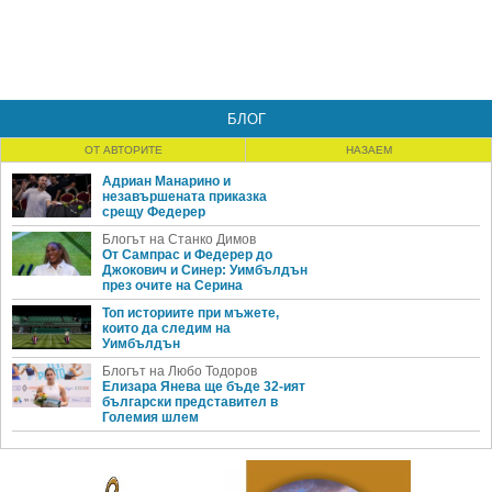
БЛОГ
ОТ АВТОРИТЕ
НАЗАЕМ
Адриан Манарино и
незавършената приказка
срещу Федерер
Блогът на Станко Димов
От Сампрас и Федерер до
Джокович и Синер: Уимбълдън
през очите на Серина
Топ историите при мъжете,
които да следим на
Уимбълдън
Блогът на Любо Тодоров
Елизара Янева ще бъде 32-ият
български представител в
Големия шлем