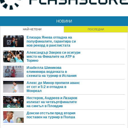
НОВИНИ
НАЙ-ЧЕТЕНИ
ПОСЛЕДНИ
Елизара Янева отпадна на
полуфиналите, гарантира си
нов рекорд в ранглистата
Александър Зверев си осигури
място на Финалите на ATP в
Торино
Изабелла Шиникова
елиминира водачката в
схемата на турнир в Испания
Алекс де Минор пропиля аванс
от сет и 5:2 и отпадна в
Монреал
Нестеров, Андреев и Лазаров
излизат на четвъртфиналите
на сингъл в Пловдив
Донски отстъпи пред втория
поставен на турнир в Полша