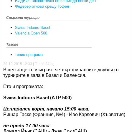
Ретро
SOFIA OPEN
ВИДЕО: Такава точка не се вижда всеки ден
Федерер отново срещу Гофен
Спорт&Фитнес
КЛУБОВЕ
Свързани турнири
Други
БЛОГ
Swiss Indoors Basel
Любители
ВИДЕО
Valencia Open 500
ЖЪЛТО
Тагове
РАКЕТНИ
тенис програма
29-10-2015 12:33 | Tennis24.bg
В петък ще се изиграят четвъртфиналните двубои от
турнирите в зала в Базел и Валенсия.
Ето и програмата:
Swiss Indoors Basel (ATP 500):
Централен корт, начало 15:00 часа:
Ришар Гаске (Франция, №4) - Иво Карлович (Хърватия)
не преди 17:00 часа:
Доналд Йънг (САЩ) - Джак Сок (САЩ)