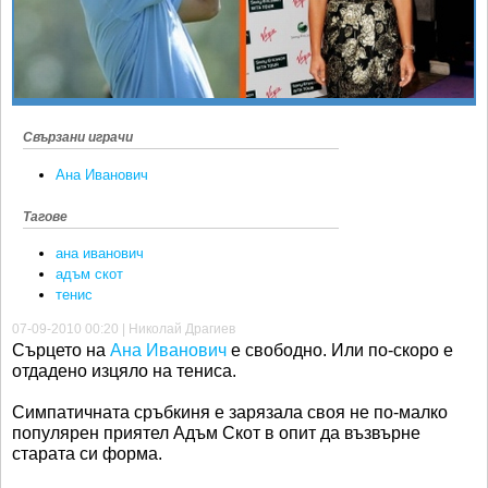
Ретро
SOFIA OPEN
Спорт&Фитнес
КЛУБОВЕ
Други
БЛОГ
Любители
ВИДЕО
Свързани играчи
ЖЪЛТО
Ана Иванович
РАКЕТНИ
Тагове
ана иванович
адъм скот
тенис
07-09-2010 00:20 | Николай Драгиев
Сърцето на
Ана Иванович
е свободно. Или по-скоро е
отдадено изцяло на тениса.
Симпатичната сръбкиня е зарязала своя не по-малко
популярен приятел Адъм Скот в опит да възвърне
старата си форма.