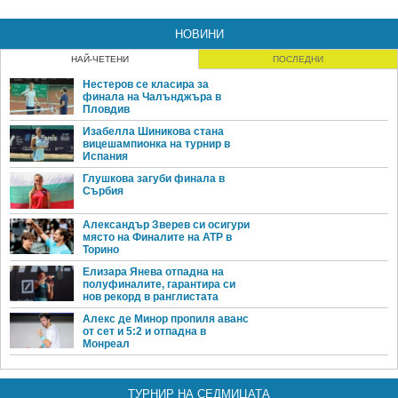
НОВИНИ
НАЙ-ЧЕТЕНИ
ПОСЛЕДНИ
Нестеров се класира за
финала на Чалънджъра в
Пловдив
Изабелла Шиникова стана
вицешампионка на турнир в
Испания
Глушкова загуби финала в
Сърбия
Александър Зверев си осигури
място на Финалите на ATP в
Торино
Елизара Янева отпадна на
полуфиналите, гарантира си
нов рекорд в ранглистата
Алекс де Минор пропиля аванс
от сет и 5:2 и отпадна в
Монреал
ТУРНИР НА СЕДМИЦАТА