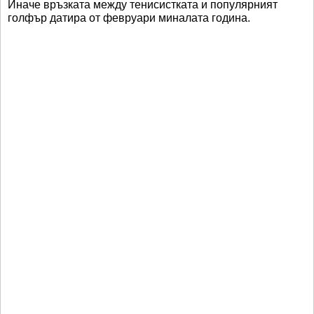
Иначе връзката между тенисистката и популярният
голфър датира от февруари миналата година.