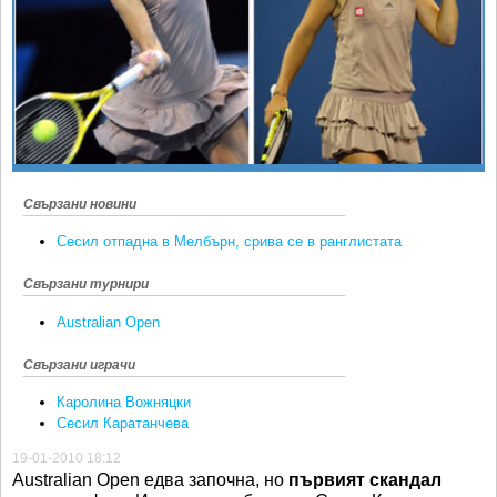
Ретро
SOFIA OPEN
Спорт&Фитнес
КЛУБОВЕ
Други
БЛОГ
Любители
ВИДЕО
ЖЪЛТО
РАКЕТНИ
Свързани новини
Сесил отпадна в Мелбърн, срива се в ранглистата
Свързани турнири
Australian Open
Свързани играчи
Каролина Вожняцки
Сесил Каратанчева
19-01-2010 18:12
Аustralian Open едва започна, но
първият скандал