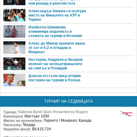
нов рекорд в ранглистата
Александър Зверев си осигури
място на Финалите на ATP в
Торино
Изабелла Шиникова
елиминира водачката в
схемата на турнир в Испания
Алекс де Минор пропиля аванс
от сет и 5:2 и отпадна в
Монреал
Нестеров, Андреев и Лазаров
излизат на четвъртфиналите
на сингъл в Пловдив
Донски отстъпи пред втория
поставен на турнир в Полша
ТУРНИР НА СЕДМИЦАТА
National Bank Open Presented by Rogers
Турнир:
Мастърс 1000
Категория:
Торонто / Монреал, Канада
Място на провеждане:
Твърда
Настилка:
$9,415,724
Награден фонд: