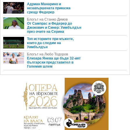
Адриан Манарино и
незавършената приказка
срещу Федерер
Блогът на Станко Димов
От Сампрас и Федерер до
Джокович и Синер: Уимбълдън
през очите на Серина
Топ историите при мъжете,
които да следим на
Уимбълдън
Блогът на Любо Тодоров
Елизара Янева ще бъде 32-ият
български представител в
Големия шлем