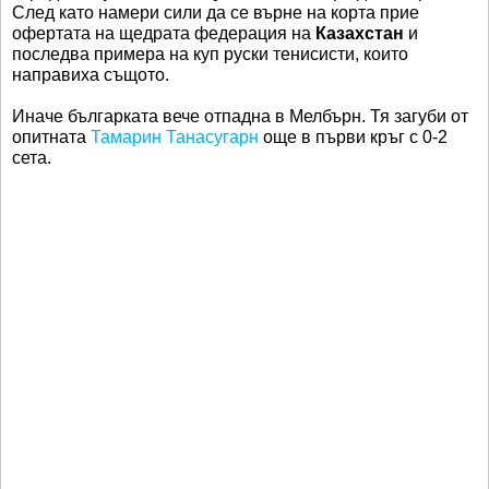
След като намери сили да се върне на корта прие
офертата на щедрата федерация на
Казахстан
и
последва примера на куп руски тенисисти, които
направиха същото.
Иначе българката вече отпадна в Мелбърн. Тя загуби от
опитната
Тамарин Танасугарн
още в първи кръг с 0-2
сета.