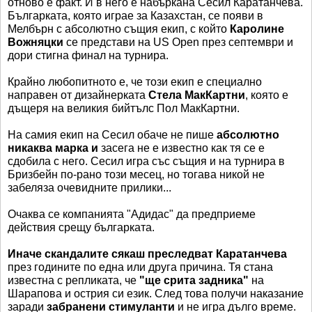
отново е факт. И в него е набъркана Сесил Каратанчева.
Българката, която играе за Казахстан, се появи в
Мелбърн с абсолютно същия екип, с който
Каролине
Вожняцки
се представи на US Open през септември и
дори стигна финал на турнира.
Крайно любопитното е, че този екип е специално
направен от дизайнерката
Стела МакКартни
, която е
дъщеря на великия бийтълс Пол МакКартни.
На самия екип на Сесил обаче не пише
абсолютно
никаква марка и
засега не е известно как тя се е
сдобила с него. Сесил игра със същия и на турнира в
Бризбейн по-рано този месец, но тогава никой не
забеляза очевидните прилики...
Очаква се компанията "Адидас" да предприеме
действия срещу българката.
Иначе скандалите сякаш преследват Каратанчева
през годините по една или друга причина. Тя стана
известна с репликата, че
"ще срита задника"
на
Шарапова и острия си език. След това получи наказание
заради
забранени стимуланти
и не игра дълго време.