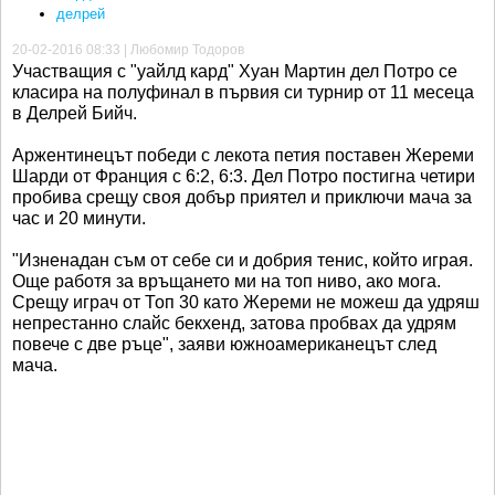
делрей
20-02-2016 08:33 | Любомир Тодоров
Участващия с "уайлд кард" Хуан Мартин дел Потро се
класира на полуфинал в първия си турнир от 11 месеца
в Делрей Бийч.
Аржентинецът победи с лекота петия поставен Жереми
Шарди от Франция с 6:2, 6:3. Дел Потро постигна четири
пробива срещу своя добър приятел и приключи мача за
час и 20 минути.
"Изненадан съм от себе си и добрия тенис, който играя.
Още работя за връщането ми на топ ниво, ако мога.
Срещу играч от Топ 30 като Жереми не можеш да удряш
непрестанно слайс бекхенд, затова пробвах да удрям
повече с две ръце", заяви южноамериканецът след
мача.