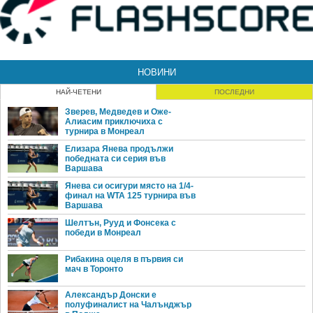
НОВИНИ
НАЙ-ЧЕТЕНИ
ПОСЛЕДНИ
Зверев, Медведев и Оже-
Алиасим приключиха с
турнира в Монреал
Елизара Янева продължи
победната си серия във
Варшава
Янева си осигури място на 1/4-
финал на WTA 125 турнира във
Варшава
Шелтън, Рууд и Фонсека с
победи в Монреал
Рибакина оцеля в първия си
мач в Торонто
Александър Донски е
полуфиналист на Чалънджър