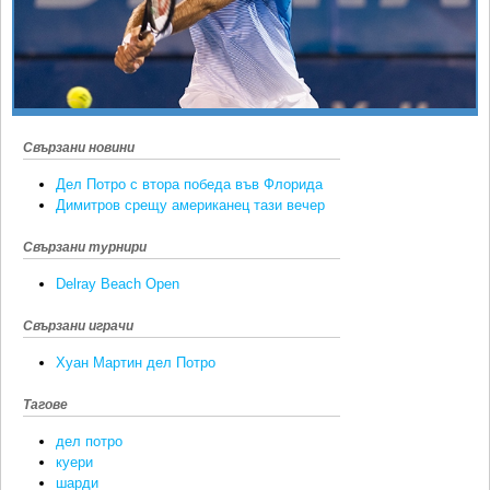
Ретро
SOFIA OPEN
Спорт&Фитнес
КЛУБОВЕ
Други
БЛОГ
Любители
ВИДЕО
Свързани новини
ЖЪЛТО
Дел Потро с втора победа във Флорида
РАКЕТНИ
Димитров срещу американец тази вечер
Свързани турнири
Delray Beach Open
Свързани играчи
Хуан Мартин дел Потро
Тагове
дел потро
куери
шарди