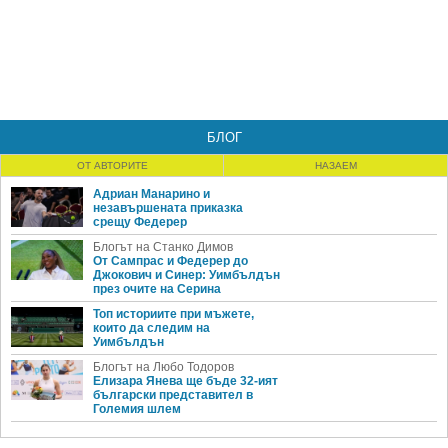
БЛОГ
ОТ АВТОРИТЕ
НАЗАЕМ
Адриан Манарино и
незавършената приказка
срещу Федерер
Блогът на Станко Димов
От Сампрас и Федерер до
Джокович и Синер: Уимбълдън
през очите на Серина
Топ историите при мъжете,
които да следим на
Уимбълдън
Блогът на Любо Тодоров
Елизара Янева ще бъде 32-ият
български представител в
Големия шлем