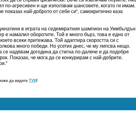
бил по-агресивен и ще използвам шансовете, когато ги имам.
не показах най-доброто от себе си“, самокритично каза
пукнатини в играта на седемкратния шампион на Уимбълдън
ер е намалил оборотите. Той е много бърз, това е едно от
 което всеки притежава. Той адаптира скоростта си с
толкова много победи. Но усетих днес, че му липсва нещо.
а се надявам догодина да стигна по-далече и да подобря
рок. Показах, че мога да се конкурирам с най-добрите.
ои.“
може да видите
ТУК
!