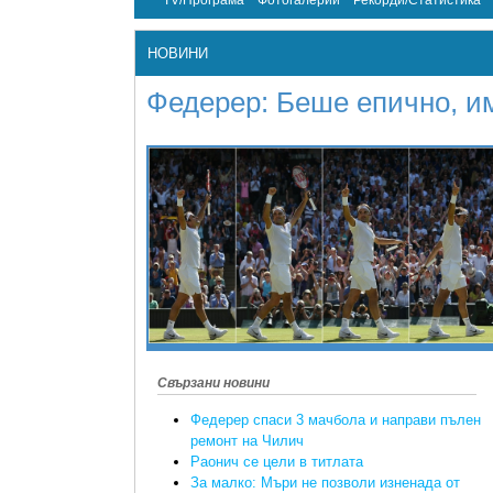
TV/Програма
Фотогалерии
Рекорди/Статистика
НОВИНИ
Федерер: Беше епично, и
Свързани новини
Федерер спаси 3 мачбола и направи пълен
ремонт на Чилич
Раонич се цели в титлата
За малко: Мъри не позволи изненада от