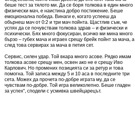
беше тест за тялото ми. Да се боря толкова в един много
физически мач, е наистина добро постижение. Беше
емоционална победа. Винаги е, когато успееш да
обърнеш мач от 0:2 и три мач пойнта. Щастлив съм, че
успях да се почувствам толкова здрав – и физически и
психически. Бях много фокусиран, всичко ми мина много
бързо – губех мача и играех срещу брейк пойнт за мача, а
след това сервирах за мача в петия сет.
Сервис, силен удар. Той вкара много асове. Рядко имам
толкова асове срещу мен, освен ако не е срещу Иво
Карлович. Но промених позицията си за ретур и това
помогна. Той записа между 5 и 10 аса в последните три
сета. Можех да прочета по-добре играта му, да се
чувствам по-добре. Той игра великолепно. Беше гладен
за успех“, сподели с усмивка швейцарецът.