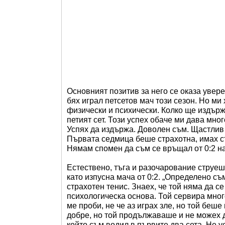
Основният позитив за него се оказа увер
бях играл петсетов мач този сезон. Но ми 
физически и психически. Колко ще издърж
петият сет. Този успех обаче ми дава мн
Успях да издържа. Доволен съм. Щастлив с
Първата седмица беше страхотна, имах с
Нямам спомен да съм се връщал от 0:2 н
Естествено, тъга и разочарование струеш
като изпусна мача от 0:2. „Определено съ
страхотен тенис. Знаех, че той няма да се
психологическа основа. Той сервира мног
ме проби, не че аз играх зле, но той беш
добре, но той продължаваше и не можех д
който съм водил в първите два сета. Не у