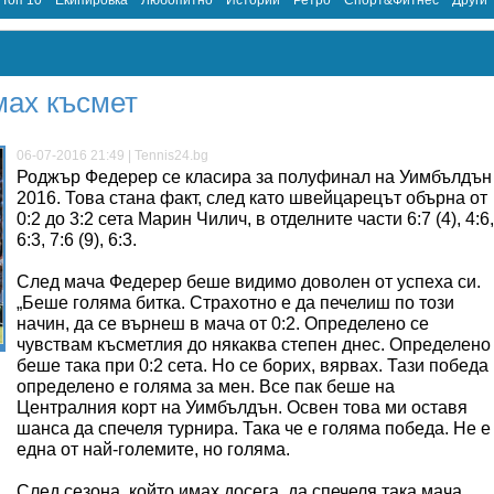
Топ 10
Екипировка
Любопитно
Истории
Ретро
Спорт&Фитнес
Други
мах късмет
06-07-2016 21:49 | Tennis24.bg
Роджър Федерер се класира за полуфинал на Уимбълдън
2016. Това стана факт, след като швейцарецът обърна от
0:2 до 3:2 сета Марин Чилич, в отделните части 6:7 (4), 4:6,
6:3, 7:6 (9), 6:3.
След мача Федерер беше видимо доволен от успеха си.
„Беше голяма битка. Страхотно е да печелиш по този
начин, да се върнеш в мача от 0:2. Определено се
чувствам късметлия до някаква степен днес. Определено
беше така при 0:2 сета. Но се борих, вярвах. Тази победа
определено е голяма за мен. Все пак беше на
Централния корт на Уимбълдън. Освен това ми оставя
шанса да спечеля турнира. Така че е голяма победа. Не е
една от най-големите, но голяма.
След сезона, който имах досега, да спечеля така мача