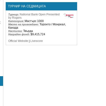
ТУРНИР НА СЕДМИЦАТА
National Bank Open Presented
Турнир:
by Rogers
Мастърс 1000
Категория:
:
Торонто / Монреал,
Място на провеждане:
Канада
Твърда
Настилка:
$9,415,724
Награден фонд:
Official Website
|
Livescore