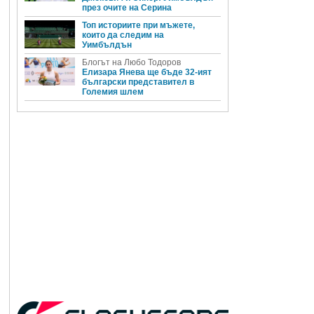
през очите на Серина
Топ историите при мъжете,
които да следим на
Уимбълдън
Блогът на Любо Тодоров
Елизара Янева ще бъде 32-ият
български представител в
Големия шлем