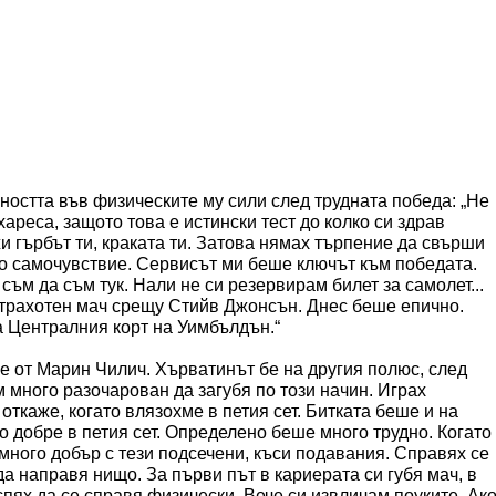
еността във физическите му сили след трудната победа: „Не
хареса, защото това е истински тест до колко си здрав
и гърбът ти, краката ти. Затова нямах търпение да свърши
ого самочувствие. Сервисът ми беше ключът към победата.
ъм да съм тук. Нали не си резервирам билет за самолет...
трахотен мач срещу Стийв Джонсън. Днес беше епично.
а Централния корт на Уимбълдън.“
е от Марин Чилич. Хърватинът бе на другия полюс, след
м много разочарован да загубя по този начин. Играх
 откаже, когато влязохме в петия сет. Битката беше и на
о добре в петия сет. Определено беше много трудно. Когато
е много добър с тези подсечени, къси подавания. Справях се
а направя нищо. За първи път в кариерата си губя мач, в
спях да се справя физически. Вече си извличам поуките. Ак