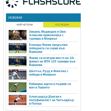
НОВИНИ
НАЙ-ЧЕТЕНИ
ПОСЛЕДНИ
Зверев, Медведев и Оже-
Алиасим приключиха с
турнира в Монреал
Елизара Янева продължи
победната си серия във
Варшава
Янева си осигури място на 1/4-
финал на WTA 125 турнира във
Варшава
Шелтън, Рууд и Фонсека с
победи в Монреал
Рибакина оцеля в първия си
мач в Торонто
Александър Донски е
полуфиналист на Чалънджър
в Полша
о