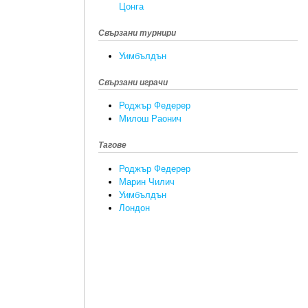
Цонга
Свързани турнири
Уимбълдън
Свързани играчи
Роджър Федерер
Милош Раонич
Тагове
Роджър Федерер
Марин Чилич
Уимбълдън
Лондон