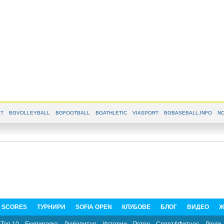
T
BGVOLLEYBALL
BGFOOTBALL
BGATHLETIC
VIASPORT
BGBASEBALL.INFO
NO
E SCORES
ТУРНИРИ
SOFIA OPEN
КЛУБОВЕ
БЛОГ
ВИДЕО
Ж