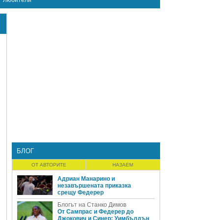
Любители
БЛОГ
ОТ АВТОРИТЕ
НАЗАЕМ
Адриан Манарино и
незавършената приказка
срещу Федерер
Блогът на Станко Димов
От Сампрас и Федерер до
Джокович и Синер: Уимбълдън