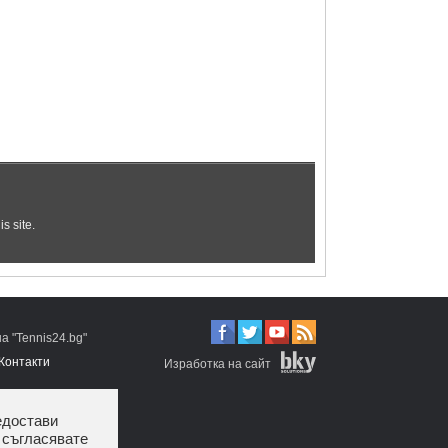
 "Tennis24.bg"
Контакти
Изработка на сайт
едостави
 съгласявате