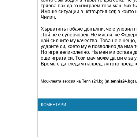
трябва пак да го изиграем този мач, бих 
Имаше ситуации в четвъртия сет, в които 
Чилич.
Хърватинът обаче допълни, че е уловил 
„Той не е суперчовек. Не мисля, че Федер
най-силните му качества. Това не е нещо,
ударите си, което му е позволило да има 
Но игра великолепно. На мен ми остава д
още играта си. Този мач може да ми е за у
Време е да гледам напред, лятото предст
Мобилната версия на Tennis24.bg (
m.tennis24.bg
) 
КОМЕНТАРИ