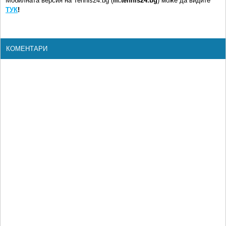
Мобилната версия на Tennis24.bg (
m.tennis24.bg
) може да видите
ТУК
!
КОМЕНТАРИ