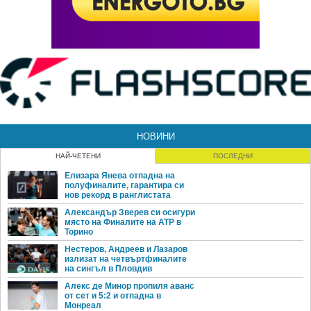
НОВИНИ
НАЙ-ЧЕТЕНИ
ПОСЛЕДНИ
Елизара Янева отпадна на
полуфиналите, гарантира си
нов рекорд в ранглистата
Александър Зверев си осигури
място на Финалите на ATP в
Торино
Нестеров, Андреев и Лазаров
излизат на четвъртфиналите
на сингъл в Пловдив
Алекс де Минор пропиля аванс
от сет и 5:2 и отпадна в
Монреал