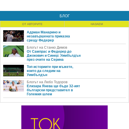
БЛОГ
ОТ АВТОРИТЕ
НАЗАЕМ
Адриан Манарино и
незавършената приказка
срещу Федерер
Блогът на Станко Димов
От Сампрас и Федерер до
Джокович и Синер: Уимбълдън
през очите на Серина
Топ историите при мъжете,
които да следим на
Уимбълдън
Блогът на Любо Тодоров
Елизара Янева ще бъде 32-ият
български представител в
Големия шлем