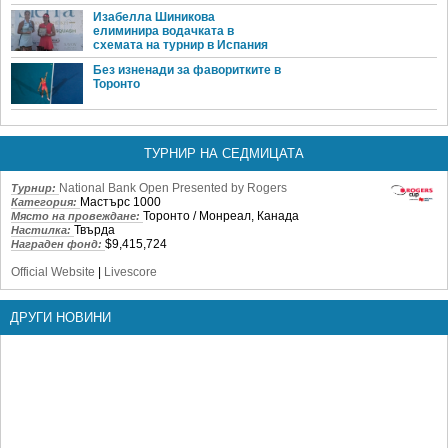
Изабелла Шиникова
елиминира водачката в
схемата на турнир в Испания
Без изненади за фаворитките в
Торонто
ТУРНИР НА СЕДМИЦАТА
National Bank Open Presented by Rogers
Турнир:
Мастърс 1000
Категория:
Торонто / Монреал, Канада
Място на провеждане:
Твърда
Настилка:
$9,415,724
Награден фонд:
Official Website
|
Livescore
ДРУГИ НОВИНИ