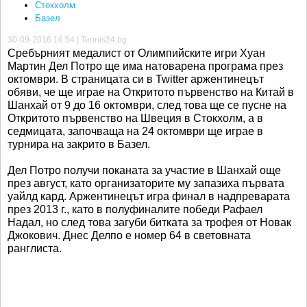
Стокхолм
Базел
30-09-2016 16:54 | Tennis24.bg
Сребърният медалист от Олимпийските игри Хуан
Мартин Дел Потро ще има натоварена програма през
октомври. В страницата си в Twitter аржентинецът
обяви, че ще играе на Откритото първенство на Китай в
Шанхай от 9 до 16 октомври, след това ще се пусне на
Откритото първенство на Швеция в Стокхолм, а в
седмицата, започваща на 24 октомври ще играе в
турнира на закрито в Базел.
Дел Потро получи поканата за участие в Шанхай още
през август, като организаторите му запазиха първата
уайлд кард. Аржентинецът игра финал в надпреварата
през 2013 г., като в полуфиналите победи Рафаел
Надал, но след това загуби битката за трофея от Новак
Джокович. Днес Делпо е номер 64 в световната
ранглиста.