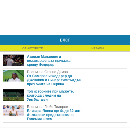
БЛОГ
ОТ АВТОРИТЕ
НАЗАЕМ
Адриан Манарино и
незавършената приказка
срещу Федерер
Блогът на Станко Димов
От Сампрас и Федерер до
Джокович и Синер: Уимбълдън
през очите на Серина
Топ историите при мъжете,
които да следим на
Уимбълдън
Блогът на Любо Тодоров
Елизара Янева ще бъде 32-ият
български представител в
Големия шлем