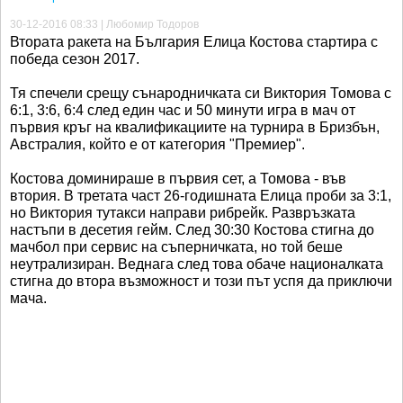
30-12-2016 08:33 | Любомир Тодоров
Втората ракета на България Елица Костова стартира с
победа сезон 2017.
Тя спечели срещу сънародничката си Виктория Томова с
6:1, 3:6, 6:4 след един час и 50 минути игра в мач от
първия кръг на квалификациите на турнира в Бризбън,
Австралия, който е от категория "Премиер".
Костова доминираше в първия сет, а Томова - във
втория. В третата част 26-годишната Елица проби за 3:1,
но Виктория тутакси направи рибрейк. Развръзката
настъпи в десетия гейм. След 30:30 Костова стигна до
мачбол при сервис на съперничката, но той беше
неутрализиран. Веднага след това обаче националката
стигна до втора възможност и този път успя да приключи
мача.