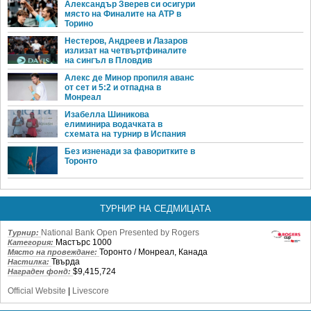
Александър Зверев си осигури
място на Финалите на ATP в
Торино
Нестеров, Андреев и Лазаров
излизат на четвъртфиналите
на сингъл в Пловдив
Алекс де Минор пропиля аванс
от сет и 5:2 и отпадна в
Монреал
Изабелла Шиникова
елиминира водачката в
схемата на турнир в Испания
Без изненади за фаворитките в
Торонто
ТУРНИР НА СЕДМИЦАТА
National Bank Open Presented by Rogers
Турнир:
Мастърс 1000
Категория:
Торонто / Монреал, Канада
Място на провеждане:
Твърда
Настилка:
$9,415,724
Награден фонд:
Official Website
|
Livescore