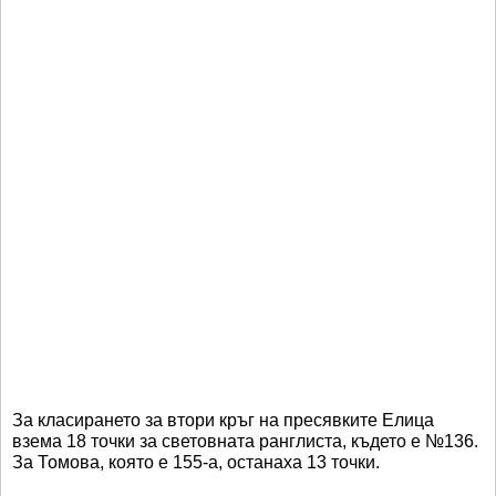
За класирането за втори кръг на пресявките Елица
взема 18 точки за световната ранглиста, където е №136.
За Томова, която е 155-а, останаха 13 точки.