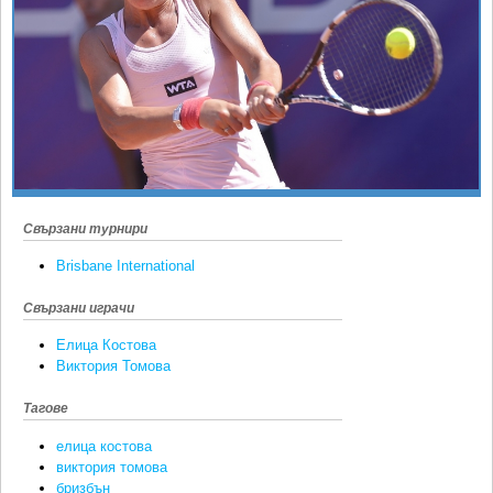
Ретро
SOFIA OPEN
Спорт&Фитнес
КЛУБОВЕ
Други
БЛОГ
Любители
ВИДЕО
ЖЪЛТО
РАКЕТНИ
Свързани турнири
Brisbane International
Свързани играчи
Елица Костова
Виктория Томова
Тагове
елица костова
виктория томова
бризбън