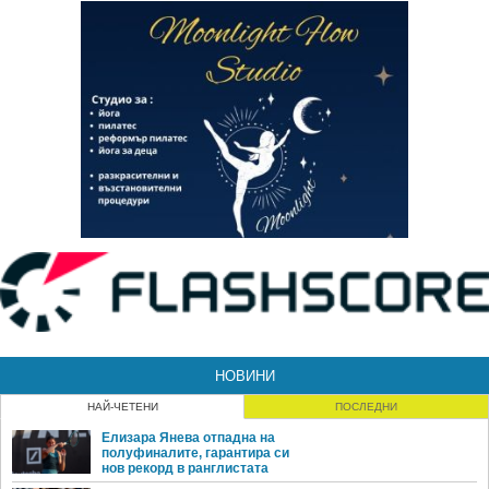
НОВИНИ
НАЙ-ЧЕТЕНИ
ПОСЛЕДНИ
Елизара Янева отпадна на
полуфиналите, гарантира си
нов рекорд в ранглистата