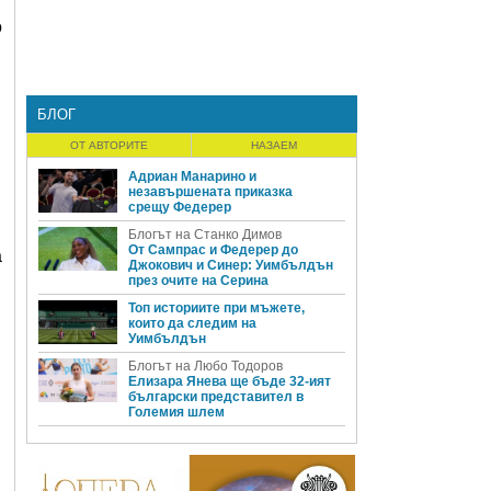
о
БЛОГ
ОТ АВТОРИТЕ
НАЗАЕМ
Адриан Манарино и
незавършената приказка
срещу Федерер
Блогът на Станко Димов
От Сампрас и Федерер до
а
Джокович и Синер: Уимбълдън
през очите на Серина
Топ историите при мъжете,
които да следим на
Уимбълдън
Блогът на Любо Тодоров
Елизара Янева ще бъде 32-ият
български представител в
Големия шлем