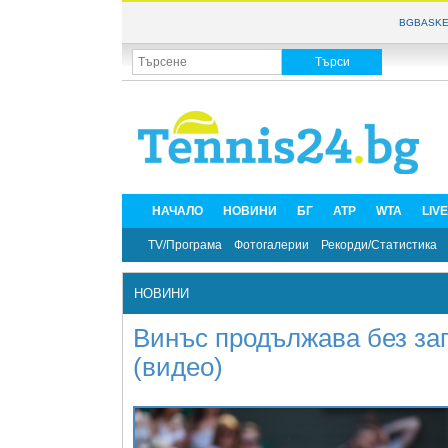
BGBASKE
НАЧАЛО
НОВИНИ
БГ
ATP
WTA
LIV
TV/Програма
Фотогалерии
Рекорди/Статистика
НОВИНИ
Винъс продължава без заг
(видео)