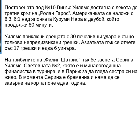
Поставената под №10 Винъс Уилямс достигна с лекота д
третия кръг на „Ролан Гарос”. Американката се наложи с
6:3, 6:1 над японката Куруми Нара в двубой, който
продължи 80 минути.
Уилямс приключи срещата с 30 печеливши удара и също
толкова непредизвикани грешки. Азиатката пък се отчете
със 17 грешки и едва 6 уинъра.
На трибуните на „Филип Шатрие” пък бе заснета Серина
Уилямс. Световната №2, която е и миналогодишна
финалистка в турнира, е в Париж за да гледа сестра си н
живо. В момента Серина е бременна и няма да се
завърне на корта поне една година.