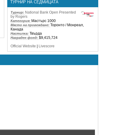
ТУРНИР НА СЕДМИЦАТА
National Bank Open Presented
Турнир:
by Rogers
Мастърс 1000
Категория:
Торонто / Монреал,
Място на провеждане:
Канада
Твърда
Настилка:
$9,415,724
Награден фонд:
Official Website
|
Livescore