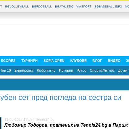
T
BGVOLLEYBALL
BGFOOTBALL
BGATHLETIC
VIASPORT
BGBASEBALL.INFO
NO
E SCORES
ТУРНИРИ
SOFIA OPEN
КЛУБОВЕ
БЛОГ
ВИДЕО
Ж
Топ 10
Екипировка
Любопитно
Истории
Ретро
Спорт&Фитнес
Други
убен сет пред погледа на сестра си
31-05-2017 13:53 | Tennis24.bg
Любомир Тодоров, пратеник на Tennis24.bg в Париж