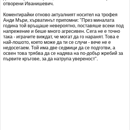
отворени Иванишевич.
Коментирайки отново актуалният носител на трофея
Анди Мъри, хърватинът припомни: "През миналата
година той връщаше невероятно, поставяше всеки под
напрежение и беше много агресивен. Сега не е точно
така - играчите виждат, че могат да го наранят. Това е
най-лошото, което може да ти се случи - вече не е
недосегаем. Той има две седмици да се подготви, а
освен това трябва да се надява на по-добър жребий за
първите кръгове, за да натрупа увереност".