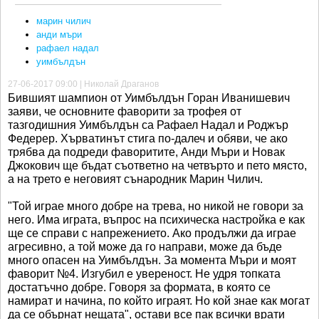
марин чилич
анди мъри
рафаел надал
уимбълдън
27-06-2017 09:00 | Николай Драганов
Бившият шампион от Уимбълдън Горан Иванишевич
заяви, че основните фаворити за трофея от
тазгодишния Уимбълдън са Рафаел Надал и Роджър
Федерер. Хърватинът стига по-далеч и обяви, че ако
трябва да подреди фаворитите, Анди Мъри и Новак
Джокович ще бъдат съответно на четвърто и пето място,
а на трето е неговият сънародник Марин Чилич.
"Той играе много добре на трева, но никой не говори за
него. Има играта, въпрос на психическа настройка е как
ще се справи с напрежението. Ако продължи да играе
агресивно, а той може да го направи, може да бъде
много опасен на Уимбълдън. За момента Мъри и моят
фаворит №4. Изгубил е увереност. Не удря топката
достатъчно добре. Говоря за формата, в която се
намират и начина, по който играят. Но кой знае как могат
да се обърнат нещата", остави все пак всички врати