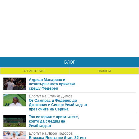
БЛОГ
ОТ АВТОРИТЕ
НАЗАЕМ
Адриан Манарино и
незавършената приказка
срещу Федерер
Блогът на Станко Димов
От Сампрас и Федерер до
Джокович и Синер: Уимбълдън
през очите на Серина
Топ историите при мъжете,
които да следим на
Уимбълдън
Блогът на Любо Тодоров
Елизара Янева ще бъде 32-ият