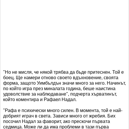
"Но не мисля, че някой трябва да бъде притеснен. Той е
боец. Ще намери отново своето вдъхновение, своята
форма, защото Уимбълдън значи много за него. Начинът,
по който игра през миналата година, беше наистина
удоволствие за наблюдаване", подчерта хърватинът,
който коментира и Рафаел Надал.
"Рафа е психически много силен. В момента, той е най-
добрият играч в света. Зависи много от жребия. Бих
посочил Надал за фаворит, ако прескочи първата
седмица. Може ли да има проблеми в тази първа