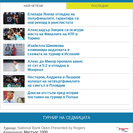
НАЙ-ЧЕТЕНИ
ПОСЛЕДНИ
Елизара Янева отпадна на
полуфиналите, гарантира си
нов рекорд в ранглистата
Александър Зверев си осигури
място на Финалите на ATP в
Торино
Изабелла Шиникова
елиминира водачката в
схемата на турнир в Испания
Алекс де Минор пропиля аванс
от сет и 5:2 и отпадна в
Монреал
Нестеров, Андреев и Лазаров
излизат на четвъртфиналите
на сингъл в Пловдив
Донски отстъпи пред втория
поставен на турнир в Полша
ТУРНИР НА СЕДМИЦАТА
National Bank Open Presented by Rogers
Турнир:
Мастърс 1000
Категория: