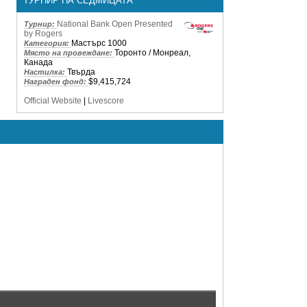
ТУРНИР НА СЕДМИЦАТА
National Bank Open Presented
Турнир:
by Rogers
Мастърс 1000
Категория:
Торонто / Монреал,
Място на провеждане:
Канада
Твърда
Настилка:
$9,415,724
Награден фонд:
Official Website
|
Livescore