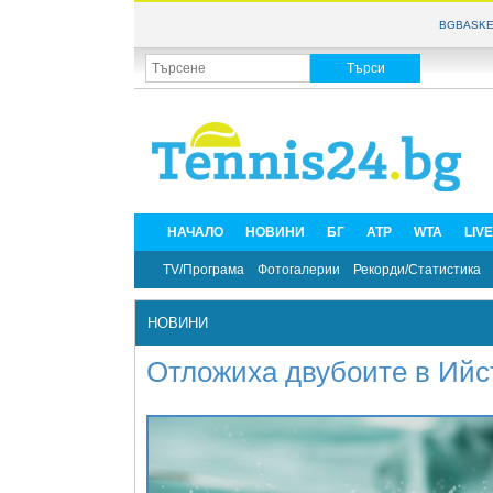
BGBASKE
НАЧАЛО
НОВИНИ
БГ
ATP
WTA
LIV
TV/Програма
Фотогалерии
Рекорди/Статистика
НОВИНИ
Отложиха двубоите в Ийс