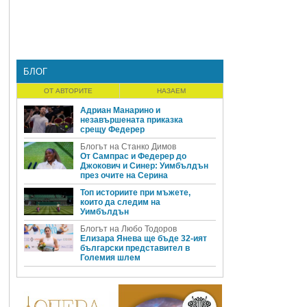
БЛОГ
ОТ АВТОРИТЕ
НАЗАЕМ
Адриан Манарино и
незавършената приказка
срещу Федерер
Блогът на Станко Димов
От Сампрас и Федерер до
Джокович и Синер: Уимбълдън
през очите на Серина
Топ историите при мъжете,
които да следим на
Уимбълдън
Блогът на Любо Тодоров
Елизара Янева ще бъде 32-ият
български представител в
Големия шлем