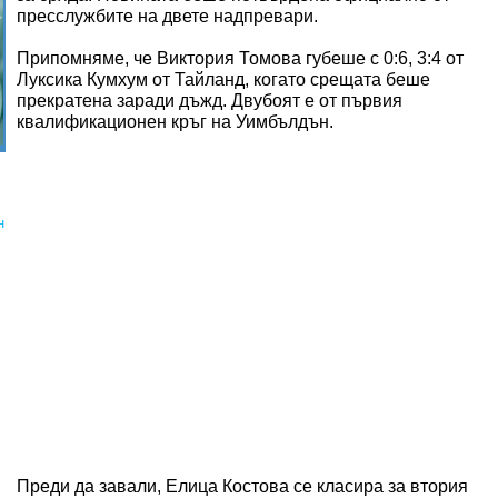
пресслужбите на двете надпревари.
Припомняме, че Виктория Томова губеше с 0:6, 3:4 от
Луксика Кумхум от Тайланд, когато срещата беше
прекратена заради дъжд. Двубоят е от първия
квалификационен кръг на Уимбълдън.
н
Преди да завали, Елица Костова се класира за втория