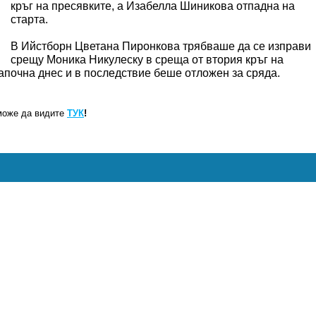
кръг на пресявките, а Изабелла Шиникова отпадна на
старта.
В Ийстборн Цветана Пиронкова трябваше да се изправи
срещу Моника Никулеску в среща от втория кръг на
започна днес и в последствие беше отложен за сряда.
може да видите
ТУК
!