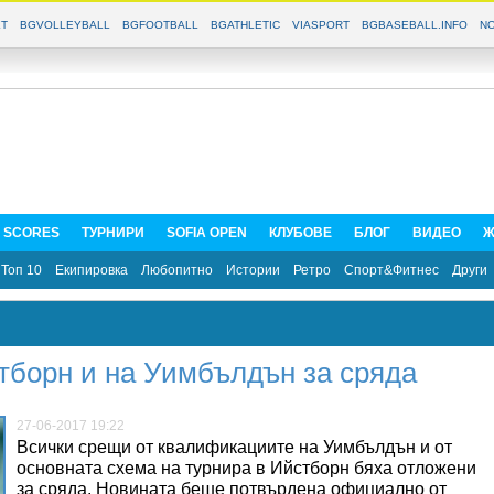
T
BGVOLLEYBALL
BGFOOTBALL
BGATHLETIC
VIASPORT
BGBASEBALL.INFO
NO
E SCORES
ТУРНИРИ
SOFIA OPEN
КЛУБОВЕ
БЛОГ
ВИДЕО
Ж
Топ 10
Екипировка
Любопитно
Истории
Ретро
Спорт&Фитнес
Други
тборн и на Уимбълдън за сряда
27-06-2017 19:22
Всички срещи от квалификациите на Уимбълдън и от
основната схема на турнира в Ийстборн бяха отложени
за сряда. Новината беше потвърдена официално от