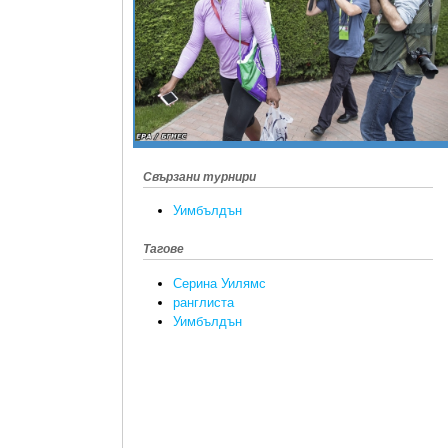
Свързани турнири
Уимбълдън
Тагове
Серина Уилямс
ранглиста
Уимбълдън