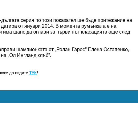
й-дългата серия по този показател ще бъде притежание на
 датира от януари 2014. В момента румънката е на
ри има шанс да оглави за първи път класацията още след
аправи шампионката от „Ролан Гарос” Елена Остапенко,
 на „Ол Ингланд клъб”.
може да видите
ТУК
!