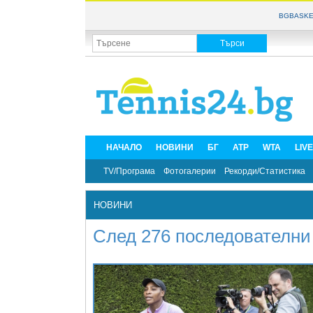
BGBASKE
НАЧАЛО
НОВИНИ
БГ
ATP
WTA
LIV
TV/Програма
Фотогалерии
Рекорди/Статистика
НОВИНИ
След 276 последователни