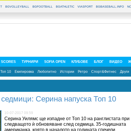
T
BGVOLLEYBALL
BGFOOTBALL
BGATHLETIC
VIASPORT
BGBASEBALL.INFO
NO
E SCORES
ТУРНИРИ
SOFIA OPEN
КЛУБОВЕ
БЛОГ
ВИДЕО
Ж
Топ 10
Екипировка
Любопитно
Истории
Ретро
Спорт&Фитнес
Други
 седмици: Серина напуска Топ 10
10-07-2017 09:59
Серина Уилямс ще изпадне от Топ 10 на ранглистата при
следващото ѝ обновяване след седмица. 35-годишната
американка, която в началото на годината спечели