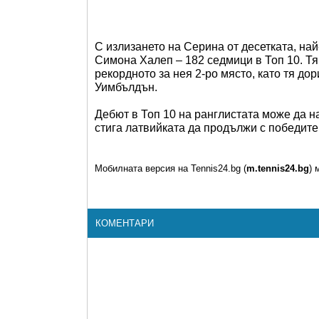
С излизането на Серина от десетката, на
Симона Халеп – 182 седмици в Топ 10. Тя
рекордното за нея 2-ро място, като тя до
Уимбълдън.
Дебют в Топ 10 на ранглистата може да н
стига латвийката да продължи с победите
Мобилната версия на Tennis24.bg (
m.tennis24.bg
) 
КОМЕНТАРИ