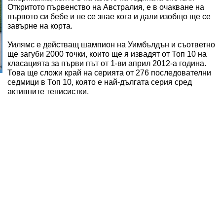
Откритото първенство на Австралия, е в очакване на
първото си бебе и не се знае кога и дали изобщо ще се
завърне на корта.
Уилямс е действащ шампион на Уимбълдън и съответно
ще загуби 2000 точки, които ще я извадят от Топ 10 на
класацията за първи път от 1-ви април 2012-а година.
Това ще сложи край на серията от 276 последователни
седмици в Топ 10, която е най-дългата серия сред
активните тенисистки.