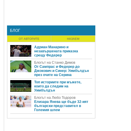
БЛОГ
ОТ АВТОРИТЕ
НАЗАЕМ
Адриан Манарино и
незавършената приказка
срещу Федерер
Блогът на Станко Димов
От Сампрас и Федерер до
Джокович и Синер: Уимбълдън
през очите на Серина
Топ историите при мъжете,
които да следим на
Уимбълдън
Блогът на Любо Тодоров
Елизара Янева ще бъде 32-ият
български представител в
Големия шлем