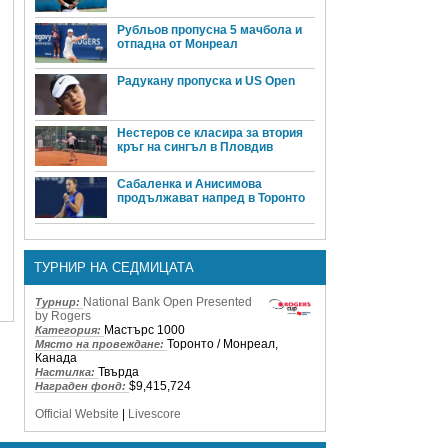
Рубльов пропусна 5 мачбола и
отпадна от Монреал
Радукану пропуска и US Open
Нестеров се класира за втория
кръг на сингъл в Пловдив
Сабаленка и Анисимова
продължават напред в Торонто
ТУРНИР НА СЕДМИЦАТА
National Bank Open Presented
Турнир:
by Rogers
Мастърс 1000
Категория:
Торонто / Монреал,
Място на провеждане:
Канада
Твърда
Настилка:
$9,415,724
Награден фонд:
Official Website
|
Livescore