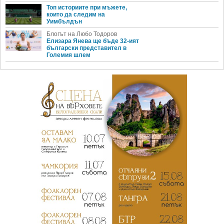
Топ историите при мъжете,
които да следим на
Уимбълдън
Блогът на Любо Тодоров
Елизара Янева ще бъде 32-ият
български представител в
Големия шлем