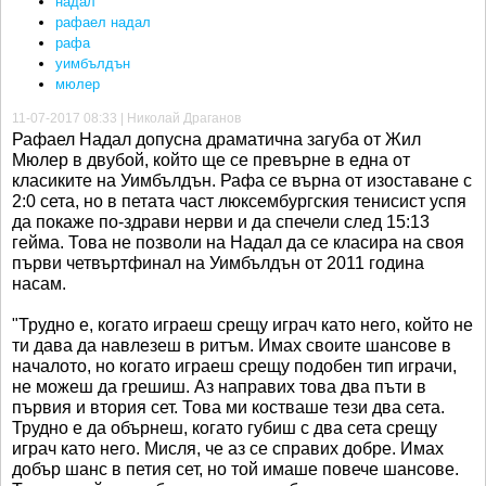
надал
рафаел надал
рафа
уимбълдън
мюлер
11-07-2017 08:33 | Николай Драганов
Рафаел Надал допусна драматична загуба от Жил
Мюлер в двубой, който ще се превърне в една от
класиките на Уимбълдън. Рафа се върна от изоставане с
2:0 сета, но в петата част люксембургския тенисист успя
да покаже по-здрави нерви и да спечели след 15:13
гейма. Това не позволи на Надал да се класира на своя
първи четвъртфинал на Уимбълдън от 2011 година
насам.
"Трудно е, когато играеш срещу играч като него, който не
ти дава да навлезеш в ритъм. Имах своите шансове в
началото, но когато играеш срещу подобен тип играчи,
не можеш да грешиш. Аз направих това два пъти в
първия и втория сет. Това ми костваше тези два сета.
Трудно е да обърнеш, когато губиш с два сета срещу
играч като него. Мисля, че аз се справих добре. Имах
добър шанс в петия сет, но той имаше повече шансове.