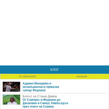
БЛОГ
ОТ АВТОРИТЕ
НАЗАЕМ
Адриан Манарино и
незавършената приказка
срещу Федерер
Блогът на Станко Димов
От Сампрас и Федерер до
Джокович и Синер: Уимбълдън
през очите на Серина