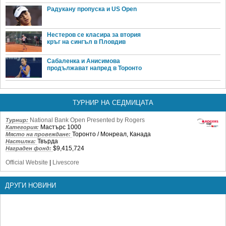
Радукану пропуска и US Open
Нестеров се класира за втория
кръг на сингъл в Пловдив
Сабаленка и Анисимова
продължават напред в Торонто
ТУРНИР НА СЕДМИЦАТА
National Bank Open Presented by Rogers
Турнир:
Мастърс 1000
Категория:
Торонто / Монреал, Канада
Място на провеждане:
Твърда
Настилка:
$9,415,724
Награден фонд:
Official Website
|
Livescore
ДРУГИ НОВИНИ