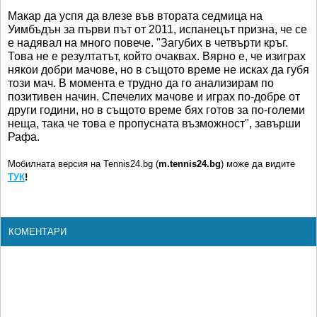
Макар да успя да влезе във втората седмица на
Уимбъдън за първи път от 2011, испанецът призна, че се
е надявал на много повече. "Загубих в четвърти кръг.
Това не е резултатът, който очаквах. Вярно е, че изиграх
някои добри мачове, но в същото време не исках да губя
този мач. В момента е трудно да го анализирам по
позитивен начин. Спечелих мачове и играх по-добре от
други години, но в същото време бях готов за по-големи
неща, така че това е пропусната възможност", завърши
Рафа.
Мобилната версия на Tennis24.bg (
m.tennis24.bg
) може да видите
ТУК
!
КОМЕНТАРИ