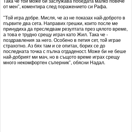
Така че той може би заслужава победата малко повече
от мен", коментира след поражението си Рафа.
"Той игра добре. Мисля, че аз не показах най-доброто в
първите два сета. Направих грешки, които после ме
принудиха да преследвам резултата през цялото време,
а това е трудно срещу играч като Жил. Така че -
поздравления за него. Особено в петия сет, той играе
страхотно. Аз бях там и се опитах, борих се до
последната точка с пълна отдаденост. Може би не беше
най-добрият ми мач, но в същото време играх срещу
много некомфортен съперник", обясни Надал.