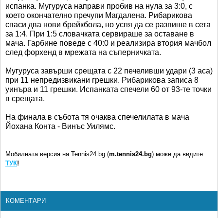
испанка. Мугуруса направи пробив на нула за 3:0, с
което окончателно пречупи Магдалена. Рибарикова
спаси два нови брейкбола, но успя да се разпише в сета
за 1:4. При 1:5 словачката сервираше за оставане в
мача. Гарбине поведе с 40:0 и реализира втория мачбол
след форхенд в мрежата на съперничката.
Мугуруса завърши срещата с 22 печеливши удари (3 аса)
при 11 непредизвикани грешки. Рибарикова записа 8
уинъра и 11 грешки. Испанката спечели 60 от 93-те точки
в срещата.
На финала в събота тя очаква спечелилата в мача
Йохана Конта - Винъс Уилямс.
Мобилната версия на Tennis24.bg (
m.tennis24.bg
) може да видите
ТУК
!
КОМЕНТАРИ