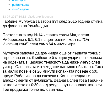
мугуруса
рибарикова
уимбълдън
13-07-2017 16:12 | Любомир Тодоров
Гарбине Мугуруса за втори път след 2015 година стигна
до финала на Уимбълдън.
Поставената под №14 испанка срази Магдалена
Рибарикова с 6:1, 6:1 на централния корт на "Ол
Инглънд клъб" след само 64 минути игра.
Мугуруса започна да доминира още от първата точка с
агресивна игра. Дълбоките й мощни удари позволяваха
на родената в Каракас тенисистка да ниже уинър след
уинър. Словачката изглеждаше напълно объркана. Така
за малко повече от 20 минути испанката поведе с 5:0,
преди Рибарикова да спечели гейм, посрещнат с
аплодисменти от публиката. Веднага след това Гарбине
затвори сета от 0:30 след ретур в аут на опонентката си.
Той продължи точно половин час.