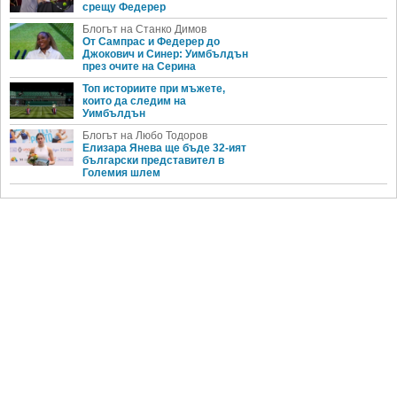
срещу Федерер
Блогът на Станко Димов
От Сампрас и Федерер до
Джокович и Синер: Уимбълдън
през очите на Серина
Топ историите при мъжете,
които да следим на
Уимбълдън
Блогът на Любо Тодоров
Елизара Янева ще бъде 32-ият
български представител в
Големия шлем