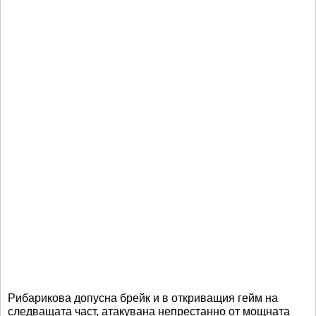
Рибарикова допусна брейк и в откриващия гейм на
следващата част, атакувана непрестанно от мощната