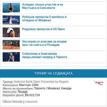
Алкарас отказа участие и на
Мастърса в Синсинати
Рубльов пропусна 5 мачбола и
отпадна от Монреал
Радукану пропуска и US Open
Нестеров се класира за втория
кръг на сингъл в Пловдив
Сабаленка и Анисимова
продължават напред в Торонто
ТУРНИР НА СЕДМИЦАТА
National Bank Open Presented by Rogers
Турнир:
Мастърс 1000
Категория:
Торонто / Монреал, Канада
Място на провеждане:
Твърда
Настилка:
$9,415,724
Награден фонд:
Official Website
|
Livescore