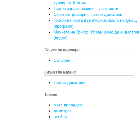
турнир от Шлема
Григор запази позиция - ранглисти
Скритият фаворит: Григор Димитров
Григор на корта във вторник около полунощ
(програма)
Майката на Григор: Искам само да е щастли
(видео)
Свързани турнири
US Open
Свързани играчи
Григор Димитров
Тагове
матс виландер
димитров
ню йорк