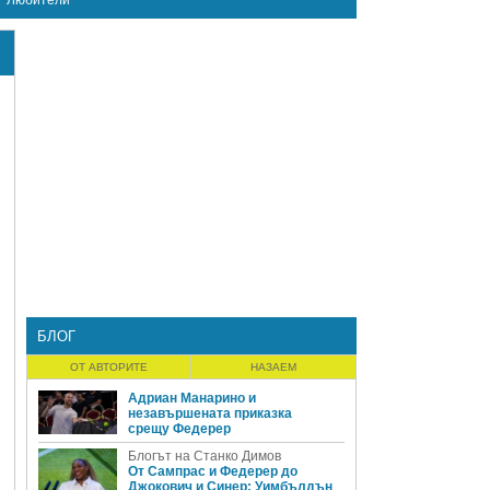
Любители
БЛОГ
ОТ АВТОРИТЕ
НАЗАЕМ
Адриан Манарино и
незавършената приказка
срещу Федерер
Блогът на Станко Димов
От Сампрас и Федерер до
Джокович и Синер: Уимбълдън