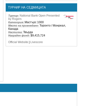
ТУРНИР НА СЕДМИЦАТА
National Bank Open Presented
Турнир:
by Rogers
Мастърс 1000
Категория:
Торонто / Монреал,
Място на провеждане:
Канада
Твърда
Настилка:
$9,415,724
Награден фонд:
Official Website
|
Livescore