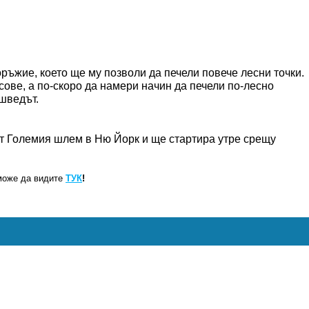
ръжие, което ще му позволи да печели повече лесни точки.
ове, а по-скоро да намери начин да печели по-лесно
 шведът.
от Големия шлем в Ню Йорк и ще стартира утре срещу
може да видите
ТУК
!