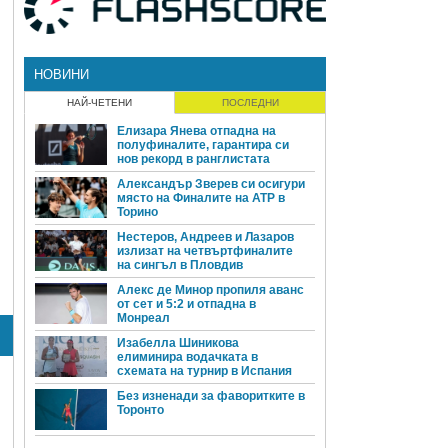
НОВИНИ
НАЙ-ЧЕТЕНИ
ПОСЛЕДНИ
Елизара Янева отпадна на
полуфиналите, гарантира си
нов рекорд в ранглистата
Александър Зверев си осигури
място на Финалите на ATP в
Торино
Нестеров, Андреев и Лазаров
излизат на четвъртфиналите
на сингъл в Пловдив
Алекс де Минор пропиля аванс
от сет и 5:2 и отпадна в
Монреал
Изабелла Шиникова
елиминира водачката в
схемата на турнир в Испания
Без изненади за фаворитките в
Торонто