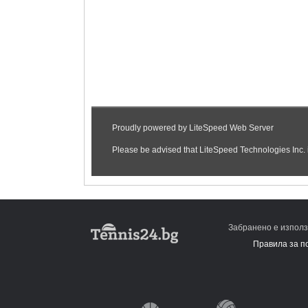
Забранено е използ
Правила за п