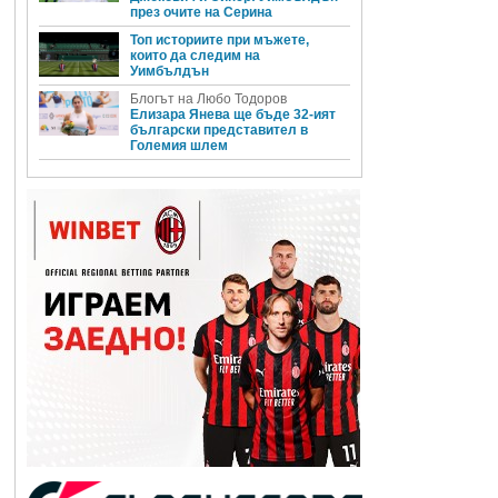
през очите на Серина
Топ историите при мъжете,
които да следим на
Уимбълдън
Блогът на Любо Тодоров
Елизара Янева ще бъде 32-ият
български представител в
Големия шлем