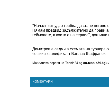
"Началният удар трябва да стане негово о
Нямам предвид задължително да прави ас
геймовете, в които е на сервис", допълни
Димитров е седми в схемата на турнира 
чешкия квалификант Вацлав Шафранек.
Мобилната версия на Tennis24.bg (
m.tennis24.bg
) 
КОМЕНТАРИ