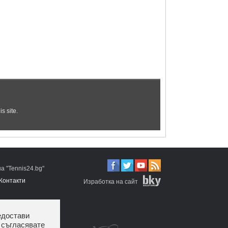
 "Tennis24.bg"
Контакти
Изработка на сайт
едостави
 съгласявате