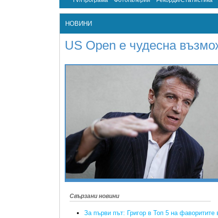
TV/Програма
Фотогалерии
Рекорди/Статистика
НОВИНИ
US Open е чудесна възмо
Свързани новини
За първи път: Григор в Топ 5 на фаворитите 