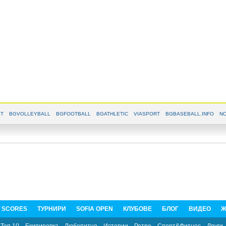
T
BGVOLLEYBALL
BGFOOTBALL
BGATHLETIC
VIASPORT
BGBASEBALL.INFO
NO
E SCORES
ТУРНИРИ
SOFIA OPEN
КЛУБОВЕ
БЛОГ
ВИДЕО
Ж