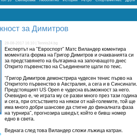
Топ 10
Екипировка
Любопитно
Истории
Ретро
Спорт&Фитнес
Други
жност за Димитров
28-08-2017 16:10 | Tennis24.bg
Експертът на "Евроспорт" Матс Виландер коментира
моментата форма на Григор Димитров и очакванията си
за представянето на българина на започващото днес
Открито първенство на Съединените щати по теис.
"Григор Димитров демонстрира чудесен тенис първо на
Откритото първенство в Австралия, а сега и в Синсинати.
Предстоящият US Open е чудесна възможност за него.
Очевидно е, че играта му се разви много през тази година
и сега, при отсъствието на някои от най-големите, той ще
има много добри шансове да стигне до финалната фаза
на турнира", прогнозира шведът, който е бивш номер
едно в света.
Веднага след това Виландер сложи лъжица катран.
в