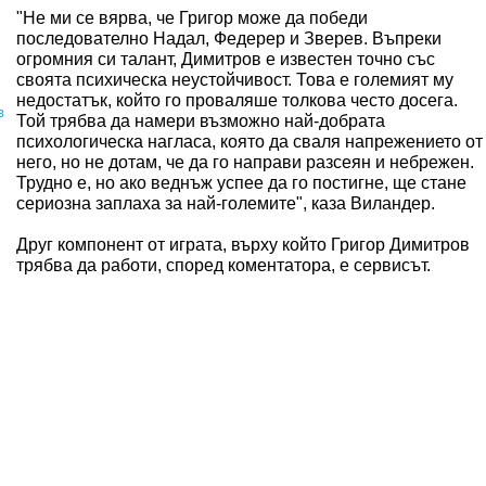
"Не ми се вярва, че Григор може да победи
последователно Надал, Федерер и Зверев. Въпреки
огромния си талант, Димитров е известен точно със
своята психическа неустойчивост. Това е големият му
недостатък, който го проваляше толкова често досега.
в
Той трябва да намери възможно най-добрата
психологическа нагласа, която да сваля напрежението от
него, но не дотам, че да го направи разсеян и небрежен.
Трудно е, но ако веднъж успее да го постигне, ще стане
сериозна заплаха за най-големите", каза Виландер.
Друг компонент от играта, върху който Григор Димитров
трябва да работи, според коментатора, е сервисът.