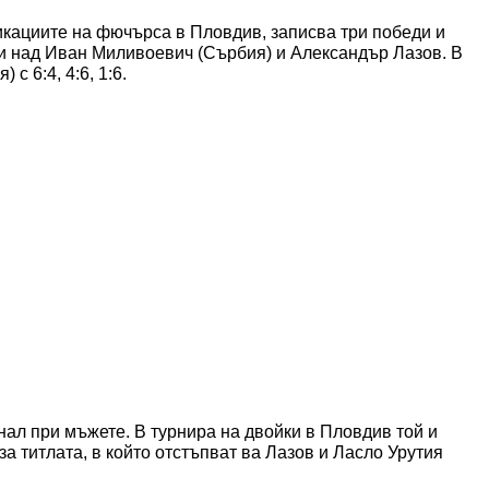
икациите на фючърса в Пловдив, записва три победи и
хи над Иван Миливоевич (Сърбия) и Александър Лазов. В
с 6:4, 4:6, 1:6.
ал при мъжете. В турнира на двойки в Пловдив той и
а титлата, в който отстъпват ва Лазов и Ласло Урутия