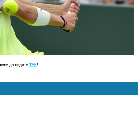
може да видите
ТУК
!