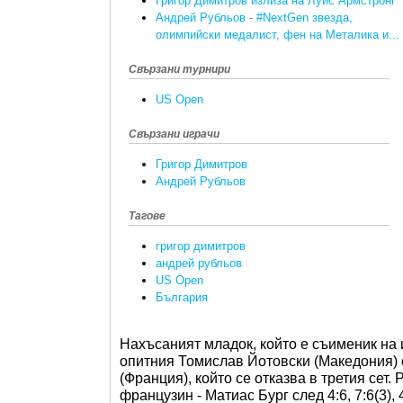
Григор Димитров излиза на Луис Армстронг
Андрей Рубльов - #NextGen звезда,
олимпийски медалист, фен на Металика и...
Свързани турнири
US Open
Свързани играчи
Григор Димитров
Андрей Рубльов
Тагове
григор димитров
андрей рубльов
US Open
България
Нахъсаният младок, който е съименик на 
опитния Томислав Йотовски (Македония) с 
(Франция), който се отказва в третия сет.
французин - Матиас Бург след 4:6, 7:6(3), 4