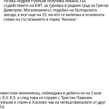
тогава Андрей Рубльов получава покана, със
съдействието на БФТ, за турнира в родния град на Григор
Димитров. Московчанинът, подобно на българската
звезда, е все още на 15, когато се включва в основната
схема на състезанието в парка "Кенана".
известния иконописец, побеждава в дебюта си на 3 юли
6:3, 6:3, а след това се справя с Тристан Ламазен
 Рубльов е спрян в Хасково чак на четвъртфиналите от друг
:6.