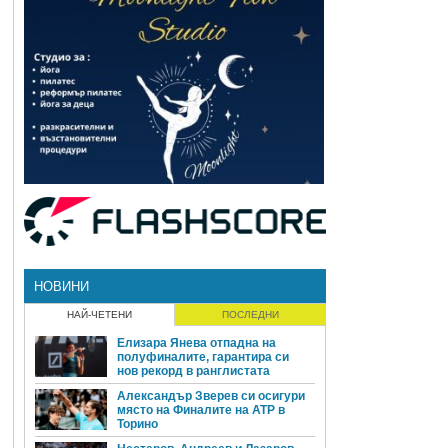
НОВИНИ
НАЙ-ЧЕТЕНИ
ПОСЛЕДНИ
Елизара Янева отпадна на
полуфиналите, гарантира си
нов рекорд в ранглистата
Александър Зверев си осигури
място на Финалите на ATP в
Торино