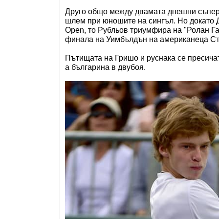
Друго общо между двамата днешни съперн
шлем при юношите на сингъл. Но докато 
Open, то Рубльов триумфира на "Ролан Га
финала на Уимбълдън на американеца Ст
Пътищата на Гришо и руснака се пресичат
а българина в двубоя.