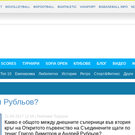
T
BGVOLLEYBALL
BGFOOTBALL
BGATHLETIC
VIASPORT
BGBASEBALL.INFO
NO
E SCORES
ТУРНИРИ
SOFIA OPEN
КЛУБОВЕ
БЛОГ
ВИДЕО
Ж
Топ 10
Екипировка
Любопитно
Истории
Ретро
Спорт&Фитнес
Други
и Рубльов?
31-08-2017 12:38 | Любомир Тодоров
Какво е общото между днешните съперници във втория
кръг на Откритото първенство на Съединените щати по
тенис Григор Димитров и Андрей Рубльов?