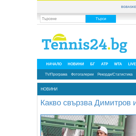
BGBASKE
НАЧАЛО
НОВИНИ
БГ
ATP
WTA
LIV
TV/Програма
Фотогалерии
Рекорди/Статистика
НОВИНИ
Какво свързва Димитров 