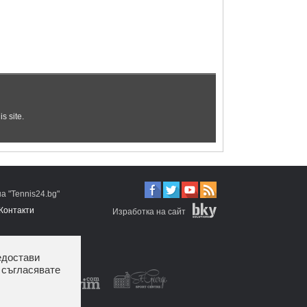
 "Tennis24.bg"
Контакти
Изработка на сайт
едостави
 съгласявате