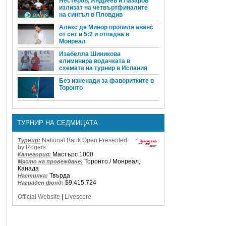
Нестеров, Андреев и Лазаров
излизат на четвъртфиналите
на сингъл в Пловдив
Алекс де Минор пропиля аванс
от сет и 5:2 и отпадна в
Монреал
Изабелла Шиникова
елиминира водачката в
схемата на турнир в Испания
Без изненади за фаворитките в
Торонто
ТУРНИР НА СЕДМИЦАТА
National Bank Open Presented
Турнир:
by Rogers
Мастърс 1000
Категория:
Торонто / Монреал,
Място на провеждане:
Канада
Твърда
Настилка:
$9,415,724
Награден фонд:
Official Website
|
Livescore