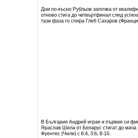
Дни по-късно Рубльов започва от квалиф
отново стига до четвъртфинал след успе
тази фаза го спира Глеб Сахаров (Франция) 
В България Андрей играе и първия си фин
Яраслав Шила от Беларус стигат до мача з
Фуентес (Чили) с 6:4, 3:6, 8-10.