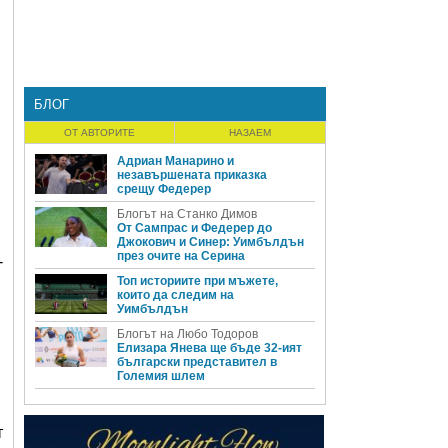
БЛОГ
ОТ АВТОРИТЕ
НАЗАЕМ
Адриан Манарино и
незавършената приказка
срещу Федерер
Блогът на Станко Димов
От Сампрас и Федерер до
Джокович и Синер: Уимбълдън
през очите на Серина
-
Топ историите при мъжете,
които да следим на
Уимбълдън
Блогът на Любо Тодоров
Елизара Янева ще бъде 32-ият
български представител в
Големия шлем
т