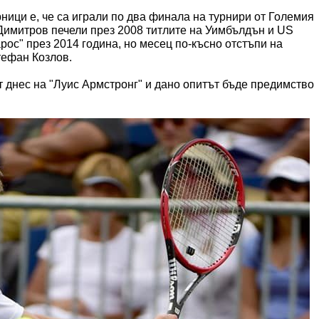
ици е, че са играли по два финала на турнири от Големия
Димитров печели през 2008 титлите на Уимбълдън и US
рос" през 2014 година, но месец по-късно отстъпи на
ефан Козлов.
 днес на "Луис Армстронг" и дано опитът бъде предимство