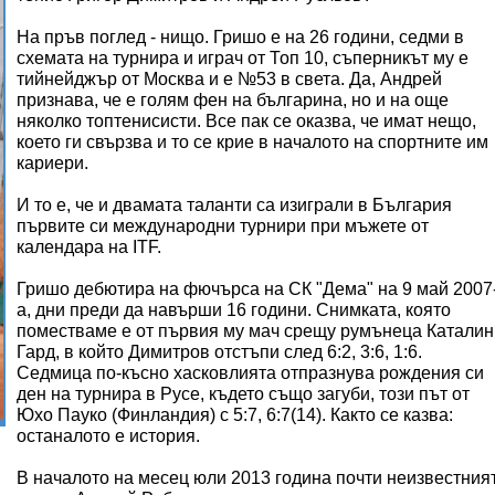
На пръв поглед - нищо. Гришо е на 26 години, седми в
схемата на турнира и играч от Топ 10, съперникът му е
тийнейджър от Москва и е №53 в света. Да, Андрей
признава, че е голям фен на българина, но и на още
няколко топтенисисти. Все пак се оказва, че имат нещо,
което ги свързва и то се крие в началото на спортните им
кариери.
И то е, че и двамата таланти са изиграли в България
първите си международни турнири при мъжете от
календара на ITF.
Гришо дебютира на фючърса на СК "Дема" на 9 май 2007
а, дни преди да навърши 16 години. Снимката, която
поместваме е от първия му мач срещу румънеца Каталин
Гард, в който Димитров отстъпи след 6:2, 3:6, 1:6.
Седмица по-късно хасковлията отпразнува рождения си
ден на турнира в Русе, където също загуби, този път от
Юхо Пауко (Финландия) с 5:7, 6:7(14). Както се казва:
останалото е история.
В началото на месец юли 2013 година почти неизвестния