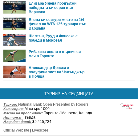
Елизара Янева продължи
победната си серия във
Варшава
Янева си осигури място на 1/4-
финал на WTA 125 турнира във
Варшава
Шелтън, Рууд и Фонсека с
победи в Монреал
Рибакина оцеля в първия си
мач в Торонто
Александър Донски е
полуфиналист на Чалънджър
в Полша
ТУРНИР НА СЕДМИЦАТА
National Bank Open Presented by Rogers
Турнир:
Мастърс 1000
Категория:
Торонто / Монреал, Канада
Място на провеждане:
Твърда
Настилка:
$9,415,724
Награден фонд:
Official Website
|
Livescore