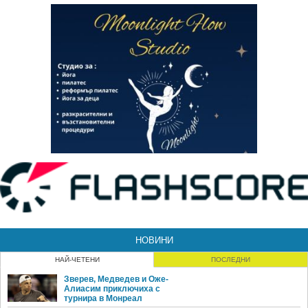
НОВИНИ
НАЙ-ЧЕТЕНИ
ПОСЛЕДНИ
Зверев, Медведев и Оже-
Алиасим приключиха с
турнира в Монреал