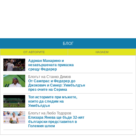
БЛОГ
ОТ АВТОРИТЕ
НАЗАЕМ
Адриан Манарино и
незавършената приказка
срещу Федерер
Блогът на Станко Димов
От Сампрас и Федерер до
Джокович и Синер: Уимбълдън
през очите на Серина
Топ историите при мъжете,
които да следим на
Уимбълдън
Блогът на Любо Тодоров
Елизара Янева ще бъде 32-ият
български представител в
Големия шлем