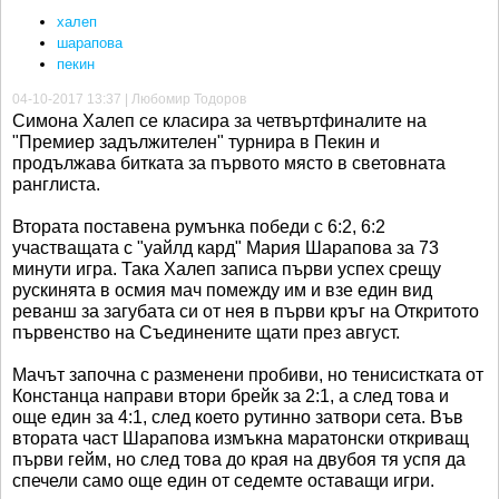
халеп
шарапова
пекин
04-10-2017 13:37 | Любомир Тодоров
Симона Халеп се класира за четвъртфиналите на
"Премиер задължителен" турнира в Пекин и
продължава битката за първото място в световната
ранглиста.
Втората поставена румънка победи с 6:2, 6:2
участващата с "уайлд кард" Мария Шарапова за 73
минути игра. Така Халеп записа първи успех срещу
рускинята в осмия мач помежду им и взе един вид
реванш за загубата си от нея в първи кръг на Откритото
първенство на Съединените щати през август.
Мачът започна с разменени пробиви, но тенисистката от
Констанца направи втори брейк за 2:1, а след това и
още един за 4:1, след което рутинно затвори сета. Във
втората част Шарапова измъкна маратонски откриващ
първи гейм, но след това до края на двубоя тя успя да
спечели само още един от седемте оставащи игри.