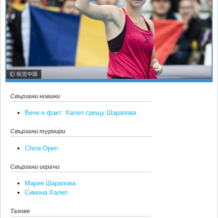
Ретро
SOFIA OPEN
Спорт&Фитнес
КЛУБОВЕ
Други
БЛОГ
Любители
ВИДЕО
ЖЪЛТО
РАКЕТНИ
Свързани новини
Вече е факт: Халеп срещу Шарапова
Свързани турнири
China Open
Свързани играчи
Мария Шарапова
Симона Халеп
Тагове