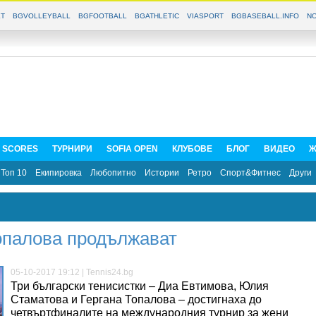
T
BGVOLLEYBALL
BGFOOTBALL
BGATHLETIC
VIASPORT
BGBASEBALL.INFO
NO
E SCORES
ТУРНИРИ
SOFIA OPEN
КЛУБОВЕ
БЛОГ
ВИДЕО
Ж
Топ 10
Екипировка
Любопитно
Истории
Ретро
Спорт&Фитнес
Други
опалова продължават
05-10-2017 19:12 | Tennis24.bg
Три български тенисистки – Диа Евтимова, Юлия
Стаматова и Гергана Топалова – достигнаха до
четвъртфиналите на международния турнир за жени