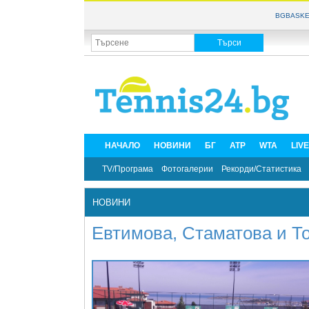
BGBASKE
НАЧАЛО
НОВИНИ
БГ
ATP
WTA
LIV
TV/Програма
Фотогалерии
Рекорди/Статистика
НОВИНИ
Евтимова, Стаматова и Т