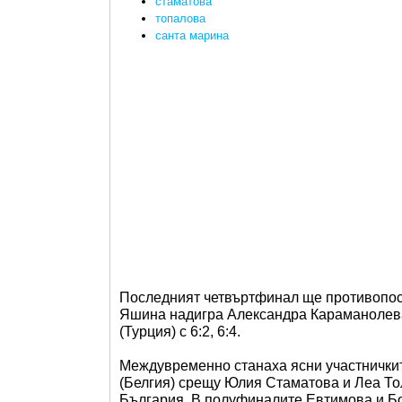
стаматова
топалова
санта марина
Последният четвъртфинал ще противопост
Яшина надигра Александра Караманолева 
(Турция) с 6:2, 6:4.
Междувременно станаха ясни участнички
(Белгия) срещу Юлия Стаматова и Леа Тол
България. В полуфиналите Евтимова и Бо