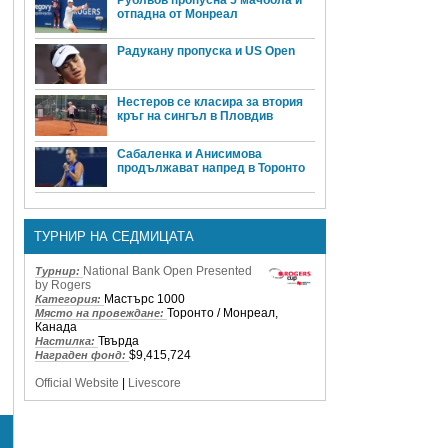
отпадна от Монреал
Радукану пропуска и US Open
Нестеров се класира за втория
кръг на сингъл в Пловдив
Сабаленка и Анисимова
продължават напред в Торонто
ТУРНИР НА СЕДМИЦАТА
National Bank Open Presented
Турнир:
by Rogers
Мастърс 1000
Категория:
Торонто / Монреал,
Място на провеждане:
Канада
Твърда
Настилка:
$9,415,724
Награден фонд:
Official Website
|
Livescore