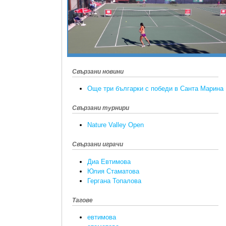
Свързани новини
Още три българки с победи в Санта Марина
Свързани турнири
Nature Valley Open
Свързани играчи
Диа Евтимова
Юлия Стаматова
Гергана Топалова
Тагове
евтимова