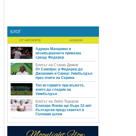
БЛОГ
ОТ АВТОРИТЕ
НАЗАЕМ
Адриан Манарино и
незавършената приказка
срещу Федерер
Блогът на Станко Димов
От Сампрас и Федерер до
Джокович и Синер: Уимбълдън
през очите на Серина
Топ историите при мъжете,
които да следим на
Уимбълдън
Блогът на Любо Тодоров
Елизара Янева ще бъде 32-ият
български представител в
Големия шлем