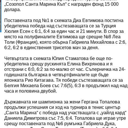
„Созопол Санта Марина Къп“ с награден фонд 15 000
долара.
Поставената под №1 в схемата Диа Евтимова постигна
убедителна победа над състезаващата се за Турция
Хюлия Есен с 6:1, 6:4 за един час и 21 минути. В спор за
място на полуфиналите Евтимова ще срещне №8 Леа
Толи (Франция), която обърна Габриела Михайлова с 2:6,
6:2, 6:2 в единствения трисетов мач за деня.
Четвъртата в схемата Юлия Стаматова бе още по-
убедителна срещу рускинята Елина Вихрянова и я
отстрани с 6:0, 6:2 за по-малко от час. Съперничка на 24-
годишната българка в четвъртфиналите ще бъде
японката Рио Китагава. Тя победи състезаващата се за
Белгия Михаела Боев със 7:6(5), 6:3 в продължил над над
часа и половина двубой.
Държавната ни шампионка за жени Гергана Топалова
продължи успешния си ход на турнира в тенис център
„Санта Марина“ с победа над участващата с „уайлд кард“
Даниела Димитрова със 7:5, 6:4. Топалова ще играе утре
срещу поставената под №6 румънка Габриела Дука,