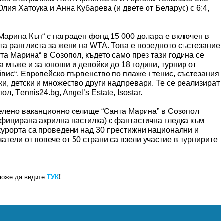
Юлия Хатоука и Анна Кубарева (и двете от Беларус) с 6:4,
арина Къп“ с награден фонд 15 000 долара е включен в
ата ранглиста за жени на WTA. Това е поредното състезание
та Марина“ в Созопол, където само през тази година се
 мъже и за юноши и девойки до 18 години, турнир от
вис“, Европейско първенство по плажен тенис, състезания
и, детски и множество други надпревари. Те се реализират
, Тennis24.bg, Angel’s Estate, Isostar.
зелено ваканционно селище “Санта Марина” в Созопол
тифицирана акрилна настилка) с фантастична гледка към
 курорта са проведени над 30 престижни национални и
тели от повече от 50 страни са взели участие в турнирите
може да видите
ТУК
!