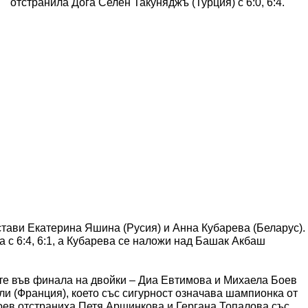
отстранила Дога Селен Такуняджъ (Турция) с 6:0, 6:4.
ави Екатерина Яшина (Русия) и Анна Кубарева (Беларус).
с 6:4, 6:1, а Кубарева се наложи над Башак Акбаш
те във финала на двойки – Диа Евтимова и Михаела Боев
и (Франция), което със сигурност означава шампионка от
ев отстраниха Петя Аршинкова и Гергана Топалова със