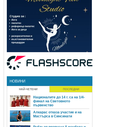
НОВИНИ
НАЙ-ЧЕТЕНИ
ПОСЛЕДНИ
Националите до 14 г. са на 1/4-
финал на Световното
първенство
Алкарас отказа участие и на
Мастърса в Синсинати
Рубльов пропусна 5 мачбола и