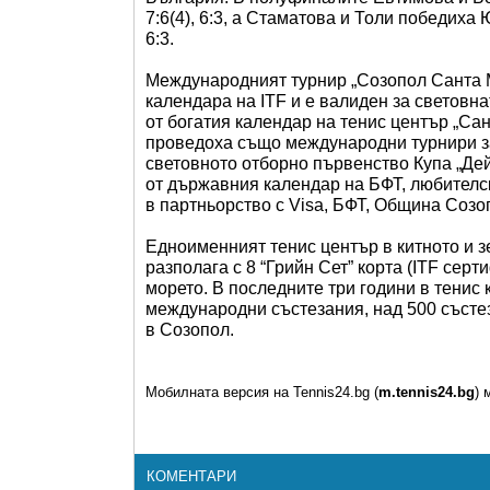
7:6(4), 6:3, а Стаматова и Толи победиха 
6:3.
Международният турнир „Созопол Санта М
календара на ITF и е валиден за световн
от богатия календар на тенис център „Сан
проведоха също международни турнири за
световното отборно първенство Купа „Дей
от държавния календар на БФТ, любителск
в партньорство с Visa, БФТ, Община Созопол
Едноименният тенис център в китното и 
разполага с 8 “Грийн Сет” корта (ITF сер
морето. В последните три години в тенис
международни състезания, над 500 състеза
в Созопол.
Мобилната версия на Tennis24.bg (
m.tennis24.bg
) 
КОМЕНТАРИ