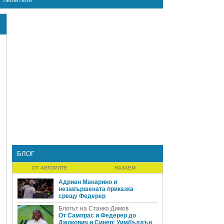
Любители
БЛОГ
ОТ АВТОРИТЕ
НАЗАЕМ
Адриан Манарино и
незавършената приказка
срещу Федерер
Блогът на Станко Димов
От Сампрас и Федерер до
Джокович и Синер: Уимбълдън