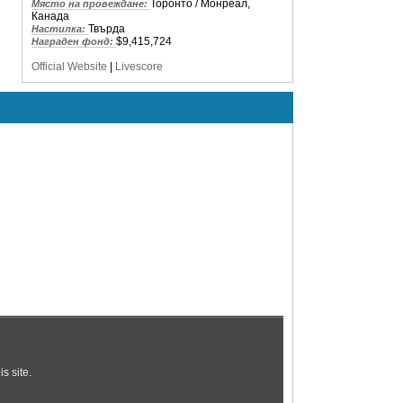
Торонто / Монреал,
Място на провеждане:
Канада
Твърда
Настилка:
$9,415,724
Награден фонд:
Official Website
|
Livescore