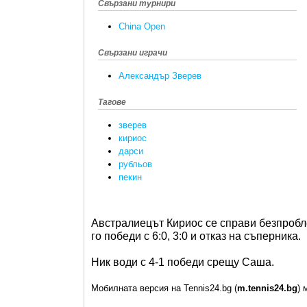
Свързани турнири
China Open
Свързани играчи
Александър Зверев
Тагове
зверев
кириос
дарси
рубльов
пекин
Австралиецът Кириос се справи безпробл
го победи с 6:0, 3:0 и отказ на съперника.
Ник води с 4-1 победи срещу Саша.
Мобилната версия на Tennis24.bg (
m.tennis24.bg
) 