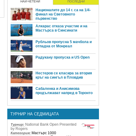
НАЙ-ЧЕТЕНИ
ПОСЛЕДНИ
Националите до 14 г. са на 1/4-
финал на Световното
първенство
Алкарас отказа участие и на
Мастърса в Синсинати
Рубльов пропусна 5 мачбола и
отпадна от Монреал
Радукану пропуска и US Open
Нестеров се класира за втория
кръг на сингъл в Пловдив
Сабаленка и Анисимова
продължават напред в Торонто
ТУРНИР НА СЕДМИЦАТА
National Bank Open Presented
Турнир:
by Rogers
Мастърс 1000
Категория: