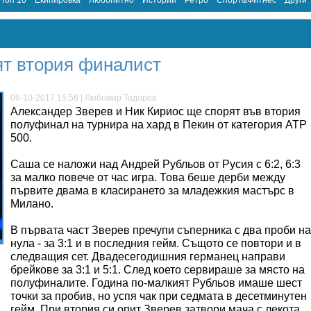
Топ 10
Екипировка
Любопитно
Истории
Ретро
Спорт&Фитнес
Други
ят втория финалист
06-10-2017 15:56 | Любомир Тодоров
Александер Зверев и Ник Кириос ще спорят във втория
полуфинал на турнира на хард в Пекин от категория АТР
500.
Саша се наложи над Андрей Рубльов от Русия с 6:2, 6:3
за малко повече от час игра. Това беше дерби между
първите двама в класирането за младежкия мастърс в
Милано.
В първата част Зверев пречупи съперника с два проби на
нула - за 3:1 и в последния гейм. Същото се повтори и в
следващия сет. Двадесегодишния германец направи
брейкове за 3:1 и 5:1. След което сервираше за място на
полуфиналите. Година по-малкият Рубльов имаше шест
точки за пробив, но успя чак при седмата в десетминутен
гейм. При втория си опит Зверев затвори мача с лекота.