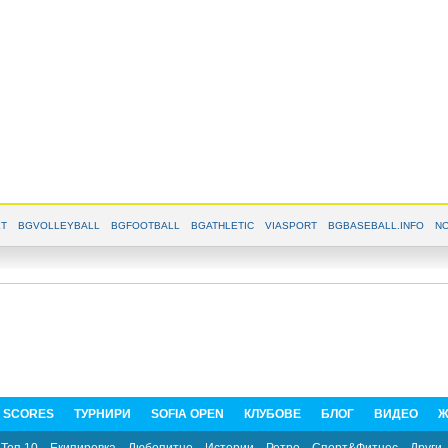
T
BGVOLLEYBALL
BGFOOTBALL
BGATHLETIC
VIASPORT
BGBASEBALL.INFO
NO
E SCORES
ТУРНИРИ
SOFIA OPEN
КЛУБОВЕ
БЛОГ
ВИДЕО
Ж