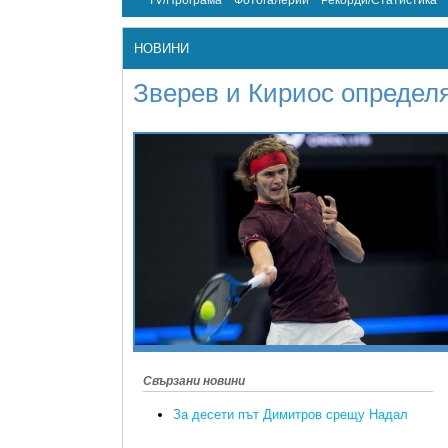
TV/Програма
Фотогалерии
Рекорди/Статистика
НОВИНИ
Зверев и Кириос определ
Свързани новини
За десети път Димитров срещу Надал