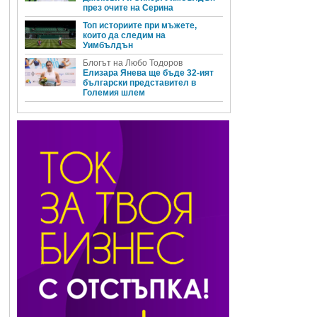
през очите на Серина
Топ историите при мъжете,
които да следим на
Уимбълдън
Блогът на Любо Тодоров
Елизара Янева ще бъде 32-ият
български представител в
Големия шлем