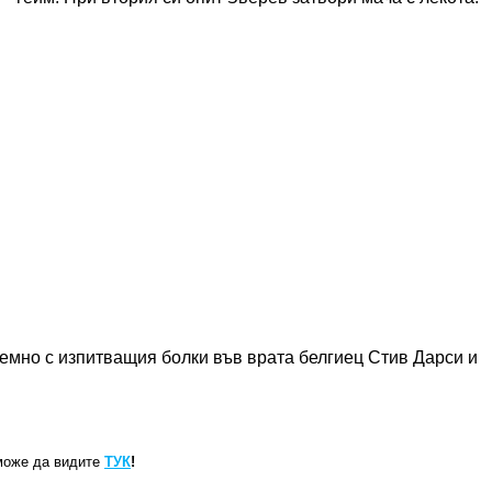
емно с изпитващия болки във врата белгиец Стив Дарси и
може да видите
ТУК
!