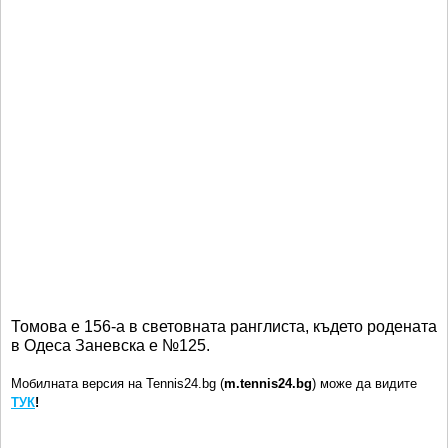
Томова е 156-а в световната ранглиста, където родената
в Одеса Заневска е №125.
Мобилната версия на Tennis24.bg (
m.tennis24.bg
) може да видите
ТУК
!