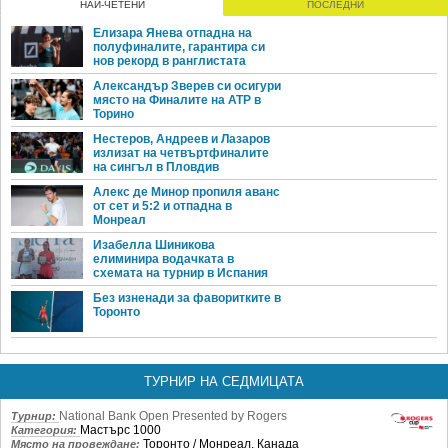
НАЙ-ЧЕТЕНИ
ПОСЛЕДНИ
Елизара Янева отпадна на
полуфиналите, гарантира си
нов рекорд в ранглистата
Александър Зверев си осигури
място на Финалите на ATP в
Торино
Нестеров, Андреев и Лазаров
излизат на четвъртфиналите
на сингъл в Пловдив
Алекс де Минор пропиля аванс
от сет и 5:2 и отпадна в
Монреал
Изабелла Шиникова
елиминира водачката в
схемата на турнир в Испания
Без изненади за фаворитките в
Торонто
ТУРНИР НА СЕДМИЦАТА
National Bank Open Presented by Rogers
Турнир:
Мастърс 1000
Категория:
Торонто / Монреал, Канада
Място на провеждане: