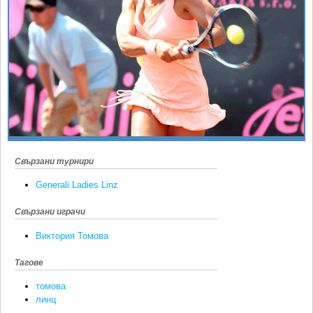
Ретро
SOFIA OPEN
Спорт&Фитнес
КЛУБОВЕ
Други
БЛОГ
Любители
ВИДЕО
ЖЪЛТО
РАКЕТНИ
Свързани турнири
Generali Ladies Linz
Свързани играчи
Виктория Томова
Тагове
томова
линц