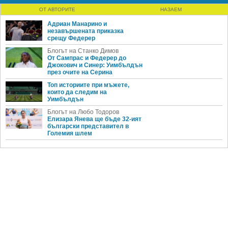
ОТ АВТОРИТЕ
НАЗАЕМ
Адриан Манарино и
незавършената приказка
срещу Федерер
Блогът на Станко Димов
От Сампрас и Федерер до
Джокович и Синер: Уимбълдън
през очите на Серина
Топ историите при мъжете,
които да следим на
Уимбълдън
Блогът на Любо Тодоров
Елизара Янева ще бъде 32-ият
български представител в
Големия шлем