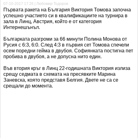
07-10-2017 17:26 | Любомир Тодоров
Първата ракета на България Виктория Томова започна
успешно участието си в квалификациите на турнира в
зала в Линц, Австрия, който е от категория
Интернешънъл.
Българката разгроми за 66 минути Полина Монова от
Русия с 6:3, 6:0. След 4:3 в първия сет Томова спечели
осем поредни гейма в двубоя. Софиянката постигна пет
пробива в двубоя, а не допусна нито един.
Във втория кръг в Линц 22-годишната Виктория излиза
срещу седмата в схемата на пресявките Марина
Заневска, която представя Белгия. Двете не са се
срещали до момента.