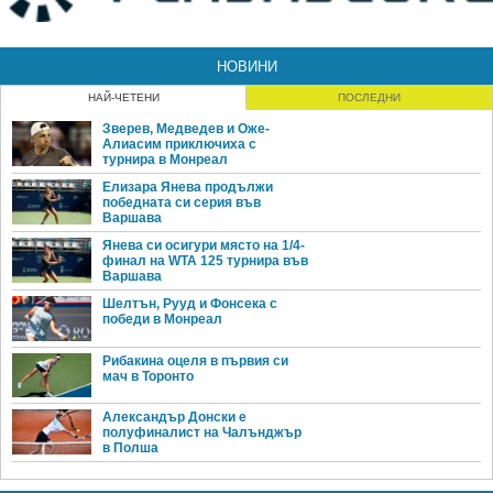
НОВИНИ
НАЙ-ЧЕТЕНИ
ПОСЛЕДНИ
Зверев, Медведев и Оже-
Алиасим приключиха с
турнира в Монреал
Елизара Янева продължи
победната си серия във
Варшава
Янева си осигури място на 1/4-
финал на WTA 125 турнира във
Варшава
Шелтън, Рууд и Фонсека с
победи в Монреал
Рибакина оцеля в първия си
мач в Торонто
Александър Донски е
полуфиналист на Чалънджър
в Полша