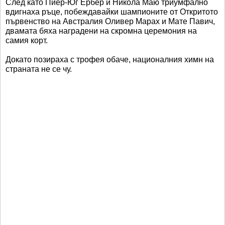
След като Пиер-Юг Ербер и Никола Маю триумфално
вдигнаха ръце, побеждавайки шампионите от Откритото
първенство на Австралия Оливер Марах и Мате Павич,
двамата бяха наградени на скромна церемония на
самия корт.
Докато позираха с трофея обаче, националния химн на
страната не се чу.