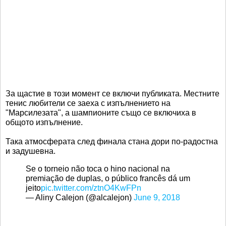
За щастие в този момент се включи публиката. Местните
тенис любители се заеха с изпълнението на
"Марсилезата", а шампионите също се включиха в
общото изпълнение.
Така атмосферата след финала стана дори по-радостна
и задушевна.
Se o torneio não toca o hino nacional na
premiação de duplas, o público francês dá um
jeito
pic.twitter.com/ztnO4KwFPn
— Aliny Calejon (@alcalejon)
June 9, 2018