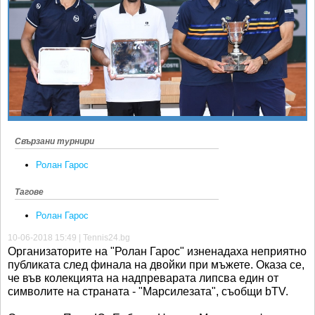
Ретро
SOFIA OPEN
Спорт&Фитнес
КЛУБОВЕ
Други
БЛОГ
Любители
ВИДЕО
ЖЪЛТО
РАКЕТНИ
Свързани турнири
Ролан Гарос
Тагове
Ролан Гарос
10-06-2018 15:49 | Tennis24.bg
Организаторите на "Ролан Гарос" изненадаха неприятно
публиката след финала на двойки при мъжете. Оказа се,
че във колекцията на надпреварата липсва един от
символите на страната - "Марсилезата", съобщи bTV.