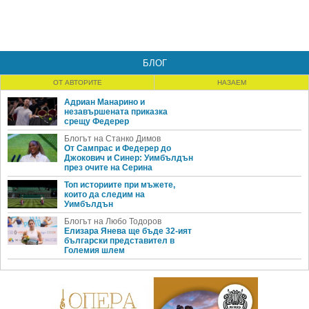
БЛОГ
ОТ АВТОРИТЕ
НАЗАЕМ
Адриан Манарино и
незавършената приказка
срещу Федерер
Блогът на Станко Димов
От Сампрас и Федерер до
Джокович и Синер: Уимбълдън
през очите на Серина
Топ историите при мъжете,
които да следим на
Уимбълдън
Блогът на Любо Тодоров
Елизара Янева ще бъде 32-ият
български представител в
Големия шлем