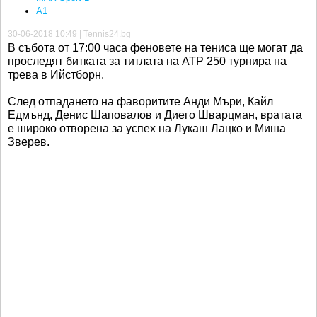
A1
30-06-2018 10:49 | Tennis24.bg
В събота от 17:00 часа феновете на тениса ще могат да
проследят битката за титлата на ATP 250 турнира на
трева в Ийстборн.
След отпадането на фаворитите Анди Мъри, Кайл
Едмънд, Денис Шаповалов и Диего Шварцман, вратата
е широко отворена за успех на Лукаш Лацко и Миша
Зверев.