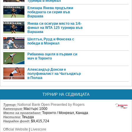
турнира в Монреал
Елизара Янева продължи
победната си серия във
Варшава
Янева си осигури място на 1/4-
финал на WTA 125 турнира във
Варшава
Шелтън, Рууд и Фонсека с
победи в Монреал
Рибакина оцеля в първия си
мач в Торонто
Александър Донски е
полуфиналист на Чалънджър
в Полша
ТУРНИР НА СЕДМИЦАТА
National Bank Open Presented by Rogers
Турнир:
Мастърс 1000
Категория:
Торонто / Монреал, Канада
Място на провеждане:
Твърда
Настилка:
$9,415,724
Награден фонд:
Official Website
|
Livescore