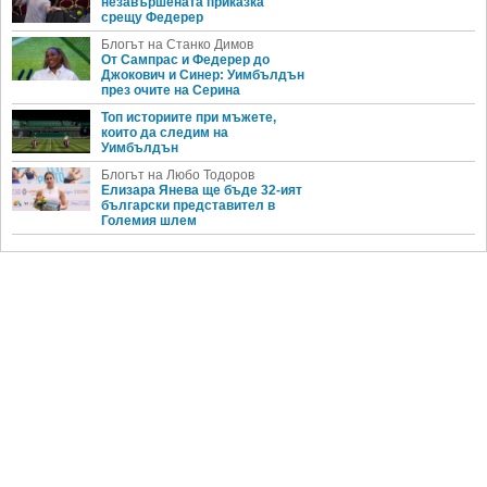
незавършената приказка
срещу Федерер
Блогът на Станко Димов
От Сампрас и Федерер до
Джокович и Синер: Уимбълдън
през очите на Серина
Топ историите при мъжете,
които да следим на
Уимбълдън
Блогът на Любо Тодоров
Елизара Янева ще бъде 32-ият
български представител в
Големия шлем