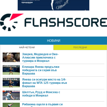
НОВИНИ
НАЙ-ЧЕТЕНИ
ПОСЛЕДНИ
Зверев, Медведев и Оже-
Алиасим приключиха с
турнира в Монреал
Елизара Янева продължи
победната си серия във
Варшава
Янева си осигури място на 1/4-
финал на WTA 125 турнира във
Варшава
Шелтън, Рууд и Фонсека с
победи в Монреал
Рибакина оцеля в първия си