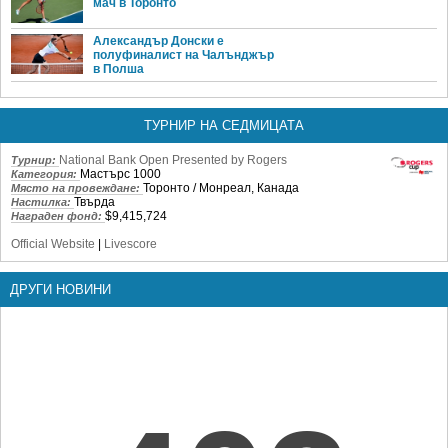
мач в Торонто
Александър Донски е
полуфиналист на Чалънджър
в Полша
ТУРНИР НА СЕДМИЦАТА
National Bank Open Presented by Rogers
Турнир:
Мастърс 1000
Категория:
Торонто / Монреал, Канада
Място на провеждане:
Твърда
Настилка:
$9,415,724
Награден фонд:
Official Website
|
Livescore
ДРУГИ НОВИНИ