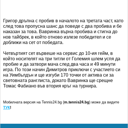
Григор дръпна с пробив в началото на третата част, като
след това пропусна шанс да поведе с два пробива и бе
наказан за това. Вавринка върна пробива и стигна до
нов тайбрек, в който отново излезе победител и се
доближи на сет от победата.
Четвъртият сет вървеше на сервис до 10-ия гейм, в
който носителят на три титли от Големия шлем успя да
пробие и да затвори мача след два часа и 49 минути
игра. По този начин Димитров приключи с участието си
на Уимбълдън и ще изгуби 170 точки от актива си за
световната ранглиста, докато Вавринка ще срещне
Томас Фабиано във втория кръг на турнира.
Мобилната версия на Tennis24.bg (
m.tennis24.bg
) може да видите
ТУК
!