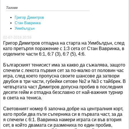
Тагове
Григор Димитров
Стан Вавринка
Уимбълдън
02-07-2018 20:59
Григор Димитров отпадна на старта на Уимбълдън, след
като претърпя поражение с 1:3 сета от Стан Вавринка, в
отделните части 6:1, 6:7 (3), 6:7 (5), 4:6.
Българският тенисист има за какво да съжалява, защото
спечели с лекота първия сет за по-малко от половин час
игра, след което пропусна своите шансове да затвори
двубоя в три части, губейки сетове №2 и №3 с тайбрек. В
четвъртата част Димитров допусна пробив в последния
десети гейм и отпадна безславно от най-важния турнир
в света на тениса.
Световният номер 6 започна добре на централния корт,
като проби два пъти съперника си в първата част, за да
я спечели с 6:1. Вавринка намери играта си във втория
сет, в който двамата си размениха по един пробив,