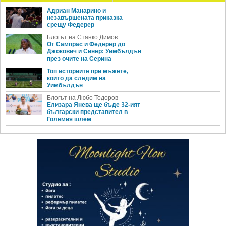
Адриан Манарино и
незавършената приказка
срещу Федерер
Блогът на Станко Димов
От Сампрас и Федерер до
Джокович и Синер: Уимбълдън
през очите на Серина
Топ историите при мъжете,
които да следим на
Уимбълдън
Блогът на Любо Тодоров
Елизара Янева ще бъде 32-ият
български представител в
Големия шлем