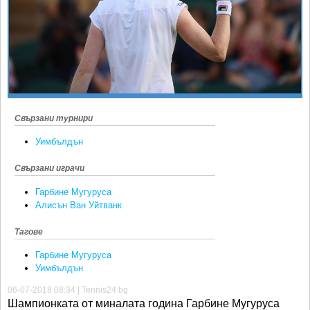
Ретро
SOFIA OPEN
Спорт&Фитнес
КЛУБОВЕ
Други
БЛОГ
Любители
ВИДЕО
ЖЪЛТО
Свързани турнири
РАКЕТНИ
Уимбълдън
Свързани играчи
Гарбине Мугуруса
Алисън Ван Уйтванк
Тагове
Гарбине Мугуруса
Уимбълдън
06-07-2018 08:34 | Tennis24.bg
Шампионката от миналата година Гарбине Мугуруса