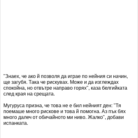
"Знаех, че ако й позволя да играе по нейния си начин,
ще загубя. Така че рискувах. Може и да изглеждах
спокойна, но отвътре направо горях", каза белгийката
след края на срещата.
Мугуруса призна, че това не е бил нейният ден: "Тя
поемаше много рискове и това й помогна. Аз пък бях
много далеч от обичайното ми ниво. Жалко", добави
испанката.