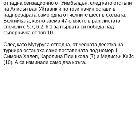
отпадна сензационно от Уимбълдън, след като отстъпи
на Алисън ван Уйтванк и по този начин остави в
надпреварата само една от челните шест в схемата.
Белгийката, която заема 47-о място в ранглистата,
спечели с 5:7, 6:2, 6:1 за първата си победа над
съперничка от топ 10.
След като Мугуруса отпадна, от челната десетка на
турнира останаха само поставената под номер 1
Симона Халеп, Каролина Плишкова (7) и Медисън Кийс
(10). А са изминали само два кръга.