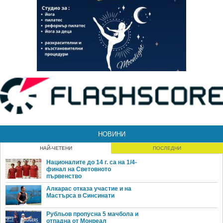
НОВИНИ
НАЙ-ЧЕТЕНИ
ПОСЛЕДНИ
Националите до 14 г. са на 1/4-
финал на Световното
първенство
Алкарас отказа участие и на
Мастърса в Синсинати
Рубльов пропусна 5 мачбола и
отпадна от Монреал