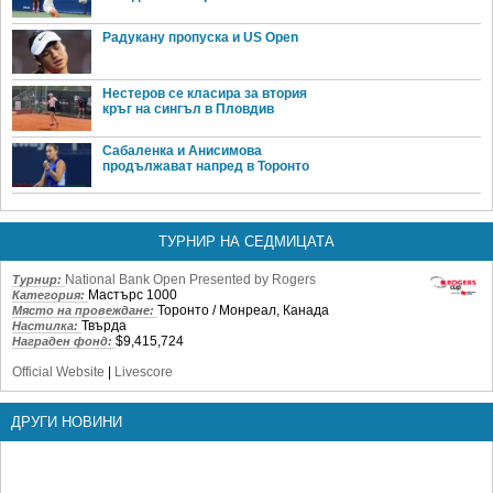
Радукану пропуска и US Open
Нестеров се класира за втория
кръг на сингъл в Пловдив
Сабаленка и Анисимова
продължават напред в Торонто
ТУРНИР НА СЕДМИЦАТА
National Bank Open Presented by Rogers
Турнир:
Мастърс 1000
Категория:
Торонто / Монреал, Канада
Място на провеждане:
Твърда
Настилка:
$9,415,724
Награден фонд:
Official Website
|
Livescore
ДРУГИ НОВИНИ