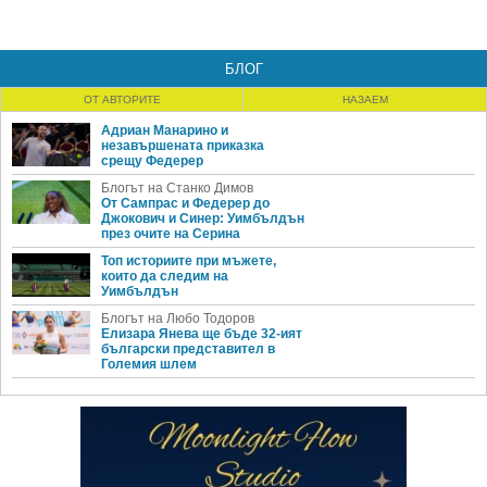
БЛОГ
ОТ АВТОРИТЕ
НАЗАЕМ
Адриан Манарино и
незавършената приказка
срещу Федерер
Блогът на Станко Димов
От Сампрас и Федерер до
Джокович и Синер: Уимбълдън
през очите на Серина
Топ историите при мъжете,
които да следим на
Уимбълдън
Блогът на Любо Тодоров
Елизара Янева ще бъде 32-ият
български представител в
Големия шлем