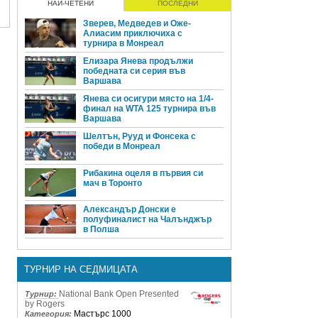
НАЙ-ЧЕТЕНИ
ПОСЛЕДНИ
Зверев, Медведев и Оже-
Алиасим приключиха с
турнира в Монреал
Елизара Янева продължи
победната си серия във
Варшава
Янева си осигури място на 1/4-
финал на WTA 125 турнира във
Варшава
Шелтън, Рууд и Фонсека с
победи в Монреал
Рибакина оцеля в първия си
мач в Торонто
Александър Донски е
полуфиналист на Чалънджър
в Полша
ТУРНИР НА СЕДМИЦАТА
National Bank Open Presented
Турнир:
by Rogers
Мастърс 1000
Категория: