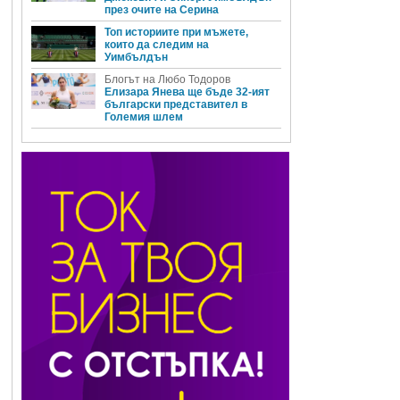
през очите на Серина
Топ историите при мъжете,
които да следим на
Уимбълдън
Блогът на Любо Тодоров
Елизара Янева ще бъде 32-ият
български представител в
Големия шлем