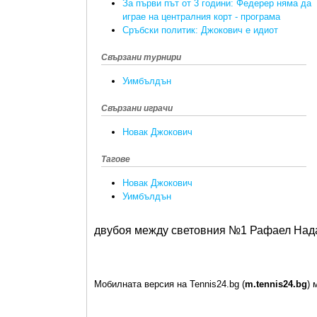
За първи път от 3 години: Федерер няма да
играе на централния корт - програма
Сръбски политик: Джокович е идиот
Свързани турнири
Уимбълдън
Свързани играчи
Новак Джокович
Тагове
Новак Джокович
Уимбълдън
двубоя между световния №1 Рафаел Нада
Мобилната версия на Tennis24.bg (
m.tennis24.bg
) 