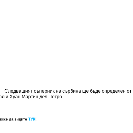
Следващият съперник на сърбина ще бъде определен от
л и Хуан Мартин дел Потро.
може да видите
ТУК
!