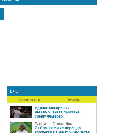
Любители
БЛОГ
е
ОТ АВТОРИТЕ
НАЗАЕМ
Адриан Манарино и
незавършената приказка
срещу Федерер
и
Блогът на Станко Димов
От Сампрас и Федерер до
Джокович и Синер: Уимбълдън