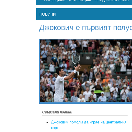
TV/Програма
Фотогалерии
Рекорди/Статистика
НОВИНИ
Джокович е първият пол
Свързани новини
Джокович помоли да играе на централния
корт