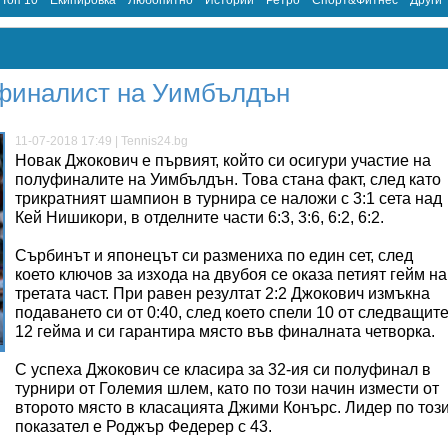
Топ 10
Екипировка
Любопитно
Истории
Ретро
Спорт&Фитнес
Други
уфиналист на Уимбълдън
11-07-2018 17:49 | Tennis24.bg
Новак Джокович е първият, който си осигури участие на
полуфиналите на Уимбълдън. Това стана факт, след като
трикратният шампион в турнира се наложи с 3:1 сета над
Кей Нишикори, в отделните части 6:3, 3:6, 6:2, 6:2.
Сърбинът и японецът си размениха по един сет, след
което ключов за изхода на двубоя се оказа петият гейм на
третата част. При равен резултат 2:2 Джокович измъкна
подаването си от 0:40, след което спели 10 от следващит
12 гейма и си гарантира място във финалната четворка.
С успеха Джокович се класира за 32-ия си полуфинал в
турнири от Големия шлем, като по този начин измести от
второто място в класацията Джими Конърс. Лидер по тоз
показател е Роджър Федерер с 43.