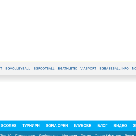
T
BGVOLLEYBALL
BGFOOTBALL
BGATHLETIC
VIASPORT
BGBASEBALL.INFO
NO
E SCORES
ТУРНИРИ
SOFIA OPEN
КЛУБОВЕ
БЛОГ
ВИДЕО
Ж