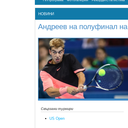
TV/Програма
Фотогалерии
Рекорди/Статистика
НОВИНИ
Андреев на полуфинал на
Свързани турнири
US Open