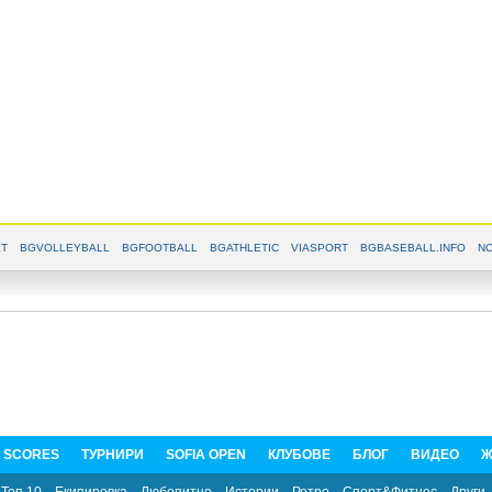
T
BGVOLLEYBALL
BGFOOTBALL
BGATHLETIC
VIASPORT
BGBASEBALL.INFO
NO
E SCORES
ТУРНИРИ
SOFIA OPEN
КЛУБОВЕ
БЛОГ
ВИДЕО
Ж