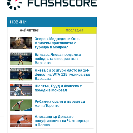
НОВИНИ
НАЙ-ЧЕТЕНИ
ПОСЛЕДНИ
Зверев, Медведев и Оже-
Алиасим приключиха с
турнира в Монреал
Елизара Янева продължи
победната си серия във
Варшава
Янева си осигури място на 1/4-
финал на WTA 125 турнира във
Варшава
Шелтън, Рууд и Фонсека с
победи в Монреал
Рибакина оцеля в първия си
мач в Торонто
Александър Донски е
полуфиналист на Чалънджър
в Полша