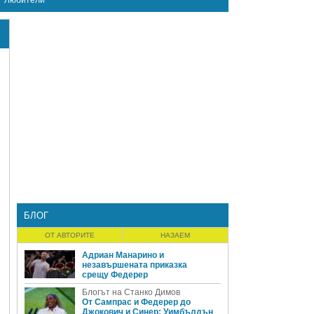
Любители
БЛОГ
ОТ АВТОРИТЕ
НАЗАЕМ
Адриан Манарино и
незавършената приказка
срещу Федерер
Блогът на Станко Димов
От Сампрас и Федерер до
Джокович и Синер: Уимбълдън