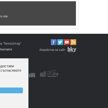
 "Tennis24.bg"
Контакти
Изработка на сайт
едостави
 съгласявате