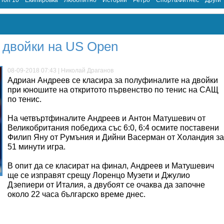
Топ 10
Екипировка
Любопитно
Истории
Ретро
Спорт&Фитнес
Други
 двойки на US Open
08-09-2018 07:43 | Николай Драганов
Адриан Андреев се класира за полуфиналите на двойки
при юношите на откритото първенство по тенис на САЩ
по тенис.
На четвъртфиналите Андреев и Антон Матушевич от
Великобритания победиха със 6:0, 6:4 осмите поставени
Филип Яну от Румъния и Дийни Васерман от Холандия за
51 минути игра.
В опит да се класират на финал, Андреев и Матушевич
ще се изправят срещу Лоренцо Музети и Джулио
Дзепиери от Италия, а двубоят се очаква да започне
около 22 часа българско време днес.