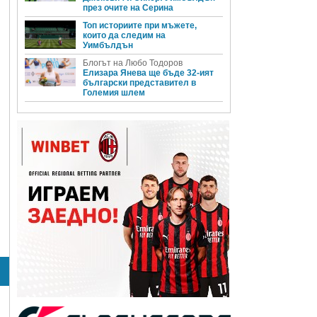
през очите на Серина
Топ историите при мъжете,
които да следим на
Уимбълдън
Блогът на Любо Тодоров
Елизара Янева ще бъде 32-ият
български представител в
Големия шлем