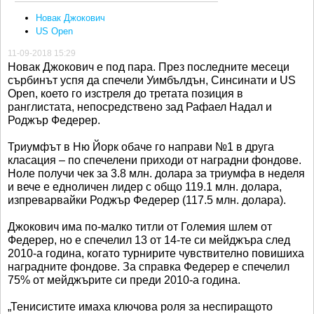
Новак Джокович
US Open
11-09-2018 15:29
Новак Джокович е под пара. През последните месеци
сърбинът успя да спечели Уимбълдън, Синсинати и US
Open, което го изстреля до третата позиция в
ранглистата, непосредствено зад Рафаел Надал и
Роджър Федерер.
Триумфът в Ню Йорк обаче го направи №1 в друга
класация – по спечелени приходи от наградни фондове.
Ноле получи чек за 3.8 млн. долара за триумфа в неделя
и вече е едноличен лидер с общо 119.1 млн. долара,
изпреварвайки Роджър Федерер (117.5 млн. долара).
Джокович има по-малко титли от Големия шлем от
Федерер, но е спечелил 13 от 14-те си мейджъра след
2010-а година, когато турнирите чувствително повишиха
наградните фондове. За справка Федерер е спечелил
75% от мейджърите си преди 2010-а година.
„Тенисистите имаха ключова роля за неспиращото