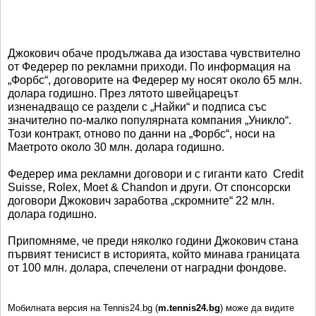
Джокович обаче продължава да изостава чувствително
от Федерер по рекламни приходи. По информация на
„Форбс“, договорите на Федерер му носят около 65 млн.
долара годишно. През лятото швейцарецът
изненадващо се раздели с „Найки“ и подписа със
значително по-малко популярната компания „Уникло“.
Този контракт, отново по данни на „Форбс“, носи на
Маетрото около 30 млн. долара годишно.
Федерер има рекламни договори и с гиганти като Credit
Suisse, Rolex, Moet & Chandon и други. От спонсорски
договори Джокович заработва „скромните“ 22 млн.
долара годишно.
Припомняме, че преди няколко години Джокович стана
първият тенисист в историята, който минава границата
от 100 млн. долара, спечелени от наградни фондове.
Мобилната версия на Tennis24.bg (
m.tennis24.bg
) може да видите