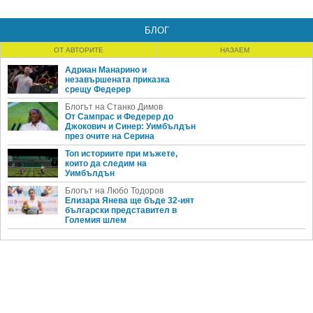
БЛОГ
ОТ АВТОРИТЕ
НАЗАЕМ
Адриан Манарино и
незавършената приказка
срещу Федерер
Блогът на Станко Димов
От Сампрас и Федерер до
Джокович и Синер: Уимбълдън
през очите на Серина
Топ историите при мъжете,
които да следим на
Уимбълдън
Блогът на Любо Тодоров
Елизара Янева ще бъде 32-ият
български представител в
Големия шлем