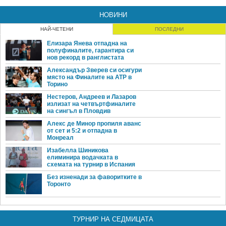
НОВИНИ
НАЙ-ЧЕТЕНИ
ПОСЛЕДНИ
Елизара Янева отпадна на
полуфиналите, гарантира си
нов рекорд в ранглистата
Александър Зверев си осигури
място на Финалите на ATP в
Торино
Нестеров, Андреев и Лазаров
излизат на четвъртфиналите
на сингъл в Пловдив
Алекс де Минор пропиля аванс
от сет и 5:2 и отпадна в
Монреал
Изабелла Шиникова
елиминира водачката в
схемата на турнир в Испания
Без изненади за фаворитките в
Торонто
ТУРНИР НА СЕДМИЦАТА