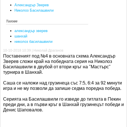
Александър Зверев
Николоз Басилашвили
Тагове
александър зверев
шанхай
николоз басилашвили
10-10-2018 10:39 | Николай Драганов
Поставеният под №4 в основната схема Александър
Зверев сложи край на победната серия на Николоз
Басилашвили в двубой от втори кръг на "Мастърс"
турнира в Шанхай.
Саша се наложи над грузинеца със 7:5, 6:4 за 92 минути
игра и не му позволи да запише седма поредна победа.
Серията на Басилашвили го изведе до титлата в Пекин
преди дни, а в първи кръг в Шанхай грузинецът победи и
Денис Шаповалов.