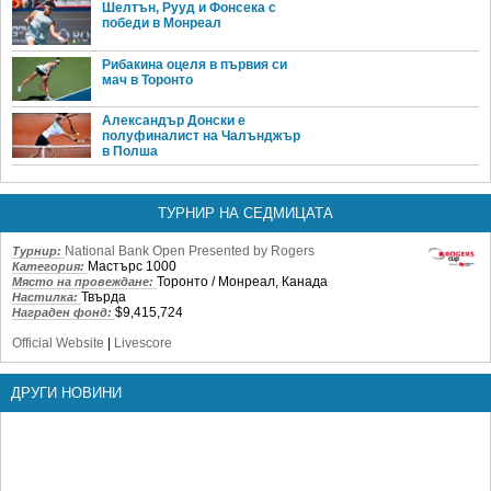
Шелтън, Рууд и Фонсека с
победи в Монреал
Рибакина оцеля в първия си
мач в Торонто
Александър Донски е
полуфиналист на Чалънджър
в Полша
ТУРНИР НА СЕДМИЦАТА
National Bank Open Presented by Rogers
Турнир:
Мастърс 1000
Категория:
Торонто / Монреал, Канада
Място на провеждане:
Твърда
Настилка:
$9,415,724
Награден фонд:
Official Website
|
Livescore
ДРУГИ НОВИНИ