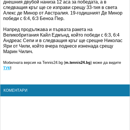
днешния двубой наниза 12 аса за победата, а в
следващия кръг ще се изправи срещу 33-тия в света
Алекс де Минор от Австралия. 19-годишният Де Минор
победи с 6:4, 6:3 Беноа Пер.
Напред продължава и първата ракета на
Великобритания Кайл Едмънд, който победи с 6:3, 6:4
Андреас Сепи и в следващия кръг ще срещне Николас
Яри от Чили, който вчера поднесе изненада срещу
Марин Чилич.
Мобилната версия на Tennis24.bg (
m.tennis24.bg
) може да видите
ТУК
!
КОМЕНТАРИ