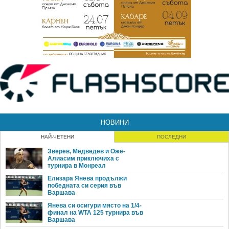
НОВИНИ
НАЙ-ЧЕТЕНИ
ПОСЛЕДНИ
Зверев, Медведев и Оже-
Алиасим приключиха с
турнира в Монреал
Елизара Янева продължи
победната си серия във
Варшава
Янева си осигури място на 1/4-
финал на WTA 125 турнира във
Варшава