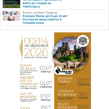
които да следим на
Уимбълдън
Блогът на Любо Тодоров
Елизара Янева ще бъде 32-ият
български представител в
Големия шлем