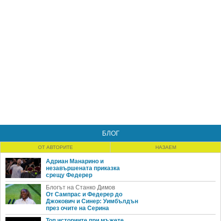
БЛОГ
ОТ АВТОРИТЕ
НАЗАЕМ
Адриан Манарино и
незавършената приказка
срещу Федерер
Блогът на Станко Димов
От Сампрас и Федерер до
Джокович и Синер: Уимбълдън
през очите на Серина
Топ историите при мъжете,