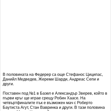
В половината на Федерер са още Стефанос Циципас,
Данийл Медведев, Жереми Шарди, Андреас Сепи и
други.
Поставен под №1 в Базел е Александър Зверев, който в
първи кръг ще играе срещу Робин Хаасе. На
четвъртфиналите пък е възможен мач с Роберто
Баутиста Агут, Стан Вавринка и други. В тази половина