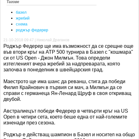
Тагове
базел
жребий
схема
роджър федерер
21-10-2018 09:47 | Николай Драганов
Роджър Федерер ще има възможност да се срещне още
във втори кръг на ATP 500 турнира в Базел с "кошмара"
си от US Open - Джон Милмън. Това определи
изтегленият вчера жребий за надпреварата, която
започва в понеделник в швейцарския град.
Маестрото ще има шанс да реванш, стига да победи
Филип Крайнович в първия си мач, а Милмън да се
справи с германеца Ян-Ленард Щруф в своя откриващ
двубой.
Австралиецът победи Федерер в четвърти кръг на US
Open в четири сета, което беше една от най-големите
изненади през сезона.
Роджър е действащ шампион в Базел и носител на общо