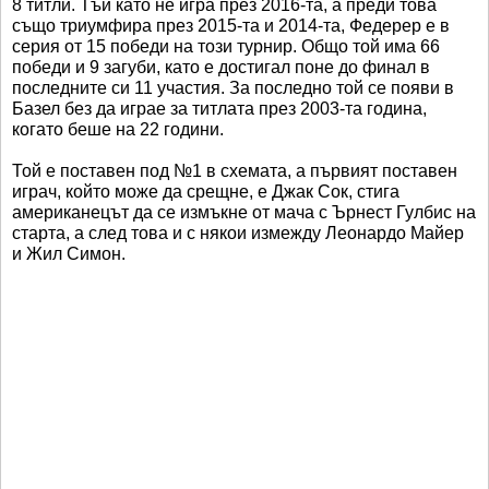
8 титли. Тъй като не игра през 2016-та, а преди това
също триумфира през 2015-та и 2014-та, Федерер е в
серия от 15 победи на този турнир. Общо той има 66
победи и 9 загуби, като е достигал поне до финал в
последните си 11 участия. За последно той се появи в
Базел без да играе за титлата през 2003-та година,
когато беше на 22 години.
Той е поставен под №1 в схемата, а първият поставен
играч, който може да срещне, е Джак Сок, стига
американецът да се измъкне от мача с Ърнест Гулбис на
старта, а след това и с някои измежду Леонардо Майер
и Жил Симон.