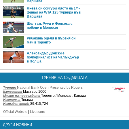
Варшава
Янева си осигури място на 1/4-
финал на WTA 125 турнира във
Варшава
Шелтън, Рууд и Фонсека с
победи в Монреал
Рибакина оцеля в първия си
мач в Торонто
Александър Донски е
полуфиналист на Чалънджър
в Полша
ТУРНИР НА СЕДМИЦАТА
National Bank Open Presented by Rogers
Турнир:
Мастърс 1000
Категория:
Торонто / Монреал, Канада
Място на провеждане:
Твърда
Настилка:
$9,415,724
Награден фонд:
Official Website
|
Livescore
ДРУГИ НОВИНИ