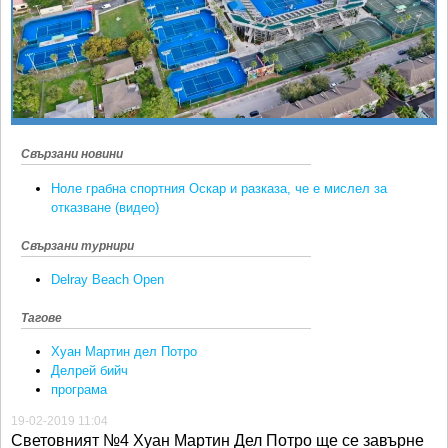
Ретро
SOFIA OPEN
Спорт&Фитнес
КЛУБОВЕ
Други
БЛОГ
Любители
ВИДЕО
ЖЪЛТО
Свързани новини
РАКЕТНИ
Ноле грабна спортния Оскар и разказа, че е мислел за
отказване (видео)
Свързани турнири
Delray Beach Open
Тагове
Хуан Мартин дел Потро
Делрей бийч
програма
19-02-2019 11:04
Световният №4 Хуан Мартин Дел Потро ще се завърне