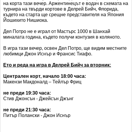
на корта тази вечер. Аржентинецът е водач в схемата на
турнира на твърди кортове в Делрей Бийч, Флорида,
където на старта ще срещне представителя на Япония
Йошихито Нишиока.
Дел Потро не е играл от Мастърс 1000 в Шанхай
миналата година, където получи контузия в коляното.
В игра тази вечер, освен Дел Потро, ще видим местните
любимци Джон Иснър и Франсис Тиафо.
Ето и реда на игра в Делрей Бийч за вторник:
Централен корт, начало 18:00 часа:
Макензи Макдоналд – Тейлър Фриц
не преди 19:30 часа:
Стив Джонсън - Джейсън Джънг
не преди 21:30 часа:
Питър Полански - Джон Иснър