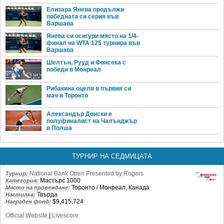
Елизара Янева продължи
победната си серия във
Варшава
Янева си осигури място на 1/4-
финал на WTA 125 турнира във
Варшава
Шелтън, Рууд и Фонсека с
победи в Монреал
Рибакина оцеля в първия си
мач в Торонто
Александър Донски е
полуфиналист на Чалънджър
в Полша
ТУРНИР НА СЕДМИЦАТА
National Bank Open Presented by Rogers
Турнир:
Мастърс 1000
Категория:
Торонто / Монреал, Канада
Място на провеждане:
Твърда
Настилка:
$9,415,724
Награден фонд:
Official Website
|
Livescore