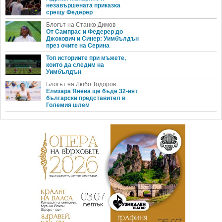
незавършената приказка
срещу Федерер
Блогът на Станко Димов
От Сампрас и Федерер до
Джокович и Синер: Уимбълдън
през очите на Серина
Топ историите при мъжете,
които да следим на
Уимбълдън
Блогът на Любо Тодоров
Елизара Янева ще бъде 32-ият
български представител в
Големия шлем