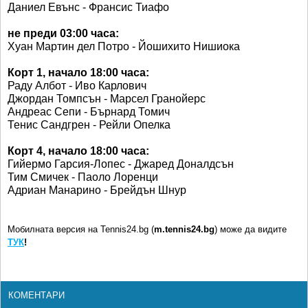
Даниел Евънс - Франсис Тиафо
не преди 03:00 часа:
Хуан Мартин дел Потро - Йошихито Нишиока
Корт 1, начало 18:00 часа:
Раду Албот - Иво Карлович
Джордан Томпсън - Марсел Гранойерс
Андреас Сепи - Бърнард Томич
Тенис Сандгрен - Рейли Опелка
Корт 4, начало 18:00 часа:
Гийермо Гарсия-Лопес - Джаред Доналдсън
Тим Смичек - Паоло Лоренци
Адриан Манарино - Брейдън Шнур
Мобилната версия на Tennis24.bg (
m.tennis24.bg
) може да видите
ТУК
!
КОМЕНТАРИ