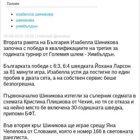
Тагове
изабелла шиникова
шиникова
уимбълдън
25-06-2019 16:08 | Николай Драганов
Втората ракета на България Изабелла Шиникова
започна с победа в квалификациите на третия за
годината турнир от Големия шлем - Уимбълдън.
Българката победи с 6:3, 6:4 шведката Йохана Ларсон
за 81 минути игра. Изабелла успя да постигне по един
пробив в двата сета, а на собствен сервис беше
безпогрешна.
Първоначално Шиникова изтегли за съперник седмата в
схемата Кристина Плишкова от Чехия, но тя се отказа и
на нейно място бе включена 30-годишната шведка,
припомн БФТ.
Във втория кръг Шиникова ще играе срещу Яна
Чепелова от Словакия, която е номер 166 в световната
ранглиста.