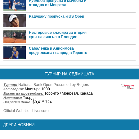
Рубльов пропусна 5 мачбола и
отпадна от Монреал
Радукану пропуска и US Open
Нестеров се класира за втория
кръг на сингъл в Пловдив
Сабаленка и Анисимова
продължават напред в Торонто
ТУРНИР НА СЕДМИЦАТА
National Bank Open Presented by Rogers
Турнир:
Мастърс 1000
Категория:
Торонто / Монреал, Канада
Място на провеждане:
Твърда
Настилка:
$9,415,724
Награден фонд:
Official Website
|
Livescore
ДРУГИ НОВИНИ