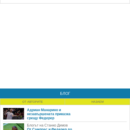
БЛОГ
ОТ АВТОРИТЕ
НАЗАЕМ
Адриан Манарино и
незавършената приказка
срещу Федерер
Блогът на Станко Димов
От Сампрас и Федерер до