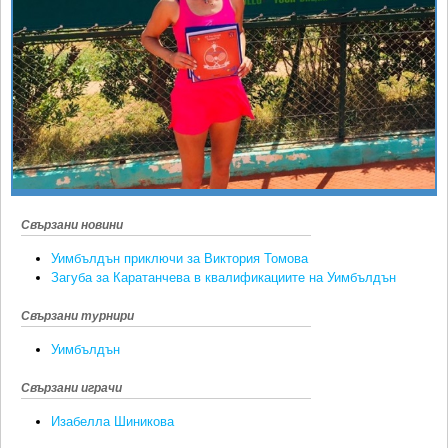
Ретро
SOFIA OPEN
Спорт&Фитнес
КЛУБОВЕ
Други
БЛОГ
Любители
ВИДЕО
ЖЪЛТО
РАКЕТНИ
Свързани новини
Уимбълдън приключи за Виктория Томова
Загуба за Каратанчева в квалификациите на Уимбълдън
Свързани турнири
Уимбълдън
Свързани играчи
Изабелла Шиникова