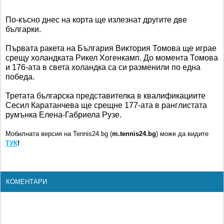
По-късно днес на корта ще излезнат другите две
българки.
Първата ракета на България Виктория Томова ще играе
срещу холандката Рикел Хогенкамп. До момента Томова
и 176-ата в света холандка са си разменили по една
победа.
Третата българска представителка в квалификациите
Сесил Каратанчева ще срещне 177-ата в ранглистата
румънка Елена-Габриела Рузе.
Мобилната версия на Tennis24.bg (
m.tennis24.bg
) може да видите
ТУК
!
КОМЕНТАРИ