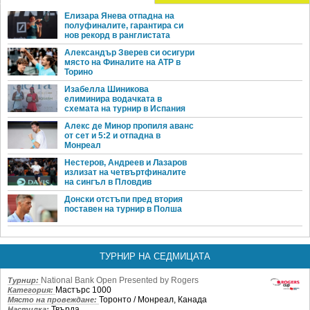
Елизара Янева отпадна на
полуфиналите, гарантира си
нов рекорд в ранглистата
Александър Зверев си осигури
място на Финалите на ATP в
Торино
Изабелла Шиникова
елиминира водачката в
схемата на турнир в Испания
Алекс де Минор пропиля аванс
от сет и 5:2 и отпадна в
Монреал
Нестеров, Андреев и Лазаров
излизат на четвъртфиналите
на сингъл в Пловдив
Донски отстъпи пред втория
поставен на турнир в Полша
ТУРНИР НА СЕДМИЦАТА
National Bank Open Presented by Rogers
Турнир:
Мастърс 1000
Категория:
Торонто / Монреал, Канада
Място на провеждане:
Твърда
Настилка: