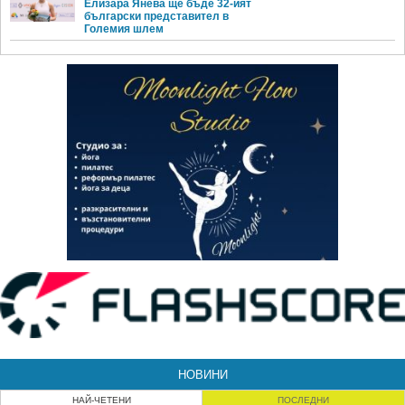
Елизара Янева ще бъде 32-ият
български представител в
Големия шлем
НОВИНИ
НАЙ-ЧЕТЕНИ
ПОСЛЕДНИ