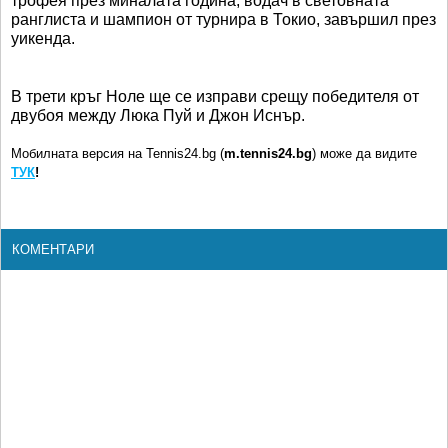
трофея през миналата година, водач в световната
ранглиста и шампион от турнира в Токио, завършил през
уикенда.
В трети кръг Ноле ще се изправи срещу победителя от
двубоя между Люка Пуй и Джон Иснър.
Мобилната версия на Tennis24.bg (
m.tennis24.bg
) може да видите
ТУК
!
КОМЕНТАРИ