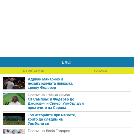
БЛОГ
ОТ АВТОРИТЕ
НАЗАЕМ
Адриан Манарино и
незавършената приказка
срещу Федерер
Блогът на Станко Димов
От Сампрас и Федерер до
Джокович и Синер: Уимбълдън
през очите на Серина
Топ историите при мъжете,
които да следим на
Уимбълдън
Блогът на Любо Тодоров