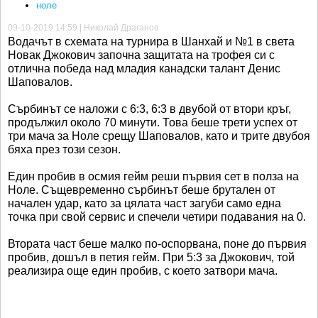
ноле
09-10-2019 14:59 | Николай Драганов
Водачът в схемата на турнира в Шанхай и №1 в света
Новак Джокович започна защитата на трофея си с
отлична победа над младия канадски талант Денис
Шаповалов.
Сърбинът се наложи с 6:3, 6:3 в двубой от втори кръг,
продължил около 70 минути. Това беше трети успех от
три мача за Ноле срещу Шаповалов, като и трите двубоя
бяха през този сезон.
Един пробив в осмия гейм реши първия сет в полза на
Ноле. Същевременно сърбинът беше брутален от
начален удар, като за цялата част загуби само една
точка при свой сервис и спечели четири подавания на 0.
Втората част беше малко по-оспорвана, поне до първия
пробив, дошъл в петия гейм. При 5:3 за Джокович, той
реализира още един пробив, с което затвори мача.