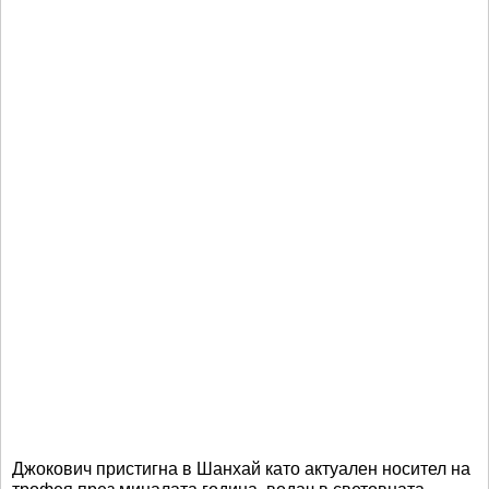
Джокович пристигна в Шанхай като актуален носител на