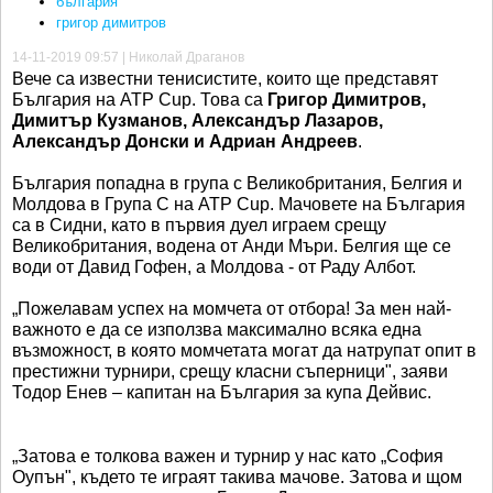
българия
григор димитров
14-11-2019 09:57 | Николай Драганов
Вече са известни тенисистите, които ще представят
България на ATP Cup. Това са
Григор Димитров,
Димитър Кузманов, Александър Лазаров,
Александър Донски и Адриан Андреев
.
България попадна в група с Великобритания, Белгия и
Молдова в Група C на ATP Cup. Мачовете на България
са в Сидни, като в първия дуел играем срещу
Великобритания, водена от Анди Мъри. Белгия ще се
води от Давид Гофен, а Молдова - от Раду Албот.
„Пожелавам успех на момчета от отбора! За мен най-
важното е да се използва максимално всяка една
възможност, в която момчетата могат да натрупат опит в
престижни турнири, срещу класни съперници", заяви
Тодор Енев – капитан на България за купа Дейвис.
„Затова е толкова важен и турнир у нас като „София
Оупън", където те играят такива мачове. Затова и щом