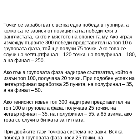
Точки се заработват с всяка една победа в турнира, а
колко са те зависи от позицията на победителя в
ранглистата, както и мястото на опонента му. Ако играч
измежду първите 300 победи представител на топ 10 в
груповата фаза, той ще получи 75 точки. Ако това се
случи на четвъртфинал – 120 точки, на полуфинал – 180,
а на финал – 250.
Ако пък в груповата фаза надиграе състезател, който е
извън топ 100, получава 20 точки. При подобен успех на
четвъртфинал заработва 25 пункта, на полуфинал – 35,
а на финал – 50.
Ако тенисист извън топ 300 надиграе представител на
топ 100 в груповата фаза, получава 25 точки, на
четвъртфинал – 35, на полуфинал – 55, а 85 взима, ако
това се случи в битката за титлата.
При двойките тази точкова система не важи. Всяка
победа в груповата фаза носи 25 точки, на