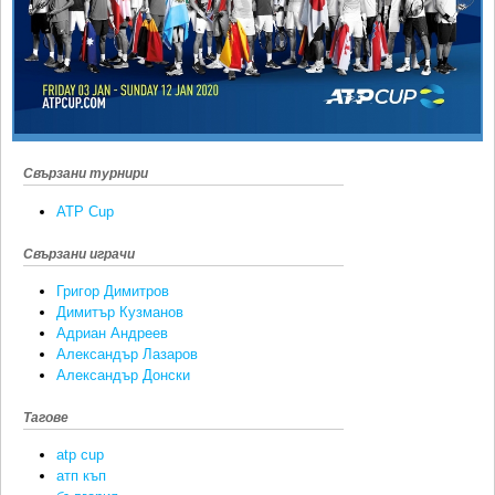
Ретро
SOFIA OPEN
Спорт&Фитнес
КЛУБОВЕ
Други
БЛОГ
Любители
ВИДЕО
ЖЪЛТО
Свързани турнири
РАКЕТНИ
ATP Cup
Свързани играчи
Григор Димитров
Димитър Кузманов
Адриан Андреев
Александър Лазаров
Александър Донски
Тагове
atp cup
атп къп