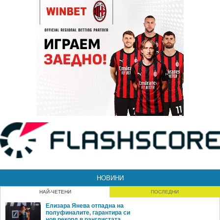
НОВИНИ
НАЙ-ЧЕТЕНИ
ПОСЛЕДНИ
Елизара Янева отпадна на
полуфиналите, гарантира си
нов рекорд в ранглистата