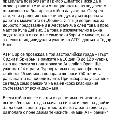
правилата позволяват и Григор Димитров иска да е
играещ капитан с някои от националите, аз подкрепям
възможността българския отбор да участва. Сигурен
съм, че изграденият колективен дух и дългосрочната
работа с момчетата от „Дейвис Къп" ще допринесе за
доброто представяне и в Австралия, а след това и през
март за Купа Дейвис. За това е изключително важна
подготовката от сега не само за отборните мачове, но и
за техните индивидуални участия в ATP", допълни Тодор
Енев.
ATP Cup се провежда в три австралийски града – Пърт,
Сидни и Бризбън, в рамките на 10 дни (3 до 12 януари),
като ще служи за подготовка за Australian Open. Ще
участват 24 страни. Турнирът има награден фонд на
стойност 15 милиона долара и ще носи 750 точки за
ранглистата на победителите. При избора на участници
се гледа само ранкинга на най-високо класирания
състезател от всяка държава.
Всеки отбор ще се състои от до петима тенисисти, а
всеки сблъсък – от два мача на сингъл и един на двойки.
За да бъде в новата ранглиста, всяка страна трябва да
разполага с поне двама тенисисти, имащи АТР ранкинг