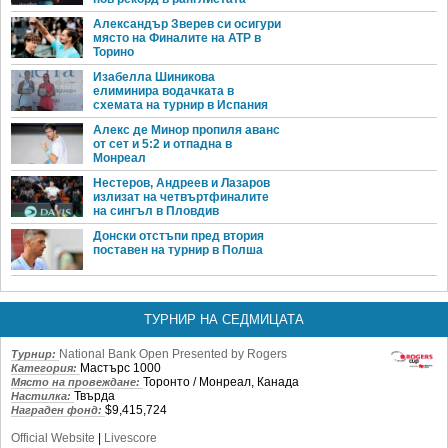
Александър Зверев си осигури
място на Финалите на ATP в
Торино
Изабелла Шиникова
елиминира водачката в
схемата на турнир в Испания
Алекс де Минор пропиля аванс
от сет и 5:2 и отпадна в
Монреал
Нестеров, Андреев и Лазаров
излизат на четвъртфиналите
на сингъл в Пловдив
Донски отстъпи пред втория
поставен на турнир в Полша
ТУРНИР НА СЕДМИЦАТА
National Bank Open Presented by Rogers
Турнир:
Мастърс 1000
Категория:
Торонто / Монреал, Канада
Място на провеждане:
Твърда
Настилка:
$9,415,724
Награден фонд:
Official Website
|
Livescore