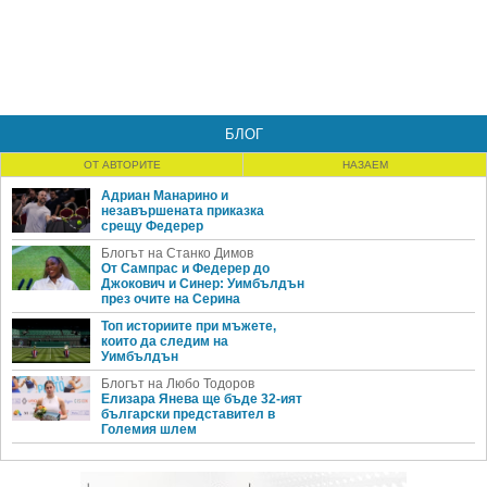
БЛОГ
ОТ АВТОРИТЕ
НАЗАЕМ
Адриан Манарино и
незавършената приказка
срещу Федерер
Блогът на Станко Димов
От Сампрас и Федерер до
Джокович и Синер: Уимбълдън
през очите на Серина
Топ историите при мъжете,
които да следим на
Уимбълдън
Блогът на Любо Тодоров
Елизара Янева ще бъде 32-ият
български представител в
Големия шлем