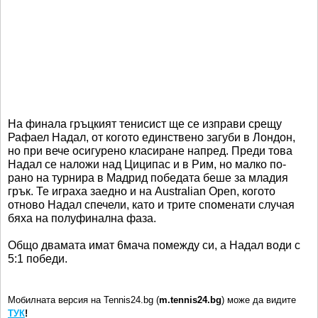
На финала гръцкият тенисист ще се изправи срещу
Рафаел Надал, от когото единствено загуби в Лондон,
но при вече осигурено класиране напред. Преди това
Надал се наложи над Циципас и в Рим, но малко по-
рано на турнира в Мадрид победата беше за младия
грък. Те играха заедно и на Australian Open, когото
отново Надал спечели, като и трите споменати случая
бяха на полуфинална фаза.
Общо двамата имат 6мача помежду си, а Надал води с
5:1 победи.
Мобилната версия на Tennis24.bg (
m.tennis24.bg
) може да видите
ТУК
!