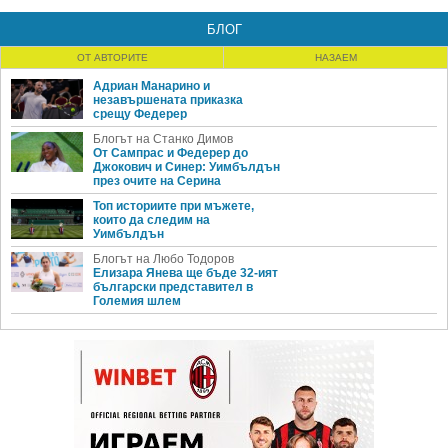
БЛОГ
ОТ АВТОРИТЕ
НАЗАЕМ
Адриан Манарино и
незавършената приказка
срещу Федерер
Блогът на Станко Димов
От Сампрас и Федерер до
Джокович и Синер: Уимбълдън
през очите на Серина
Топ историите при мъжете,
които да следим на
Уимбълдън
Блогът на Любо Тодоров
Елизара Янева ще бъде 32-ият
български представител в
Големия шлем