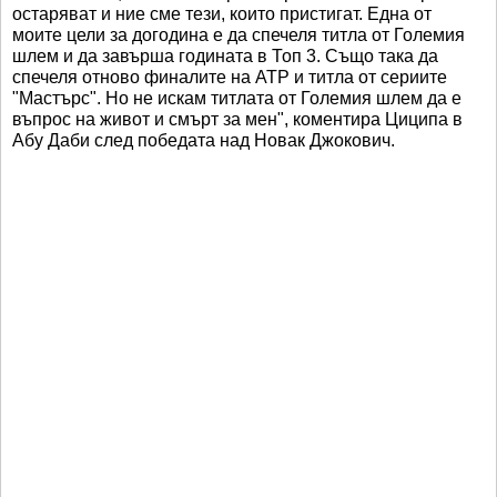
остаряват и ние сме тези, които пристигат. Една от
моите цели за догодина е да спечеля титла от Големия
шлем и да завърша годината в Топ 3. Също така да
спечеля отново финалите на ATP и титла от сериите
"Мастърс". Но не искам титлата от Големия шлем да е
въпрос на живот и смърт за мен", коментира Циципа в
Абу Даби след победата над Новак Джокович.