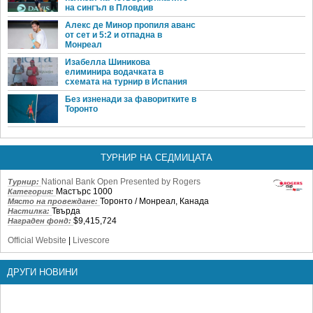
на сингъл в Пловдив
Алекс де Минор пропиля аванс
от сет и 5:2 и отпадна в
Монреал
Изабелла Шиникова
елиминира водачката в
схемата на турнир в Испания
Без изненади за фаворитките в
Торонто
ТУРНИР НА СЕДМИЦАТА
National Bank Open Presented by Rogers
Турнир:
Мастърс 1000
Категория:
Торонто / Монреал, Канада
Място на провеждане:
Твърда
Настилка:
$9,415,724
Награден фонд:
Official Website
|
Livescore
ДРУГИ НОВИНИ