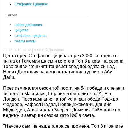
Стефанос Циципас
Тагове
новак джокович
циципас
стефанос циципас
голям шлем
21-12-2019 10:12 | Николай Драганов
Целта пред Стефанос Циципас през 2020-та година е
титла от Големия шлем и място в Топ 3 в края на сезона.
Това обяви гръцкият тенисист след победата си над
Новак Джокович на демонстративния турнир в Абу
Даби.
През изминалия сезон той постигна 54 победи и спечели
титлите в Марсилия, Ещорил и финалите на ATP в
Лондон. През кампанията той успя да победи Роджър
Федерер, Рафаел Надал, Новак Джокович, Данийл
Медведев, Александър Зверев Доминик Тийм поне по
веднъж и завърши сезона като №6 в света.
"Наясно съм, че нашата ера се променя. Топ 3 играчите