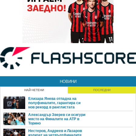
НОВИНИ
НАЙ-ЧЕТЕНИ
ПОСЛЕДНИ
Елизара Янева отпадна на
полуфиналите, гарантира си
нов рекорд в ранглистата
Александър Зверев си осигури
място на Финалите на ATP в
Торино
Нестеров, Андреев и Лазаров
излизат на четвъртфиналите