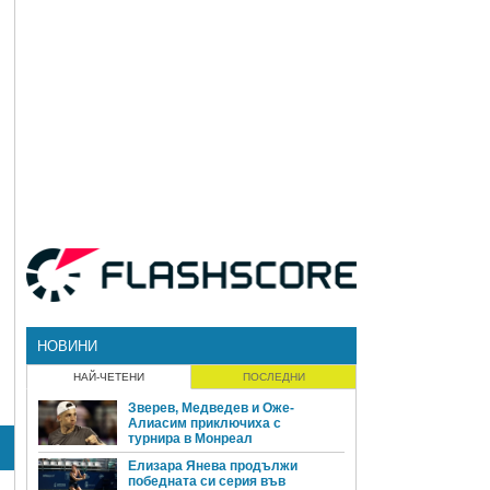
НОВИНИ
НАЙ-ЧЕТЕНИ
ПОСЛЕДНИ
Зверев, Медведев и Оже-
Алиасим приключиха с
турнира в Монреал
Елизара Янева продължи
победната си серия във