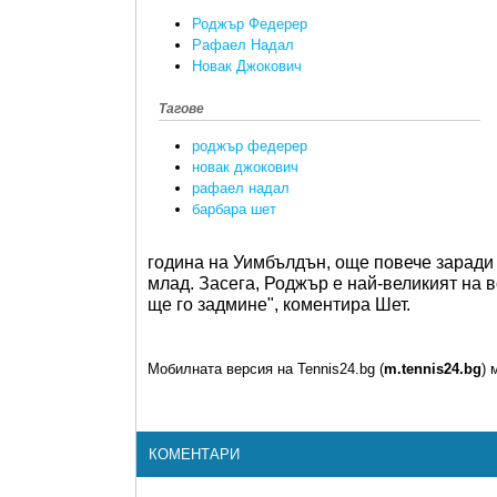
Роджър Федерер
Рафаел Надал
Новак Джокович
Тагове
роджър федерер
новак джокович
рафаел надал
барбара шет
година на Уимбълдън, още повече заради 
млад. Засега, Роджър е най-великият на 
ще го задмине", коментира Шет.
Мобилната версия на Tennis24.bg (
m.tennis24.bg
) 
КОМЕНТАРИ