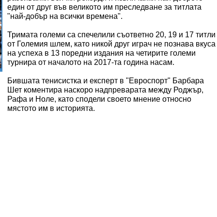
един от друг във великото им преследване за титлата
"най-добър на всички времена".
Тримата големи са спечелили съответно 20, 19 и 17 титли
от Големия шлем, като никой друг играч не познава вкуса
на успеха в 13 поредни издания на четирите големи
турнира от началото на 2017-та година насам.
Бившата тенисистка и експерт в "Евроспорт" Барбара
Шет коментира наскоро надпреварата между Роджър,
Рафа и Ноле, като сподели своето мнение относно
мястото им в историята.