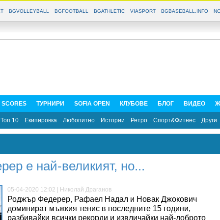
T
BGVOLLEYBALL
BGFOOTBALL
BGATHLETIC
VIASPORT
BGBASEBALL.INFO
NO
E SCORES
ТУРНИРИ
SOFIA OPEN
КЛУБОВЕ
БЛОГ
ВИДЕО
Ж
Топ 10
Екипировка
Любопитно
Истории
Ретро
Спорт&Фитнес
Други
ер е най-великият, но...
05-04-2020 12:02 | Николай Драганов
Роджър Федерер, Рафаел Надал и Новак Джокович
доминират мъжкия тенис в последните 15 години,
разбивайки всички рекорди и извличайки най-доброто