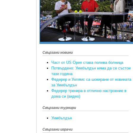
Свързани новини
Част от US Open става полева болница
Потвърдено: Уимбълдън няма да се състои
тази година
Федерер и Уилямс са шокирани от новината
за Уимбълдън
Федерер тренира в отлично настроение в
дома си (видео)
Свързани турнири
Уимбълдън
Свързани играчи