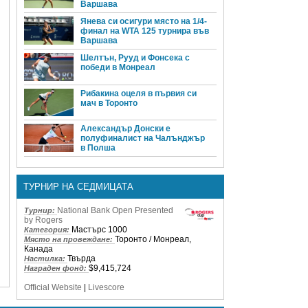
Варшава
Янева си осигури място на 1/4-
финал на WTA 125 турнира във
Варшава
Шелтън, Рууд и Фонсека с
победи в Монреал
Рибакина оцеля в първия си
мач в Торонто
Александър Донски е
полуфиналист на Чалънджър
в Полша
ТУРНИР НА СЕДМИЦАТА
National Bank Open Presented
Турнир:
by Rogers
Мастърс 1000
Категория:
Торонто / Монреал,
Място на провеждане:
Канада
Твърда
Настилка:
$9,415,724
Награден фонд:
Official Website
|
Livescore