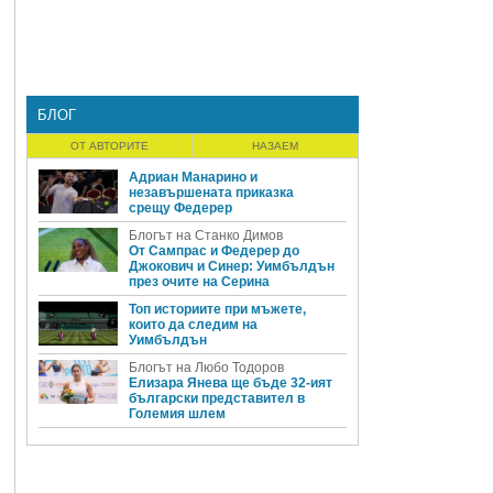
БЛОГ
ОТ АВТОРИТЕ
НАЗАЕМ
Адриан Манарино и
незавършената приказка
срещу Федерер
Блогът на Станко Димов
От Сампрас и Федерер до
Джокович и Синер: Уимбълдън
през очите на Серина
Топ историите при мъжете,
които да следим на
Уимбълдън
Блогът на Любо Тодоров
Елизара Янева ще бъде 32-ият
български представител в
Големия шлем