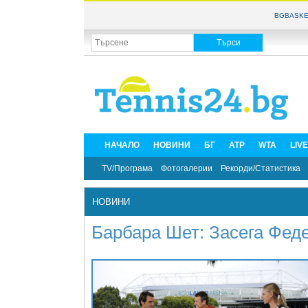
BGBASKE
НАЧАЛО
НОВИНИ
БГ
ATP
WTA
LIV
TV/Програма
Фотогалерии
Рекорди/Статистика
НОВИНИ
Барбара Шет: Засега Федер