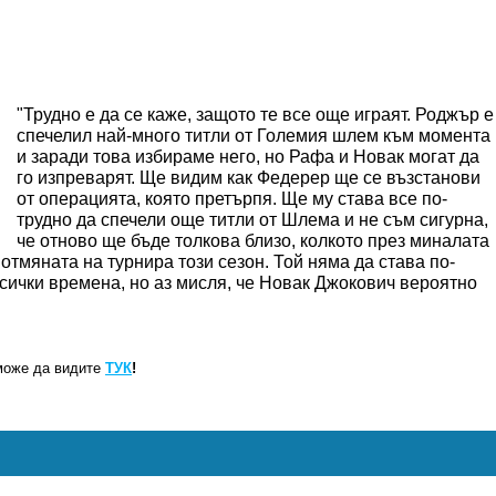
"Трудно е да се каже, защото те все още играят. Роджър е
спечелил най-много титли от Големия шлем към момента
и заради това избираме него, но Рафа и Новак могат да
го изпреварят. Ще видим как Федерер ще се възстанови
от операцията, която претърпя. Ще му става все по-
трудно да спечели още титли от Шлема и не съм сигурна,
че отново ще бъде толкова близо, колкото през миналата
отмяната на турнира този сезон. Той няма да става по-
всички времена, но аз мисля, че Новак Джокович вероятно
може да видите
ТУК
!