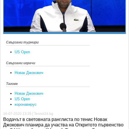
Ретро
SOFIA OPEN
Спорт&Фитнес
КЛУБОВЕ
Други
БЛОГ
Любители
ВИДЕО
ЖЪЛТО
Свързани турнири
РАКЕТНИ
US Open
Свързани играчи
Новак Джокович
Тагове
Новак Джокович
US Open
коронавирус
16-07-2020 13:35 | Tennis24.bg
Водачът в световната ранглиста по тенис Новак
Джокович планира да участва на Откритото първенство