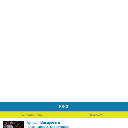
БЛОГ
ОТ АВТОРИТЕ
НАЗАЕМ
Адриан Манарино и
незавършената приказка