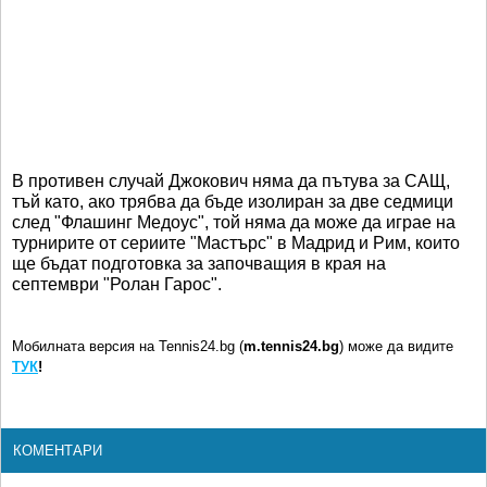
В противен случай Джокович няма да пътува за САЩ,
тъй като, ако трябва да бъде изолиран за две седмици
след "Флашинг Медоус", той няма да може да играе на
турнирите от сериите "Мастърс" в Мадрид и Рим, които
ще бъдат подготовка за започващия в края на
септември "Ролан Гарос".
Мобилната версия на Tennis24.bg (
m.tennis24.bg
) може да видите
ТУК
!
КОМЕНТАРИ