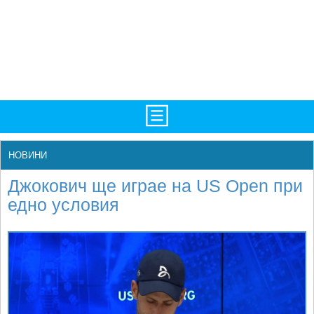
TV/Програма
НАЧАЛО
НОВИНИ
Фотогалерии
НОВИНИ
Джокович ще играе на US Open при
Рекорди/Статистика
БГ
едно условия
Топ 10
ATP
Екипировка
WTA
Любопитно
LIVE SCORES
Истории
ТУРНИРИ