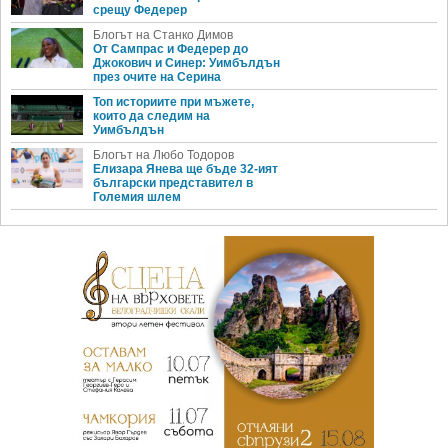
срещу Федерер
Блогът на Станко Димов
От Сампрас и Федерер до
Джокович и Синер: Уимбълдън
през очите на Серина
Топ историите при мъжете,
които да следим на
Уимбълдън
Блогът на Любо Тодоров
Елизара Янева ще бъде 32-ият
български представител в
Големия шлем