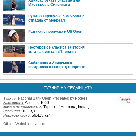
Алкарас отказа участие и на
Мастърса в Синсинати
Рубльов пропусна 5 мачбола и
отпадна от Монреал
Радукану пропуска и US Open
Нестеров се класира за втория
кръг на сингъл в Пловдив
Сабаленка и Анисимова
продължават напред в Торонто
ТУРНИР НА СЕДМИЦАТА
National Bank Open Presented by Rogers
Турнир:
Мастърс 1000
Категория:
Торонто / Монреал, Канада
Място на провеждане:
Твърда
Настилка:
$9,415,724
Награден фонд:
Official Website
|
Livescore